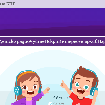
 на БНР
Детско радио
Чуйте
Искри
Интересен архив
Иг
Избери заглавие
Select...