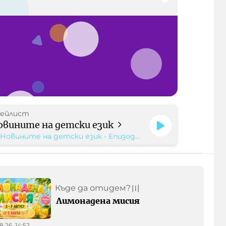
ейлист
овините на детски език
Новините на детски език - Епизод
205
Къде да отидем?
〣
Лимонадена мисия
8.26, 14:52