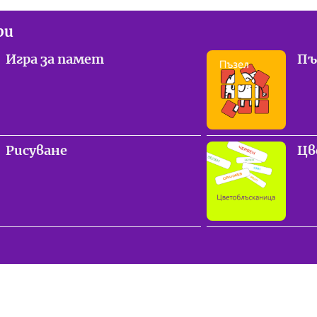
ри
Игра за памет
Пъ
Рисуване
Цв