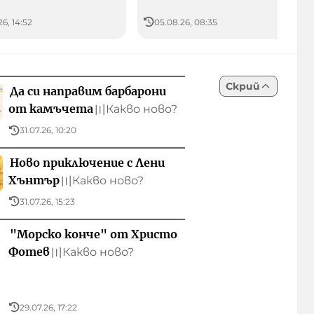
26, 14:52
05.08.26, 08:35
Скрий
Да си направим барбарони
от камъчета
Какво ново?
〣
31.07.26, 10:20
Ново приключение с Лени
Хънтър
Какво ново?
〣
31.07.26, 15:23
"Морско конче" от Христо
Фотев
Какво ново?
〣
29.07.26, 17:22