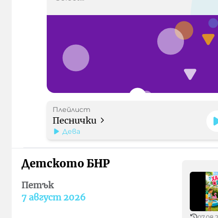
Плейлист
Песнички
Дева
Детското БНР
Петък
7 август 2026
07.08.2