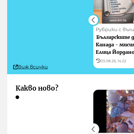
Рубрики с въ
Българските д
Канада - миси
Елица Йордан
03.08.26, 14:22
Виж всички
Какво ново?