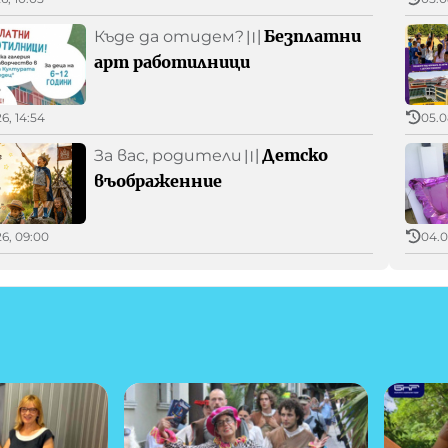
Безплатни
Къде да отидем?
〣
арт работилници
6, 14:54
05.0
Детско
За вас, родители
〣
въображенние
26, 09:00
04.0