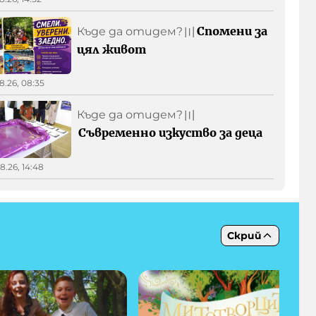
Спомени за
Къде да отидем?
〣
цял живот
8.26, 08:35
Къде да отидем?
〣
Съвременно изкуство за деца
8.26, 14:48
Скрий