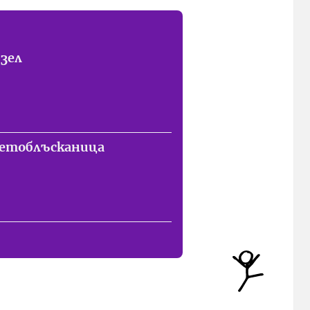
зел
етоблъсканица