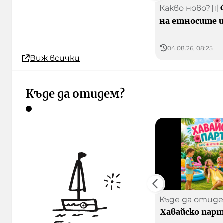
Какво ново?
〣
на етносите и
04.08.26, 08:25
Виж всички
Къде да отидем?
Къде да отид
Хавайско пар