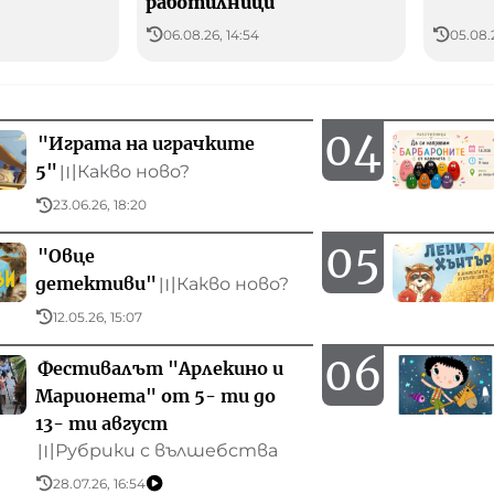
работилници
06.08.26, 14:54
05.08.
04
"Играта на играчките
5"
Какво ново?
〣
23.06.26, 18:20
05
"Овце
детективи"
Какво ново?
〣
12.05.26, 15:07
06
Фестивалът "Арлекино и
Марионета" от 5- ти до
13- ти август
Рубрики с вълшебства
〣
28.07.26, 16:54