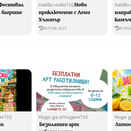
Фестивал
Ново
Какво ново?
Какво 
〣
 багрите
приключение с Лени
напра
Хънтър
камъ
31.07.26, 15:23
31.07.2
ем?
Къде да отидем?
Къде 
〣
〣
ти
Безплатни арт
Лимон