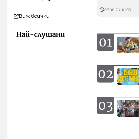
07.08.26, 10:05
Виж всички
Най-слушани
01
02
03