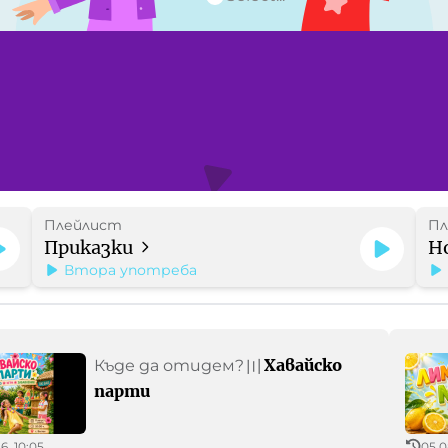
Плейлист
Пл
Приказки
Н
Втора употреба
Хавайско
Къде да отидем?
〣
парти
6, 10:05
05.0