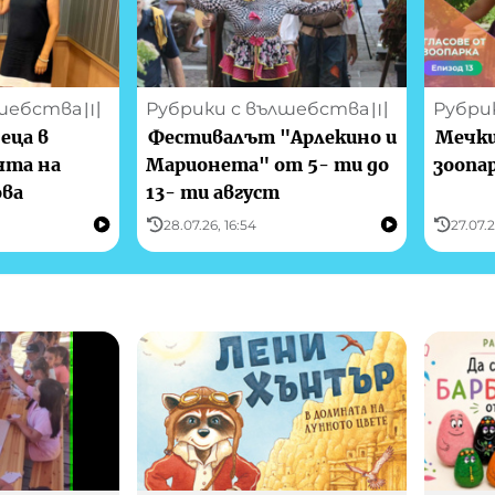
лшебства
Рубрики с вълшебства
Рубри
〣
〣
еца в
Фестивалът "Арлекино и
Мечки
ята на
Марионета" от 5- ти до
зоопа
ова
13- ти август
28.07.26, 16:54
27.07.2