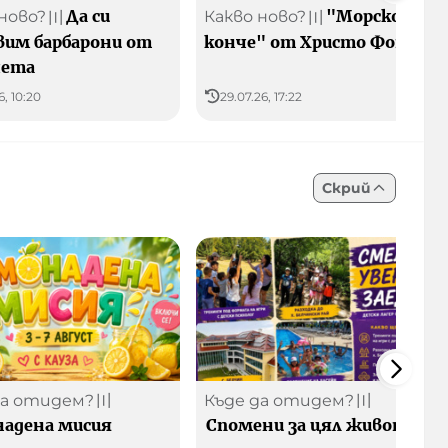
Да си
"Морско
ново?
Какво ново?
〣
〣
вим барбарони от
конче" от Христо Фотев
чета
6, 10:20
29.07.26, 17:22
Скрий
да отидем?
Къде да отидем?
〣
〣
адена мисия
Спомени за цял живот