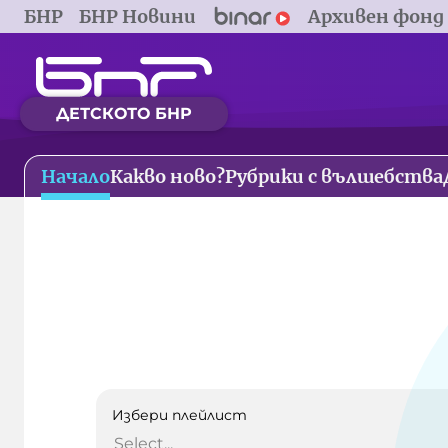
БНР
БНР Новини
Архивен фонд
ДЕТСКОТО БНР
Начало
Какво ново?
Рубрики с вълшебства
Избери плейлист
Select...