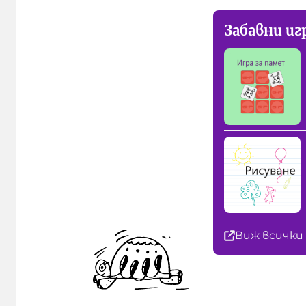
Забавни иг
Виж всички