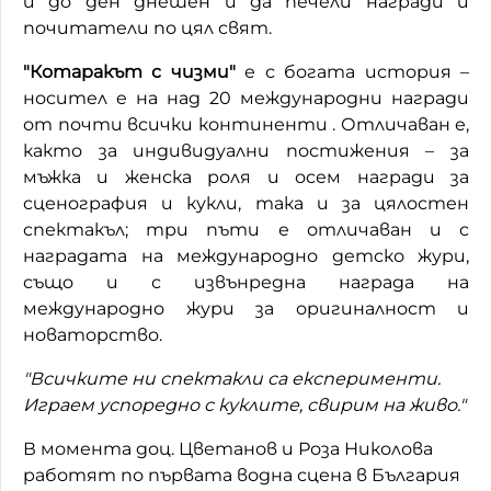
и до ден днешен и да печели награди и
почитатели по цял свят.
"Котаракът с чизми"
е с богата история –
носител e на над 20 международни награди
от почти всички континенти . Отличаван е,
както за индивидуални постижения – за
мъжка и женска роля и осем награди за
сценография и кукли, така и за цялостен
спектакъл; три пъти е отличаван и с
наградата на международно детско жури,
също и с извънредна награда на
международно жури за оригиналност и
новаторство.
"Всичките ни спектакли са експерименти.
Играем успоредно с куклите, свирим на живо."
В момента доц. Цветанов и Роза Николова
работят по първата водна сцена в България