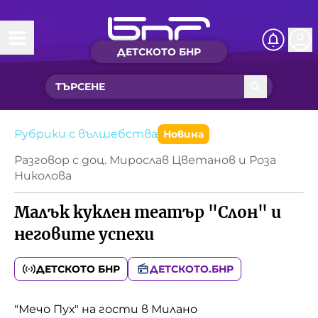
ДЕТСКОТО БНР
Начало
Какво ново?
Рубрики с вълшебства
Рубрики с вълшебства
Новина
Разговор с доц. Мирослав Цветанов и Роза
Детско радио
Николова
Малък куклен театър "Слон" и
Чуйте
неговите успехи
Новините на детски език
Искри
Приказки
ДЕТСКОТО БНР
ДЕТСКОТО.БНР
Интересен архив
Песнички
"Мечо Пух" на гости в Милано
Нашите гости