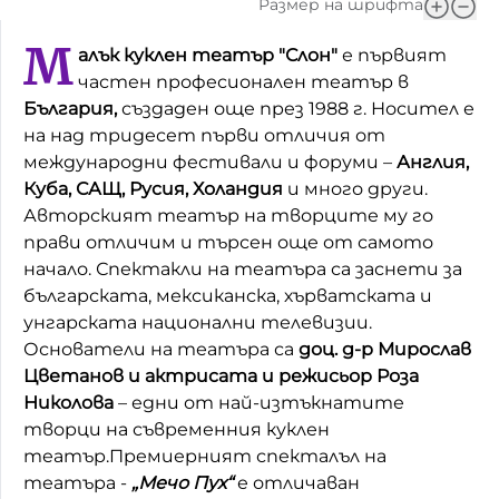
Размер на шрифта
Домашен любимец
М
алък куклен театър "Слон"
е първият
Питаме Ви
частен професионален театър в
България,
създаден още през 1988 г. Носител е
До ре ми
на над тридесет първи отличия от
международни фестивали и форуми –
Англия,
Куба, САЩ, Русия, Холандия
и много други.
Авторският театър на творците му го
прави отличим и търсен още от самото
начало. Спектакли на театъра са заснети за
българската, мексиканска, хърватската и
унгарската национални телевизии.
Основатели на театъра са
доц. д-р Мирослав
Цветанов и актрисата и режисьор Роза
Николова
– едни от най-изтъкнатите
творци на съвременния куклен
театър.Премиерният спекталъл на
театъра -
„Мечо Пух“
е отличаван