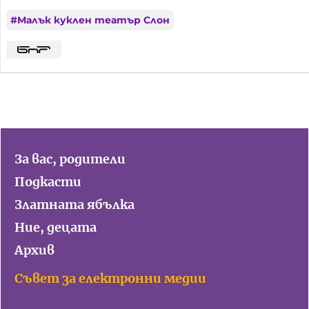
#
Малък куклен театър Слон
За вас, родители
Подкасти
Златната ябълка
Ние, децата
Архив
Съвет за електронни медии