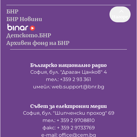
БНР
Нагоре
БНР Новини
Детското.БНР
Архивен фонд на БНР
Българско национално радио
София, бул. "Драган Цанков" 4
тел.: +359 2 93 361
имейл: web.support@bnr.bg
Съвет за електронни медии
София, бул. "Шипченски проход" 69
тел.: + 359 2 9708810
факс: + 359 2 9733769
е-mail: office@cem.bg