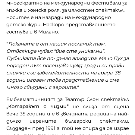
многократно на международни фестивали за
мъжка и женска роля, за цялостен спектакъл,
носител е на награди на международно
детско жури. Наскоро представлението
гостува и в Милано.
"
Поканата е от нашия посланик там.
Отвсякъде чувах: "вие сте уникални".
Публиката все по- дълго аплодира. Мечо Пух за
пореден път посещава чужд град и си прави
снимки със забележителности на града. 38
години играем това представление и сме
много свързани с героите."
Емблематичният за Театър Слон спектакъл
„Котаракът с чизми“
не слиза от сцена
вече
3
5
години
и
е в звездната редица на най-
дълго играните български спектакли.
Създаден през 1991 г. той не спира да се играе