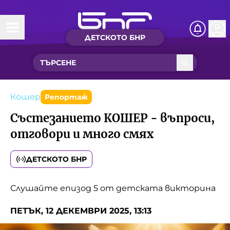
ДЕТСКОТО БНР
Начало
Какво ново?
Рубрики с вълшебства
Кошер
Репортаж
Състезанието КОШЕР - въпроси,
Детско радио
отговори и много смях
Чуйте
ДЕТСКОТО БНР
Новините на детски език
Искри
Слушайте епизод 5 от детската викторина
Приказки
Интересен архив
Песнички
ПЕТЪК, 12 ДЕКЕМВРИ 2025, 13:13
Нашите гости