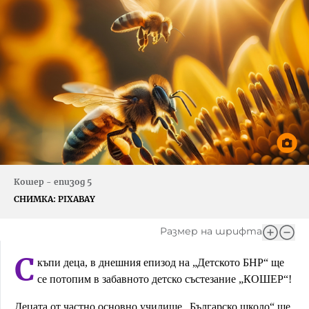
Игри
Фантазирай
Кои сме ние?
Приказки
История на изкуството
За вас, родители
Музикална кутийка
БНР
БНР Новини
От соул до рокендрол
Архивен фонд на БНР
Междучасие
Кошер - епизод 5
Яйцето на света
СНИМКА:
PIXABAY
Къщата
Размер на шрифта
Златната ябълка
С
къпи деца, в днешния епизод на „Детското БНР“ ще
Непознатите думи
се потопим в забавното детско състезание „КОШЕР“!
Като Айнщайн
Децата от частно основно училище „Българско школо“ ще