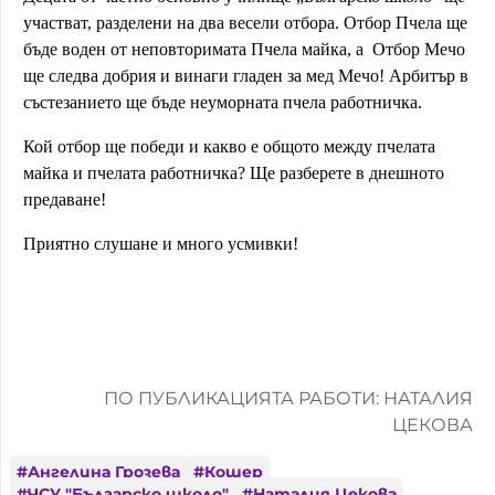
участват, разделени на два весели отбора. Отбор Пчела ще
Домашен любимец
бъде воден от неповторимата Пчела майка, а Отбор Мечо
ще следва добрия и винаги гладен за мед Мечо! Арбитър в
Питаме Ви
състезанието ще бъде неуморната пчела работничка.
До ре ми
Кой отбор ще победи и какво е общото между пчелата
майка и пчелата работничка? Ще разберете в днешното
предаване!
Приятно слушане и много усмивки!
ПО ПУБЛИКАЦИЯТА РАБОТИ: НАТАЛИЯ
ЦЕКОВА
#
Ангелина Грозева
#
Кошер
#
ЧСУ "Българско школо"
#
Наталия Цекова