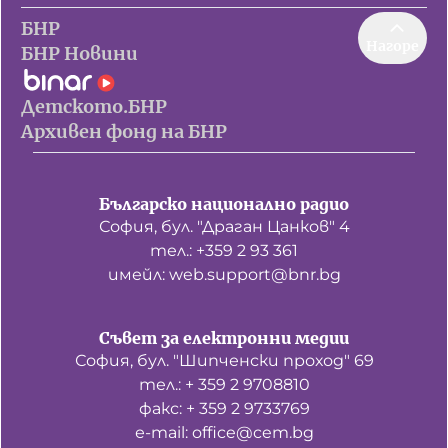
БНР
Нагоре
БНР Новини
Детското.БНР
Архивен фонд на БНР
Българско национално радио
София, бул. "Драган Цанков" 4
тел.: +359 2 93 361
имейл: web.support@bnr.bg
Съвет за електронни медии
София, бул. "Шипченски проход" 69
тел.: + 359 2 9708810
факс: + 359 2 9733769
е-mail: office@cem.bg