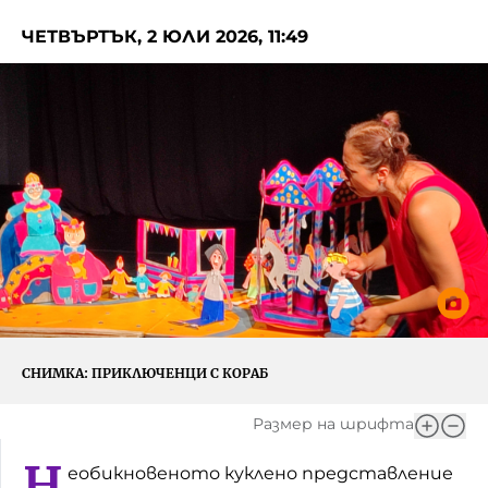
Игри
Фантазирай
ЧЕТВЪРТЪК, 2 ЮЛИ 2026, 11:49
Кои сме ние?
Приказки
История на изкуството
За вас, родители
Музикална кутийка
БНР
БНР Новини
От соул до рокендрол
Архивен фонд на БНР
Междучасие
Яйцето на света
Къщата
СНИМКА:
ПРИКЛЮЧЕНЦИ С КОРАБ
Златната ябълка
Размер на шрифта
Непознатите думи
Н
еобикновеното куклено представление
Като Айнщайн