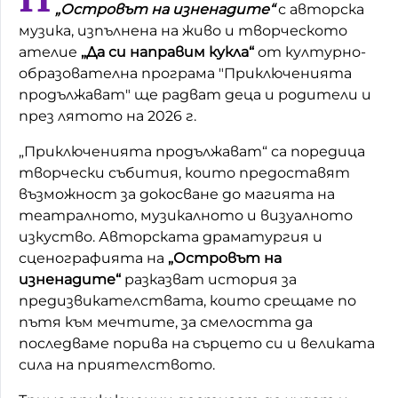
„Островът на изненадите“
с авторска
Домашен любимец
музика, изпълнена на живо и творческото
ателие
„Да си направим кукла“
от културно-
Питаме Ви
образователна програма "Приключенията
продължават" ще радват деца и родители и
До ре ми
през лятото на 2026 г.
„Приключенията продължават“ са поредица
творчески събития, които предоставят
възможност за докосване до магията на
театралното, музикалното и визуалното
изкуство. Авторската драматургия и
сценографията на
„Островът на
изненадите“
разказват история за
предизвикателствата, които срещаме по
пътя към мечтите, за смелостта да
последваме порива на сърцето си и великата
сила на приятелството.