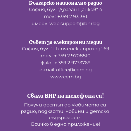
Българско национално радио
София, бул. "Драган Цанков" 4
тел.: +359 2 93 361
имейл: web.support@bnr.bg
Съвет за електронни медии
София, бул. "Шипченски проход" 69
тел.: + 359 2 9708810
факс: + 359 2 9733769
е-mail: office@cem.bg
www.cem.bg
Свали БНР на телефона си!
Получи достъп до любимото си 
радио, подкасти, новини и детско 
съдържание. 

Всичко в едно приложение!