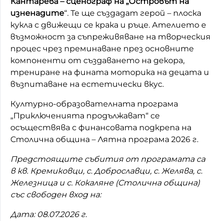
Кантарева – сценограф на „Островът на
изненадите
“. Те ще създадат герой – плоска
кукла с движещи се крака и ръце. Ателието е
възможност за съпреживяване на творческия
процес чрез преминаване през основните
компоненти от създаването на декора,
трениране на фината моторика на децата и
възпитаване на естетически вкус.
Културно-образователната програма
„Приключенията продължават“ се
осъществява с финансовата подкрепа на
Столична община – Лятна програма 2026 г.
Предстоящите събития от програмата са
в кв. Кремиковци, с. Доброславци, с. Желява, с.
Железница и с. Кокаляне (Столична община)
със свободен вход на:
Дата: 08.07.2026 г.