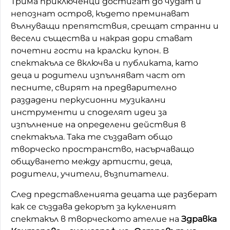
Трима приключенци достигат до чудат и
непознат остров, където преминават
вълнуващи препятствия, срещат странни и
весели същества и накрая дори стават
почетни гости на кралски купон. В
спектакъла се включва и публиката, като
деца и родители изпълняват част от
песните, свирят на предварително
раздадени перкусионни музикални
инструменти и споделят идеи за
изпълнение на определени действия в
спектакъла. Така те създават общо
творческо пространство, насърчаващо
общуването между артисти, деца,
родители, учители, възпитатели.
След представленията децата ще разберат
как се създава декорът за кукленият
спектакъл в творческото ателие на
Здравка