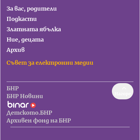
За вас, родители
Подкасти
Златната ябълка
Ние, децата
Архив
Съвет за електронни медии
БНР
Нагоре
БНР Новини
Детското.БНР
Архивен фонд на БНР