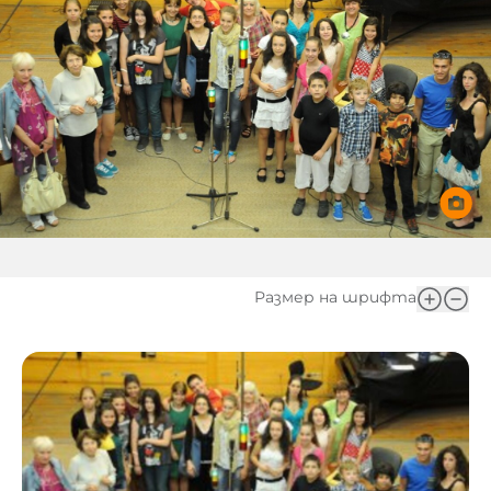
Игри
Фантазирай
Кои сме ние?
Приказки
История на изкуството
За вас, родители
Музикална кутийка
БНР
БНР Новини
От соул до рокендрол
Архивен фонд на БНР
Междучасие
Размер на шрифта
Яйцето на света
Къщата
Златната ябълка
Непознатите думи
Като Айнщайн