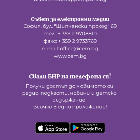
Съвет за електронни медии
София, бул. "Шипченски проход" 69
тел.: + 359 2 9708810
факс: + 359 2 9733769
е-mail: office@cem.bg
www.cem.bg
Свали БНР на телефона си!
Получи достъп до любимото си 
радио, подкасти, новини и детско 
съдържание. 

Всичко в едно приложение!