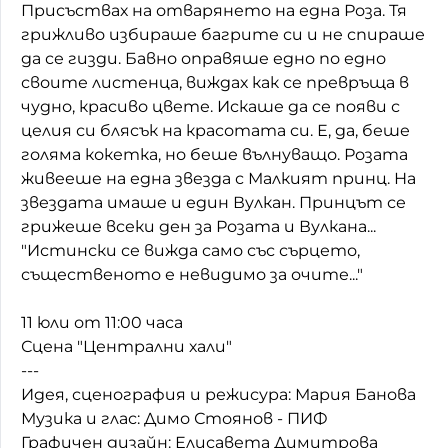
Присъствах на отварянето на една Роза. Тя
Домашен любимец
грижливо избираше багрите си и не спираше
да се гизди. Бавно оправяше едно по едно
Питаме Ви
своите листенца, виждах как се превръща в
чудно, красиво цвете. Искаше да се появи с
До ре ми
целия си блясък на красотата си. Е, да, беше
голяма кокетка, но беше вълнуващо. Розата
живееше на една звезда с Малкият принц. На
звездата имаше и един Вулкан. Принцът се
грижеше всеки ден за Розата и Вулкана...
"Истински се вижда само със сърцето,
същественото е невидимо за очите..."
11 юли от 11:00 часа
Сцена "Централни хали"
---
Идея, сценография и режисура: Мария Банова
Музика и глас: Димо Стоянов - ПИФ
Графичен дизайн: Елисавета Димитрова