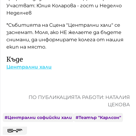
Участват: Юлия Коларова - гост и Неделчо
Неделчев
*Събитията на Сцена "Централни хали" се
заснемат. Моля, ако НЕ желаете да бъдете
снимани, да информирате колега от нашия
екип на място.
Къде
Централни хали
ПО ПУБЛИКАЦИЯТА РАБОТИ: НАТАЛИЯ
ЦЕКОВА
#
Централни софийски хали
#
Театър "Карлсон"