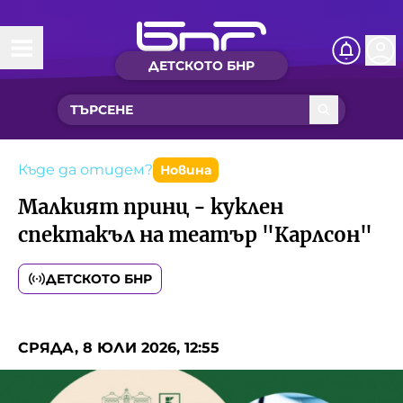
ДЕТСКОТО БНР
Начало
Какво ново?
Рубрики с вълшебства
Къде да отидем?
Новина
Малкият принц - куклен
Детско радио
спектакъл на театър "Карлсон"
Чуйте
ДЕТСКОТО БНР
Новините на детски език
Искри
Приказки
СРЯДА, 8 ЮЛИ 2026, 12:55
Интересен архив
Песнички
Нашите гости