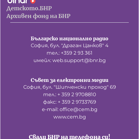
Детското.БНР
Архивен фонд на БНР
Българско национално радио
София, бул. "Драган Цанков" 4
тел.: +359 2 93 361
имейл: web.support@bnr.bg
Съвет за електронни медии
София, бул. "Шипченски проход" 69
тел.: + 359 2 9708810
факс: + 359 2 9733769
е-mail: office@cem.bg
www.cem.bg
Свали БНР на телефона си!