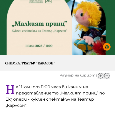
Игри
Фантазирай
Кои сме ние?
Приказки
История на изкуството
За вас, родители
Музикална кутийка
БНР
БНР Новини
От соул до рокендрол
Архивен фонд на БНР
Междучасие
СНИМКА:
ТЕАТЪР "КАРЛСОН"
Яйцето на света
Размер на шрифта
Къщата
Н
а 11 юли от 11:00 часа ви каним на
Златната ябълка
представлението „Малкият принц“ по
Екзюпери - куклен спектакъл на Театър
Непознатите думи
„Карлсон“.
Като Айнщайн