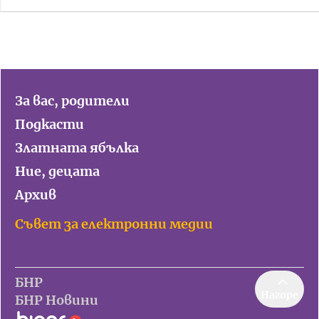
За вас, родители
Подкасти
Златната ябълка
Ние, децата
Архив
Съвет за електронни медии
БНР
Нагоре
БНР Новини