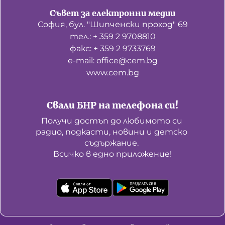
Съвет за електронни медии
София, бул. "Шипченски проход" 69
тел.: + 359 2 9708810
факс: + 359 2 9733769
е-mail: office@cem.bg
www.cem.bg
Свали БНР на телефона си!
Получи достъп до любимото си 
радио, подкасти, новини и детско 
съдържание. 

Всичко в едно приложение!