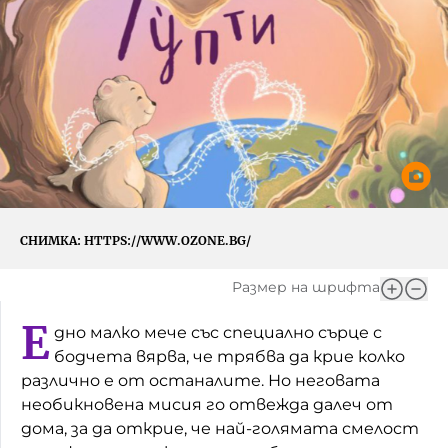
Игри
Фантазирай
Кои сме ние?
Приказки
История на изкуството
За вас, родители
Музикална кутийка
БНР
БНР Новини
От соул до рокендрол
Архивен фонд на БНР
Междучасие
СНИМКА:
HTTPS://WWW.OZONE.BG/
Яйцето на света
Размер на шрифта
Къщата
Е
дно малко мече със специално сърце с
бодчета вярва, че трябва да крие колко
Златната ябълка
различно е от останалите. Но неговата
Непознатите думи
необикновена мисия го отвежда далеч от
дома, за да открие, че най-голямата смелост
Като Айнщайн