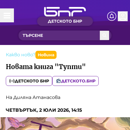
ДЕТСКОТО БНР
Начало
Какво ново?
Рубрики с вълшебства
Какво ново?
Новина
Новата книга "Тупти"
Детско радио
ДЕТСКОТО БНР
ДЕТСКОТО.БНР
Чуйте
Новините на детски език
На Диляна Атанасова
Искри
Приказки
ЧЕТВЪРТЪК, 2 ЮЛИ 2026, 14:15
Интересен архив
Песнички
Нашите гости