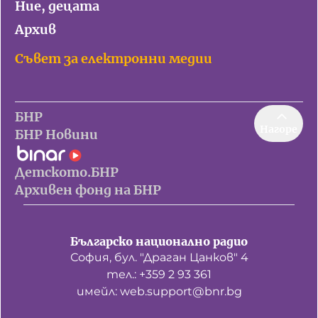
Ние, децата
Архив
Съвет за електронни медии
БНР
Нагоре
БНР Новини
Детското.БНР
Архивен фонд на БНР
Българско национално радио
София, бул. "Драган Цанков" 4
тел.: +359 2 93 361
имейл: web.support@bnr.bg