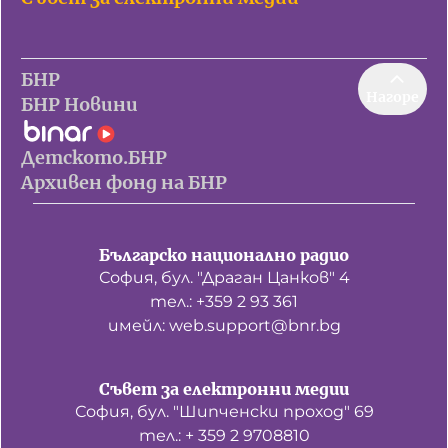
БНР
Нагоре
БНР Новини
Детското.БНР
Архивен фонд на БНР
Българско национално радио
София, бул. "Драган Цанков" 4
тел.: +359 2 93 361
имейл: web.support@bnr.bg
Съвет за електронни медии
София, бул. "Шипченски проход" 69
тел.: + 359 2 9708810