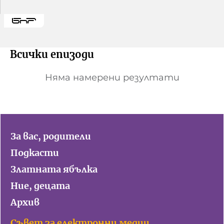
Домашен любимец
Питаме Ви
Всички епизоди
До ре ми
Няма намерени резултати
За вас, родители
Подкасти
Златната ябълка
Ние, децата
Архив
Съвет за електронни медии