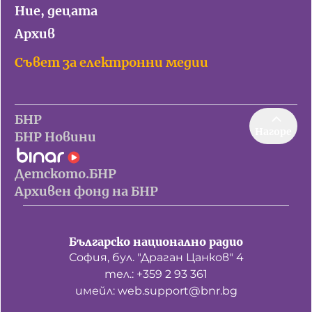
Ние, децата
Архив
Съвет за електронни медии
БНР
Нагоре
БНР Новини
Детското.БНР
Архивен фонд на БНР
Българско национално радио
София, бул. "Драган Цанков" 4
тел.: +359 2 93 361
имейл: web.support@bnr.bg