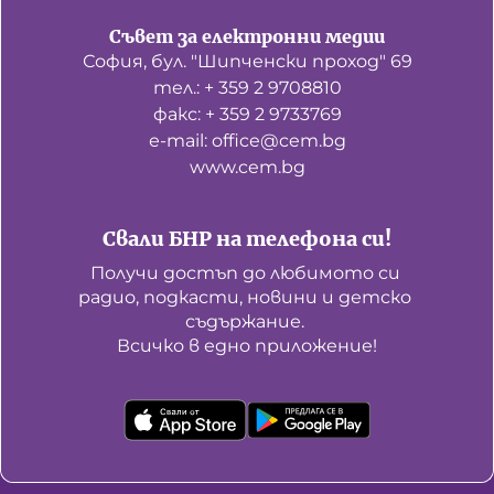
Съвет за електронни медии
София, бул. "Шипченски проход" 69
тел.: + 359 2 9708810
факс: + 359 2 9733769
е-mail: office@cem.bg
www.cem.bg
Свали БНР на телефона си!
Получи достъп до любимото си 
радио, подкасти, новини и детско 
съдържание. 

Всичко в едно приложение!