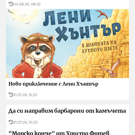
04.08.26, 08:25
Домашен любимец
Питаме Ви
До ре ми
Ново приключение с Лени Хънтър
31.07.26, 15:23
Да си направим барбарони от камъчета
31.07.26, 10:20
"Морско конче" от Христо Фотев