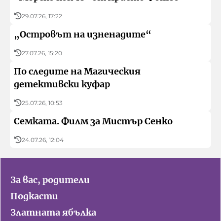
29.07.26, 17:22
„Островът на изненадите“
27.07.26, 15:20
По следите на Магическия
детективски куфар
25.07.26, 10:53
Семката. Филм за Мистър Сенко
24.07.26, 12:04
За вас, родители
Подкасти
Златната ябълка