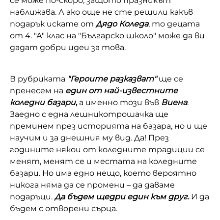
се може по-скоро, защото празникът
наближава. А ако още не сте решили какъв
Домашен любимец
подарък искате от
Дядо Коледа
, то децата
Питаме Ви
от 4. "А" клас на "Българско школо" може да ви
дадат добри идеи за това.
До ре ми
В рубриката
"Героите разказват"
ще се
пренесем на
един от най-известните
коледни базари
,
а именно този във
Виена
.
Заедно с една лешникотрошачка ще
преминем през историята на базара, но и ще
научим и за днешния му вид. Да! През
годините някои от коледните традиции се
менят, менят се и местата на коледните
базари. Но има едно нещо, което вероятно
никога няма да се промени – да даваме
подаръци.
Да бъдем щедри един към друг.
И да
бъдем с отворени сърца.