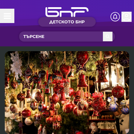
ДЕТСКОТО БНР
Начало
Какво ново?
Рубрики с вълшебства
Детско радио
Чуйте
Новините на детски език
Искри
Приказки
Интересен архив
Песнички
Нашите гости