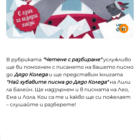
В рубриката
"Четене с разбиране"
услужливо
ще ви помогнем с писането на вашето писмо
до
Дядо Коледа
и ще представим книгата
"Най хубавите писма до Дядо Коледа"
на Лили
ла Балейн. Ще надзърнем и в писмата на Лео,
Ема и Лола. Кои са те и какво ще си пожелаят
– слушайте и разберете!