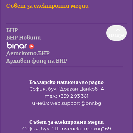
Съвет за електронни медии
БНР
Нагоре
БНР Новини
Детското.БНР
Архивен фонд на БНР
Българско национално радио
София, бул. "Драган Цанков" 4
тел.: +359 2 93 361
имейл: web.support@bnr.bg
Съвет за електронни медии
София, бул. "Шипченски проход" 69