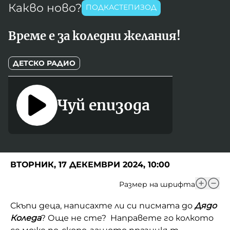
Какво ново?
Игри
ПОДКАСТЕПИЗОД
Фантазирай
Време е за коледни желания!
Кои сме ние?
Приказки
История на изкуството
За вас, родители
ДЕТСКО РАДИО
Музикална кутийка
БНР
БНР Новини
От соул до рокендрол
Чуй епизода
Архивен фонд на БНР
Междучасие
Яйцето на света
Къщата
ВТОРНИК, 17 ДЕКЕМВРИ 2024, 10:00
Златната ябълка
Размер на шрифта
Непознатите думи
Скъпи деца, написахте ли си писмата до
Дядо
Коледа
? Още не сте? Направете го колкото
Като Айнщайн