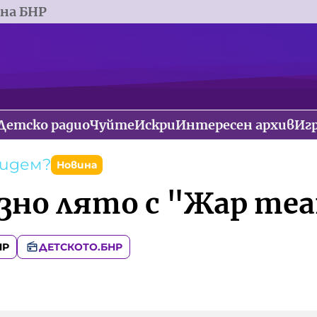
 на БНР
Детско радио
Чуйте
Искри
Интересен архив
Иг
тидем?
Новина
зно лято с "Жар те
НР
ДЕТСКОТО.БНР