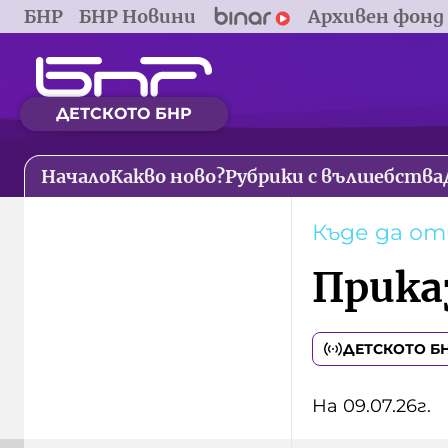
БНР
БНР Новини
Архивен фонд
ДЕТСКОТО БНР
Начало
Какво ново?
Рубрики с вълшебства
Къде да о
Прика
ДЕТСКОТО Б
На 09.07.26г.