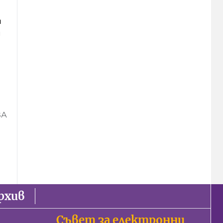
н
и
ВА
рхив
Съвет за електронни