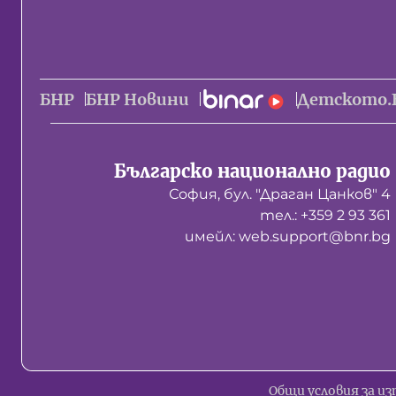
БНР
БНР Новини
Детското.
Българско национално радио
София, бул. "Драган Цанков" 4
тел.: +359 2 93 361
имейл: web.support@bnr.bg
Общи условия за из