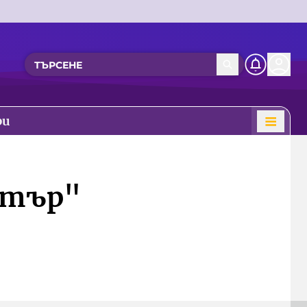
ри
атър"