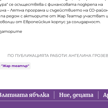
ура“ се осъществява с финансовата подкрепа на
на – Лятна програма и съдействието на СО-райо
кипа редом с актьорите от Жар Театър участват 
оволци от Европейския корпус за солидарност.
изаторите
ПО ПУБЛИКАЦИЯТА РАБОТИ: АНГЕЛИНА ГРОЗЕ
с "Жар театър"
Златната ябълка
Ние, децата
А