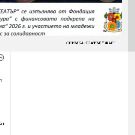
СНИМКА:
ТЕАТЪР "ЖАР"
т
Ви