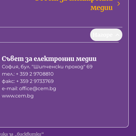
медии
Нагоре
Съвет за електронни медии
София, бул. "Шипченски проход" 69
тел.: + 359 2 9708810
факс: + 359 2 9733769
е-mail: office@cem.bg
www.cem.bg
ика за „бисквитки“