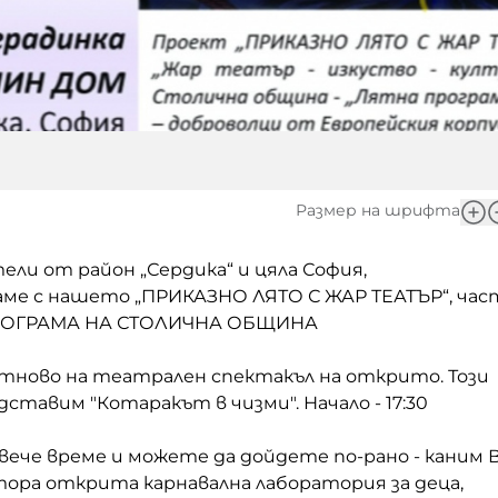
Размер на шрифта
ели от район „Сердика“ и цяла София,
ме с нашето „ПРИКАЗНО ЛЯТО С ЖАР ТЕАТЪР“, час
РОГРАМА НА СТОЛИЧНА ОБЩИНА
тново на театрален спектакъл на открито. Този
ставим "Котаракът в чизми". Начало - 17:30
вече време и можете да дойдете по-рано - каним 
тора открита карнавална лаборатория за деца,