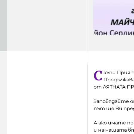
С
къпи Прият
Продължава
от ЛЯТНАТА П
Заповядайте о
път ще Ви пред
А ако имате по
и на нашата в