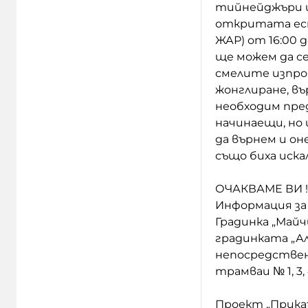
тийнейджъри и
откритата ест
ЖАР) от 16:00 
ще можем да с
смелите изпро
жонглиране, вър
необходим пре
начинаещи, но 
да върнем и оне
също биха иск
ОЧАКВАМЕ ВИ !
Информация за
Градинка „Майч
градинката „Ал
непосредствено
трамваи № 1, 3, 4,
Проект „Прика