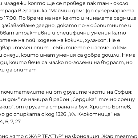
 младежи която ще се проведе пак там - около
рада в градинка "Майчин дом" (до супермаркета
до 17:00. По време на нея както и миналата седмица
е забавляваме заедно, докато по-любопитните и
бват атрактивни и специфични умения като
тене на пой, ходене на кокили, хула-хоп. Не е
дварителен опит - събитието е насочено към
и онези, които имат умения са добре дошли. Няма
зи, които вече са малко по-големи на възраст, но
али да опитат
 почитателите ни от другите части на София:
ин дом“ се намира в район „Сердика“, точно срещу
жир“, от другата страна на бул. Христо Ботев,
 до спирката с код 1326 „Ул. Клокотница“ на
 6, 7, 27
зно лято с ЖАР ТЕАТЪР“ на Фондация „Жар театър