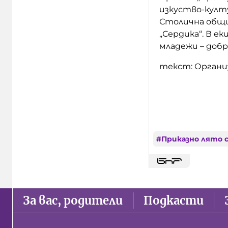
изкуство-култ
Столична общи
„Сердика“. В е
младежи – добр
текст: Орган
#
Приказно лято 
За вас, родители
Подкасти