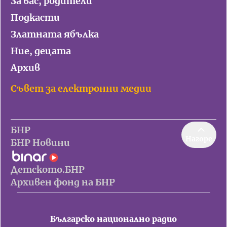
За вас, родители
Подкасти
Златната ябълка
Ние, децата
Архив
Съвет за електронни медии
БНР
Нагоре
БНР Новини
Детското.БНР
Архивен фонд на БНР
Българско национално радио