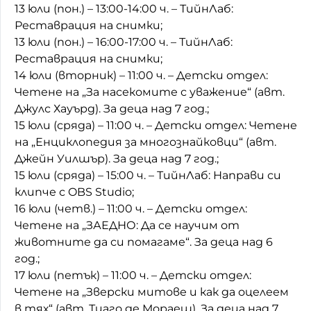
13 юли (пон.) – 13:00-14:00 ч. – ТийнЛаб:
Реставрация на снимки;
13 юли (пон.) – 16:00-17:00 ч. – ТийнЛаб:
Реставрация на снимки;
14 юли (вторник) – 11:00 ч. – Детски отдел:
Четене на „За насекомите с уважение“ (авт.
Джулс Хауърд). За деца над 7 год.;
15 юли (сряда) – 11:00 ч. – Детски отдел: Четене
на „Енциклопедия за многознайковци“ (авт.
Джейн Уилшър). За деца над 7 год.;
15 юли (сряда) – 15:00 ч. – ТийнЛаб: Направи си
клипче с OBS Studio;
16 юли (четв.) – 11:00 ч. – Детски отдел:
Четене на „ЗАЕДНО: Да се научим от
животните да си помагаме“. За деца над 6
год.;
17 юли (петък) – 11:00 ч. – Детски отдел:
Четене на „Зверски митове и как да оцелеем
в тях“ (авт. Тиаго де Мораеш). За деца над 7