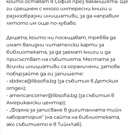
които остават в София през ваканцията. Ще
ги срещнем с много интересни книги и
Домашен любимец
разнообразни инициативи, за да направим
Питаме Ви
лятото им още по-хубаво.
До ре ми
Децата, които ни посещават, трябва да
имат валидни читателски карти за
библиотеката, за да заемат книги и да
присъстват на събитията. Местата за
всички инициативи са ограничени, затова
побързайте да ги запишете:
- sbdeca@libsofia.bg (за събития в Детския
отдел);
- americancorner@libsofia.bg (за събития в
Американски център);
- „Форма за записване в дигиталната тийн
лаборатория“ (на сайта на библиотеката,
ако събитието е в ТийнЛаб).