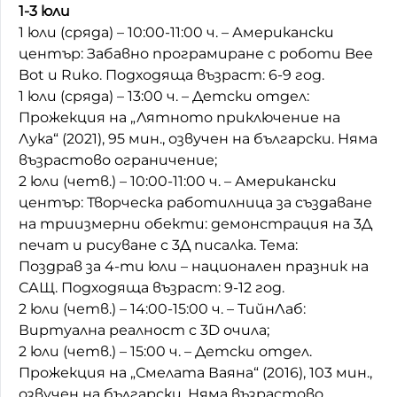
1-3 юли
1 юли (сряда) – 10:00-11:00 ч. – Американски
център: Забавно програмиране с роботи Bee
Bot и Ruko. Подходяща възраст: 6-9 год.
1 юли (сряда) – 13:00 ч. – Детски отдел:
Прожекция на „Лятното приключение на
Лука“ (2021), 95 мин., озвучен на български. Няма
възрастово ограничение;
2 юли (четв.) – 10:00-11:00 ч. – Американски
център: Творческа работилница за създаване
на триизмерни обекти: демонстрация на 3Д
печат и рисуване с 3Д писалка. Тема:
Поздрав за 4-ти юли – национален празник на
САЩ. Подходяща възраст: 9-12 год.
2 юли (четв.) – 14:00-15:00 ч. – ТийнЛаб:
Виртуална реалност с 3D очила;
2 юли (четв.) – 15:00 ч. – Детски отдел.
Прожекция на „Смелата Ваяна“ (2016), 103 мин.,
озвучен на български. Няма възрастово