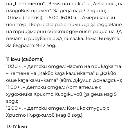
на „Поточето“, „Земя на сенки“ и „Лека нощ на
плодовия прилеп“. За деца над 3 години;
10 юли (петък) – 15:00-16:00 ч. – Американски
център: Творческа работилница за създаване
на триизмерни обекти: демонстрация на 3Д
печат и рисуване с 3Д писалка. Тема: Бижута.
За възраст: 9-12 год.
11 юли (събота)
10:30 ч. – Детски отдел: Часът на приказката
– четене на „Какво каза калинката“ и „Какво
още каза калинката“ (авт. Джулия Доналдсън);
11:00 ч. – Детски отдел: Арт ателие с
художника Христо Кърджилов (за деца над 5
год.);
12:00 ч. – Детски отдел: Комикс студио с
Христо Кърджилов (над 8 год.);
13-17 юли