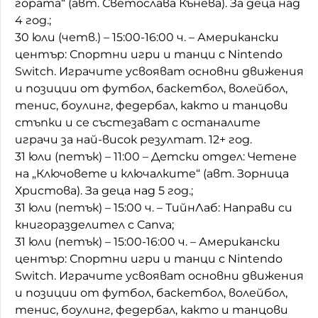
гората“ (авт. Светослава Кънева). За деца над
4 год.;
30 юли (четв.) – 15:00-16:00 ч. – Американски
център: Спортни игри и танци с Nintendo
Switch. Играчите усвояват основни движения
и позиции от футбол, баскетбол, волейбол,
тенис, боулинг, федербал, както и танцови
стъпки и се състезават с останалите
играчи за най-висок резултат. 12+ год.
31 юли (петък) – 11:00 – Детски отдел: Четене
на „Ключовете и ключалките“ (авт. Зорница
Христова). За деца над 5 год.;
31 юли (петък) – 15:00 ч. – ТийнЛаб: Направи си
книгоразделител с Canva;
31 юли (петък) – 15:00-16:00 ч. – Американски
център: Спортни игри и танци с Nintendo
Switch. Играчите усвояват основни движения
и позиции от футбол, баскетбол, волейбол,
тенис, боулинг, федербал, както и танцови