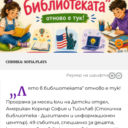
Игри
Фантазирай
Кои сме ние?
Приказки
История на изкуството
За вас, родители
Музикална кутийка
БНР
БНР Новини
От соул до рокендрол
Архивен фонд на БНР
СНИМКА:
SOFIA.PLAYS
Междучасие
Размер на шрифта
Яйцето на света
„Л
ято в библиотеката“ отново е тук!
Къщата
Програма за месец юли на Детски отдел,
Златната ябълка
Американ Корнър София и ТийнЛаб (Столична
Непознатите думи
библиотека - Дигитален и информационен
център). 49 събития, специално за децата,
Като Айнщайн