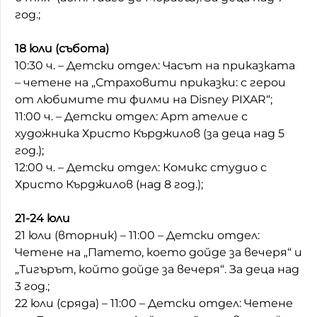
год.;
18 юли (събота)
10:30 ч. – Детски отдел: Часът на приказката
– четене на „Страховити приказки: с герои
от любимите ти филми на Disney PIXAR“;
11:00 ч. – Детски отдел: Арт ателие с
художника Христо Кърджилов (за деца над 5
год.);
12:00 ч. – Детски отдел: Комикс студио с
Христо Кърджилов (над 8 год.);
21-24 юли
21 юли (вторник) – 11:00 – Детски отдел:
Четене на „Патето, което дойде за вечеря“ и
„Тигърът, който дойде за вечеря“. За деца над
3 год.;
22 юли (сряда) – 11:00 – Детски отдел: Четене