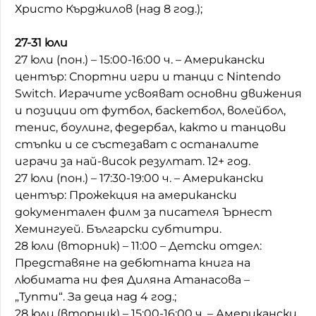
Христо Кърджилов (над 8 год.);
27-31 юли
27 юли (пон.) – 15:00-16:00 ч. – Американски
център: Спортни игри и танци с Nintendo
Switch. Играчите усвояват основни движения
и позиции от футбол, баскетбол, волейбол,
тенис, боулинг, федербал, както и танцови
стъпки и се състезават с останалите
играчи за най-висок резултат. 12+ год.
27 юли (пон.) – 17:30-19:00 ч. – Американски
център: Прожекция на американски
документален филм за писателя Ърнест
Хемингуей. Български субтитри.
28 юли (вторник) – 11:00 – Детски отдел:
Представяне на дебютната книга на
любимата ни фея Диляна Атанасова –
„Тупти“. За деца над 4 год.;
28 юли (вторник) – 15:00-16:00 ч. – Американски