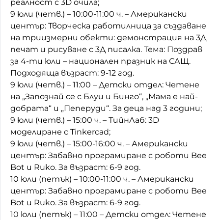
реалност с 3D очила;
9 юли (четв.) – 10:00-11:00 ч. – Американски
център: Творческа работилница за създаване
на триизмерни обекти: демонстрация на 3Д
печат и рисуване с 3Д писалка. Тема: Поздрав
за 4-ти юли – национален празник на САЩ.
Подходяща възраст: 9-12 год.
9 юли (четв.) – 11:00 – Детски отдел: Четене
на „Запознай се с Блуи и Бинго“, „Мама е най-
добрата“ и „Пеперуди“. За деца над 3 години;
9 юли (четв.) – 15:00 ч. – ТийнЛаб: 3D
моделиране с Tinkercad;
9 юли (четв.) – 15:00-16:00 ч. – Американски
център: Забавно програмиране с роботи Bee
Bot и Ruko. За възраст: 6-9 год.
10 юли (петък) – 10:00-11:00 ч. – Американски
център: Забавно програмиране с роботи Bee
Bot и Ruko. За възраст: 6-9 год.
10 юли (петък) – 11:00 – Детски отдел: Четене