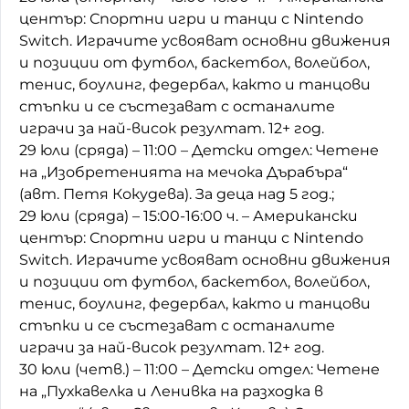
център: Спортни игри и танци с Nintendo
Switch. Играчите усвояват основни движения
и позиции от футбол, баскетбол, волейбол,
тенис, боулинг, федербал, както и танцови
стъпки и се състезават с останалите
играчи за най-висок резултат. 12+ год.
29 юли (сряда) – 11:00 – Детски отдел: Четене
на „Изобретенията на мечока Дърабъра“
(авт. Петя Кокудева). За деца над 5 год.;
29 юли (сряда) – 15:00-16:00 ч. – Американски
център: Спортни игри и танци с Nintendo
Switch. Играчите усвояват основни движения
и позиции от футбол, баскетбол, волейбол,
тенис, боулинг, федербал, както и танцови
стъпки и се състезават с останалите
играчи за най-висок резултат. 12+ год.
30 юли (четв.) – 11:00 – Детски отдел: Четене
на „Пухкавелка и Ленивка на разходка в