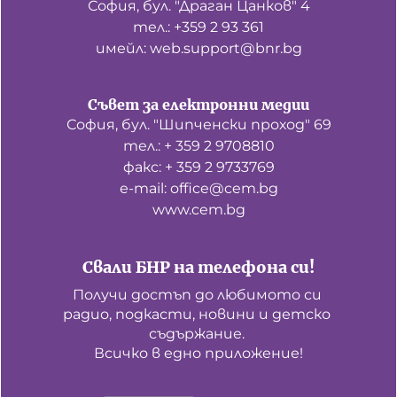
София, бул. "Драган Цанков" 4
тел.: +359 2 93 361
имейл: web.support@bnr.bg
Съвет за електронни медии
София, бул. "Шипченски проход" 69
тел.: + 359 2 9708810
факс: + 359 2 9733769
е-mail: office@cem.bg
www.cem.bg
Свали БНР на телефона си!
Получи достъп до любимото си 
радио, подкасти, новини и детско 
съдържание. 

Всичко в едно приложение!