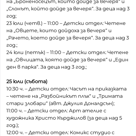
на „Броненосецът, който дойде за вечеря“ и
„Слонът, който дойде за вечеря“. За деца над 3
год;
23 юли (четв.) – 11:00 – Детски отдел: Четене
на „Овцете, които дойдоха за вечеря“ и
„Рачето, което дойде за вечеря“. За деца над 3
год.;
24 юли (петък) – 11:00 – Детски отдел: Четене
на „Овчицата, която дойде за вечеря“ и „Един
ден в парка“. За деца над 3 год.;
25 юли (събота)
10:30 ч. – Детски отдел: Часът на приказката
– четене на „Разбойникът плъх“ и „Тримата
стари злобари“ (авт. Джулия Доналдсън);
11:00 ч. – Детски отдел: Арт ателие с
художника Христо Кърджилов (за деца над 5
год.);
12:00 ч. – Детски отдел: Комикс студио с