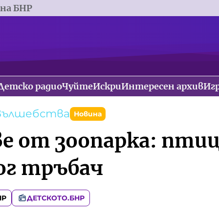
 на БНР
Детско радио
Чуйте
Искри
Интересен архив
Иг
 вълшебства
Новина
ве от зоопарка: пти
ог тръбач
НР
ДЕТСКОТО.БНР