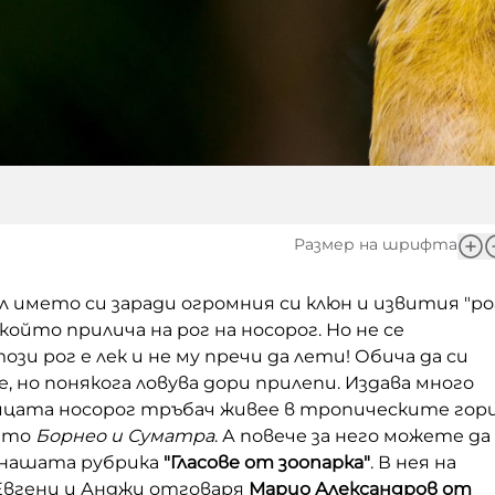
Размер на шрифта
ил името си заради огромния си клюн и извития "ро
 който прилича на рог на носорог. Но не се
зи рог е лек и не му пречи да лети! Обича да си
е, но понякога ловува дори прилепи. Издава много
тицата носорог тръбач живее в тропическите гор
като
Борнео и Суматра
. А повече за него можете да
 нашата рубрика
"Гласове от зоопарка"
. В нея на
Евгени и Анджи отговаря
Марио Александров от