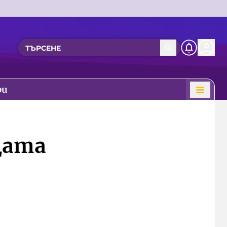
ри
цата