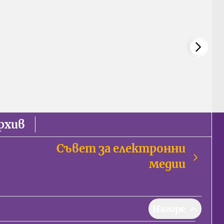
рхив
Съвет за електронни
медии
Нагоре