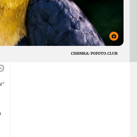
СНИМКА:
POFOTO.CLUB
г"
и