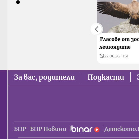
Гласове от зо
лешоядите
22.06.26, 11:31
За вас, родители
Подкасти
БНР
БНР Новини
Детското.