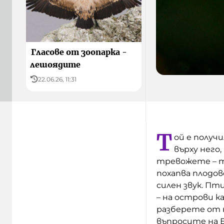
Гласове от зоопарка -
лешоядите
22.06.26, 11:31
Т
ой е получ
върху него,
тревожете – то
похапва плодов
силен звук. П
– на острови 
разберете от
въпросите на 