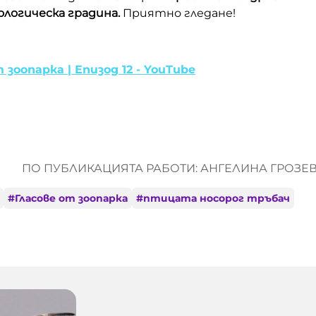
логическа градина.
Приятно гледане!
т зоопарка | Епизод 12 - YouTube
ПО ПУБЛИКАЦИЯТА РАБОТИ: АНГЕЛИНА ГРОЗЕ
#
Гласове от зоопарка
#
птицата носорог тръбач