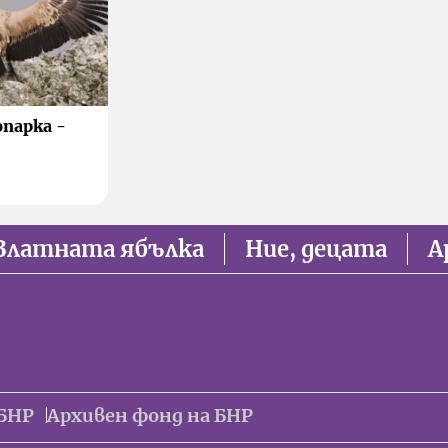
опарка -
Златната ябълка
Ние, децата
А
БНР
Архивен фонд на БНР