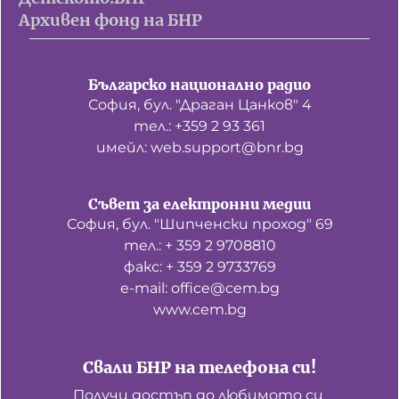
Архивен фонд на БНР
Домашен любимец
Питаме Ви
Българско национално радио
До ре ми
София, бул. "Драган Цанков" 4
тел.: +359 2 93 361
имейл: web.support@bnr.bg
Съвет за електронни медии
София, бул. "Шипченски проход" 69
тел.: + 359 2 9708810
факс: + 359 2 9733769
е-mail: office@cem.bg
www.cem.bg
Свали БНР на телефона си!
Получи достъп до любимото си 