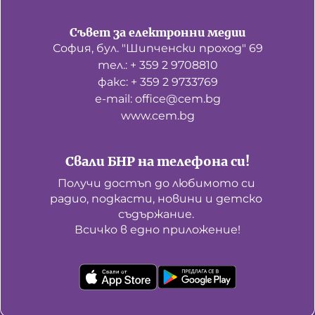
Домашен любимец
Съвет за електронни медии
София, бул. "Шипченски проход" 69
Питаме Ви
тел.: + 359 2 9708810
До ре ми
факс: + 359 2 9733769
е-mail: office@cem.bg
www.cem.bg
Свали БНР на телефона си!
Получи достъп до любимото си 
радио, подкасти, новини и детско 
съдържание. 

Всичко в едно приложение!