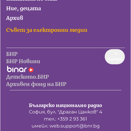
Игри
Ние, децата
Фантазирай
Архив
Кои сме ние?
Приказки
Съвет за електронни медии
История на изкуството
За вас, родители
Музикална кутийка
БНР
БНР Новини
БНР
От соул до рокендрол
Нагоре
Архивен фонд на БНР
БНР Новини
Междучасие
Детското.БНР
Яйцето на света
Архивен фонд на БНР
Къщата
Златната ябълка
Българско национално радио
София, бул. "Драган Цанков" 4
Непознатите думи
тел.: +359 2 93 361
имейл: web.support@bnr.bg
Като Айнщайн