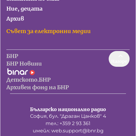
Игри
Ние, децата
Фантазирай
Архив
Кои сме ние?
Приказки
Съвет за електронни медии
История на изкуството
За вас, родители
Музикална кутийка
БНР
БНР Новини
БНР
От соул до рокендрол
Нагоре
Архивен фонд на БНР
БНР Новини
Междучасие
Детското.БНР
Яйцето на света
Архивен фонд на БНР
Къщата
Златната ябълка
Българско национално радио
София, бул. "Драган Цанков" 4
Непознатите думи
тел.: +359 2 93 361
имейл: web.support@bnr.bg
Като Айнщайн