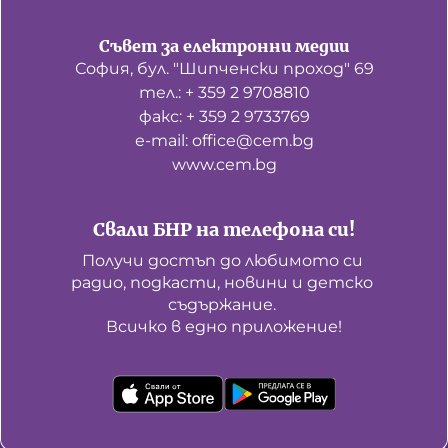
Домашен любимец
Съвет за електронни медии
София, бул. "Шипченски проход" 69
Питаме Ви
тел.: + 359 2 9708810
До ре ми
факс: + 359 2 9733769
е-mail: office@cem.bg
www.cem.bg
Свали БНР на телефона си!
Получи достъп до любимото си 
радио, подкасти, новини и детско 
съдържание. 

Всичко в едно приложение!