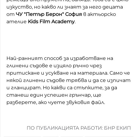
изкуство, но какво ли знаят за него децата
от
ЧУ "Петър Берон" София
в актьорско
ателие
Kids Film Academy
.
Най-ранният способ за изработване на
глинени съдове е изцяло ръчно чрез
притискане и усукване на материала. Само че
някой глинени съдове трябва и да се изпичат
и гланцират. Но какви са стъпките, за да
станеш един успешен грънчар, ще
разберете, ако чуете звуковия файл.
ПО ПУБЛИКАЦИЯТА РАБОТИ: БНР ЕКИП