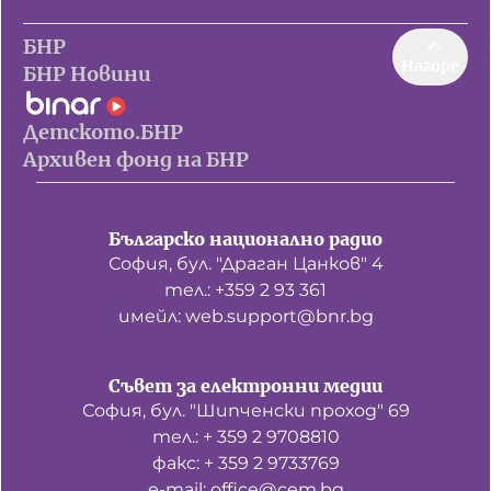
БНР
Нагоре
БНР Новини
Детското.БНР
Архивен фонд на БНР
Българско национално радио
София, бул. "Драган Цанков" 4
тел.: +359 2 93 361
имейл: web.support@bnr.bg
Съвет за електронни медии
София, бул. "Шипченски проход" 69
тел.: + 359 2 9708810
факс: + 359 2 9733769
е-mail: office@cem.bg