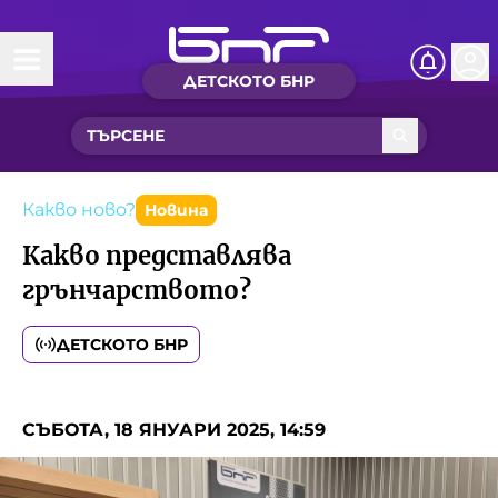
ДЕТСКОТО БНР
Начало
Какво ново?
Рубрики с вълшебства
Какво ново?
Новина
Какво представлява
Детско радио
грънчарството?
Чуйте
ДЕТСКОТО БНР
Новините на детски език
Искри
Приказки
СЪБОТА, 18 ЯНУАРИ 2025, 14:59
Интересен архив
Песнички
Нашите гости