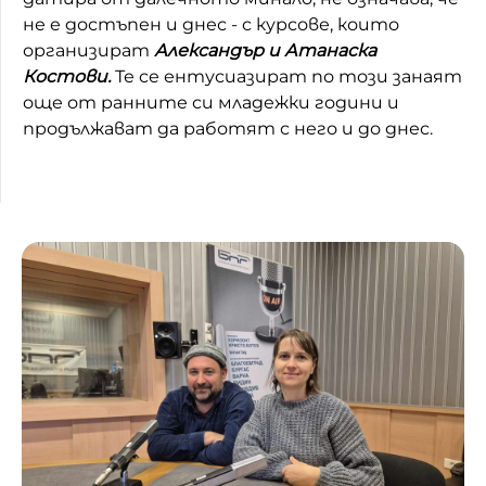
не е достъпен и днес - с курсове, които
Домашен любимец
организират
Александър и Атанаска
Костови.
Те се ентусиазират по този занаят
Питаме Ви
още от ранните си младежки години и
До ре ми
продължават да работят с него и до днес.