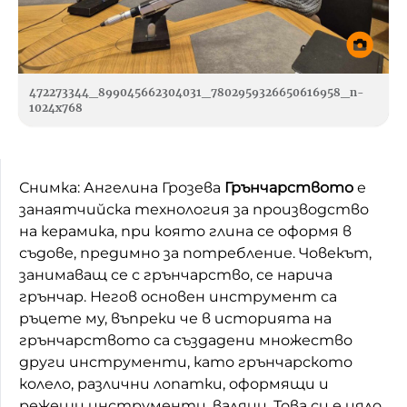
472273344_899045662304031_7802959326650616958_n-
1024x768
Снимка: Ангелина Грозева
Грънчарството
е
занаятчийска технология за производство
на керамика, при която глина се оформя в
съдове, предимно за потребление. Човекът,
занимаващ се с грънчарство, се нарича
грънчар. Негов основен инструмент са
ръцете му, въпреки че в историята на
грънчарството са създадени множество
други инструменти, като грънчарското
колело, различни лопатки, оформящи и
режещи инструменти, валяци. Това си е цяло