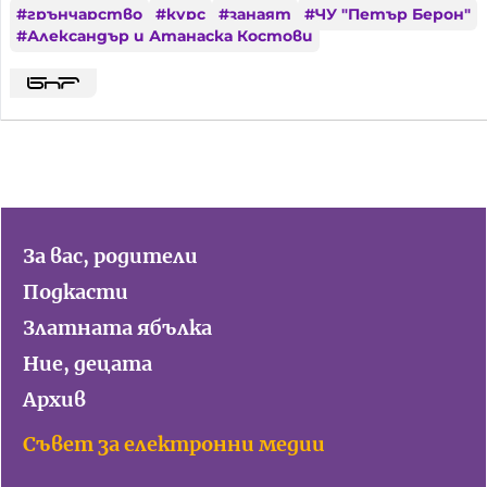
#
грънчарство
#
курс
#
занаят
#
ЧУ "Петър Берон"
#
Александър и Атанаска Костови
За вас, родители
Подкасти
Златната ябълка
Ние, децата
Архив
Съвет за електронни медии