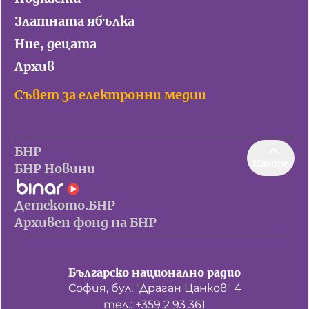
Златната ябълка
Ние, децата
Архив
Съвет за електронни медии
БНР
Нагоре
БНР Новини
Детското.БНР
Архивен фонд на БНР
Българско национално радио
София, бул. "Драган Цанков" 4
тел.: +359 2 93 361