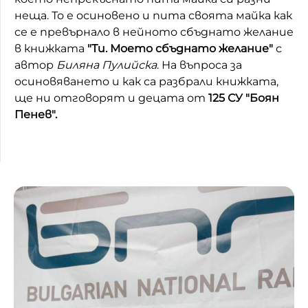
неща. То е осиновено и пита своята майка как
Домашен любимец
се е превърнало в нейното сбъднато желание
в книжката
"Ти. Моето сбъднато желание"
с
Питаме Ви
автор
Биляна Пулийска
. На въпроса за
До ре ми
осиновяването и как са разбрали книжката,
ще ни отговорят и децата от
125 СУ "Боян
Пенев".