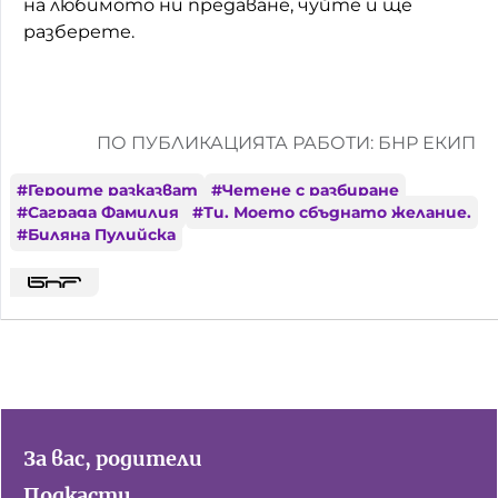
на любимото ни предаване, чуйте и ще
разберете.
ПО ПУБЛИКАЦИЯТА РАБОТИ: БНР ЕКИП
#
Героите разказват
#
Четене с разбиране
#
Саграда Фамилия
#
Ти. Моето сбъднато желание.
#
Биляна Пулийска
За вас, родители
Подкасти