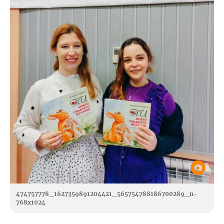
474757778_1627359891204421_565754788186700289_n-
768x1024