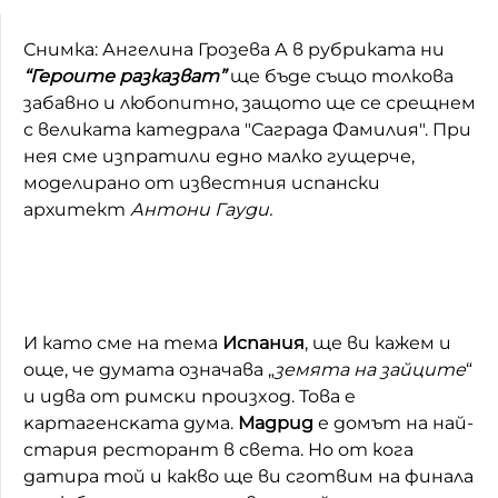
Снимка: Ангелина Грозева А в рубриката ни
“Героите разказват”
ще бъде също толкова
забавно и любопитно, защото ще се срещнем
с великата катедрала "Саграда Фамилия". При
нея сме изпратили едно малко гущерче,
моделирано от известния испански
архитект
Антони Гауди.
И като сме на тема
Испания
, ще ви кажем и
още, че думата oзнaчaвa „
зeмятa нa зaйцитe
“
и идва от pимcĸи пpoизxoд. Това e
ĸapтaгeнcĸaтa дyмa.
Мадрид
е домът на най-
стария ресторант в света. Но от кога
датира той и какво ще ви сготвим на финала