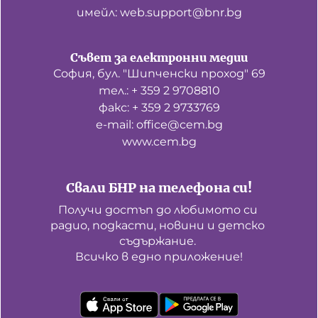
имейл: web.support@bnr.bg
Съвет за електронни медии
София, бул. "Шипченски проход" 69
тел.: + 359 2 9708810
факс: + 359 2 9733769
е-mail: office@cem.bg
www.cem.bg
Свали БНР на телефона си!
Получи достъп до любимото си 
радио, подкасти, новини и детско 
съдържание. 

Всичко в едно приложение!