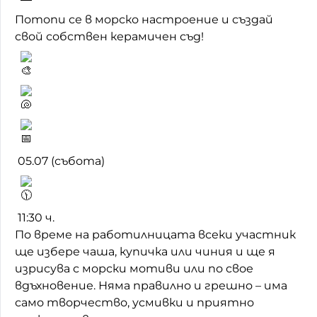
Потопи се в морско настроение и създай
Домашен любимец
свой собствен керамичен съд!
Питаме Ви
До ре ми
05.07 (събота)
11:30 ч.
По време на работилницата всеки участник
ще избере чаша, купичка или чиния и ще я
изрисува с морски мотиви или по свое
вдъхновение. Няма правилно и грешно – има
само творчество, усмивки и приятно