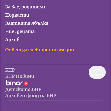
За вас, родители
Подкасти
Златната ябълка
Ние, децата
Архив
Съвет за електронни медии
БНР
Нагоре
БНР Новини
Детското.БНР
Архивен фонд на БНР