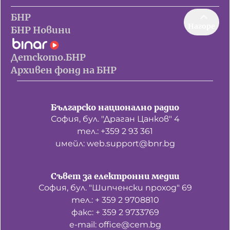
БНР
Нагоре
БНР Новини
Детското.БНР
Архивен фонд на БНР
Българско национално радио
София, бул. "Драган Цанков" 4
тел.: +359 2 93 361
имейл: web.support@bnr.bg
Съвет за електронни медии
София, бул. "Шипченски проход" 69
тел.: + 359 2 9708810
факс: + 359 2 9733769
е-mail: office@cem.bg