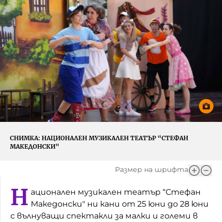
Игри
Фантазирай
Кои сме ние?
Приказки
История на изкуството
За вас, родители
Музикална кутийка
БНР
БНР Новини
От соул до рокендрол
Архивен фонд на БНР
Междучасие
Яйцето на света
СНИМКА:
НАЦИОНАЛЕН МУЗИКАЛЕН ТЕАТЪР “СТЕФАН
МАКЕДОНСКИ"
Къщата
Размер на шрифта
Златната ябълка
Н
ационален музикален театър “Стефан
Непознатите думи
Македонски" ни кани от 25 юни до 28 юни
с вълнуващи спектакли за малки и големи в
Като Айнщайн