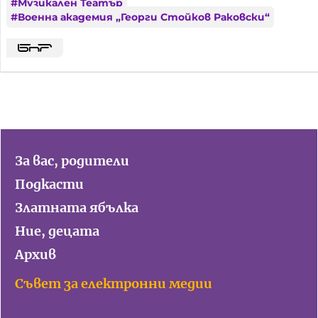
#
Музикален Театър
#
Военна академия „Георги Стойков Раковски“
За вас, родители
Подкасти
Златната ябълка
Ние, децата
Архив
Съвет за електронни медии