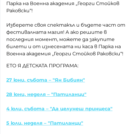
Парка на Военна академия „Георги Стойков
Домашен любимец
Раковски“!
Питаме Ви
Изберете своя спектакъл и бъдете част от
фестивалната магия! А ако решите в
До ре ми
последния момент, можете да закупите
билети и от изнесената ни каса в Парка на
Военна академия „Георги Стойков Раковски“!
ЕТО Я ДЕТСКАТА ПРОГРАМА:
27 юни, събота – "Ян Бибиян"
28 юни, неделя – "Патиланци"
4 юли, събота – "Да целунеш принцеса"
5 юли, неделя – "Патиланци"