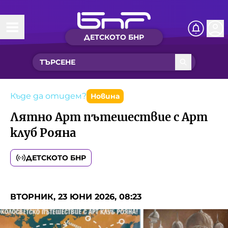
ДЕТСКОТО БНР
Начало
Какво ново?
Рубрики с вълшебства
Къде да отидем?
Новина
Лятно Арт пътешествие с Арт
Детско радио
клуб Рояна
Чуйте
ДЕТСКОТО БНР
Новините на детски език
Искри
Приказки
ВТОРНИК, 23 ЮНИ 2026, 08:23
Интересен архив
Песнички
Нашите гости