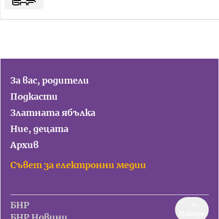
За вас, родители
Подкасти
Златната ябълка
Ние, децата
Архив
Съвет за електронни медии
БНР
Нагоре
БНР Новини