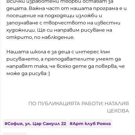
Всички изработени творби остават за
децата. Важна част от нашата програма е и
посещение на подходящи изложби и
запознаване с творчеството на известни
художници. Ще си направим рисуване на
открито, по наблюдение.
Нашата школа е за деца с интерес към
рисуването, а преподавателите умеят да
направят така, че всяко дете да повярва, че
може да рисува :)
ПО ПУБЛИКАЦИЯТА РАБОТИ: НАТАЛИЯ
ЦЕКОВА
#
София, ул. Цар Самуил 22
#
Арт клуб Рояна