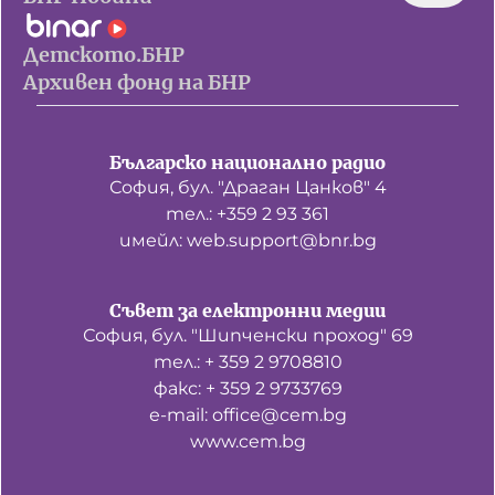
Детското.БНР
Архивен фонд на БНР
Българско национално радио
София, бул. "Драган Цанков" 4
тел.: +359 2 93 361
имейл: web.support@bnr.bg
Съвет за електронни медии
София, бул. "Шипченски проход" 69
тел.: + 359 2 9708810
факс: + 359 2 9733769
е-mail: office@cem.bg
www.cem.bg