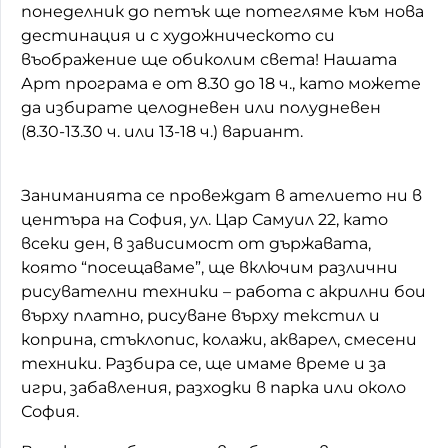
понеделник до петък ще потегляме към нова
Домашен любимец
дестинация и с художническото си
въображение ще обиколим света! Нашата
Питаме Ви
Арт програма е от 8.30 до 18 ч., като можете
да избирате целодневен или полудневен
До ре ми
(8.30-13.30 ч. или 13-18 ч.) вариант.
Заниманията се провеждат в ателието ни в
центъра на София, ул. Цар Самуил 22, като
всеки ден, в зависимост от държавата,
която “посещаваме”, ще включим различни
рисувателни техники – работа с акрилни бои
върху платно, рисуване върху текстил и
коприна, стъклопис, колажи, акварел, смесени
техники. Разбира се, ще имаме време и за
игри, забавления, разходки в парка или около
София.