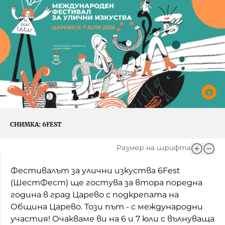
Игри
Фантазирай
Кои сме ние?
Приказки
История на изкуството
За вас, родители
Музикална кутийка
БНР
БНР Новини
От соул до рокендрол
Архивен фонд на БНР
Междучасие
СНИМКА:
6FEST
Яйцето на света
Размер на шрифта
Къщата
Фестивалът за улични изкуства 6Fest
Златната ябълка
(ШестФест) ще гостува за втора поредна
година в град Царево с подкрепата на
Непознатите думи
Община Царево. Този път - с международни
участия! Очакваме ви на 6 и 7 юли с вълнуваща
Като Айнщайн