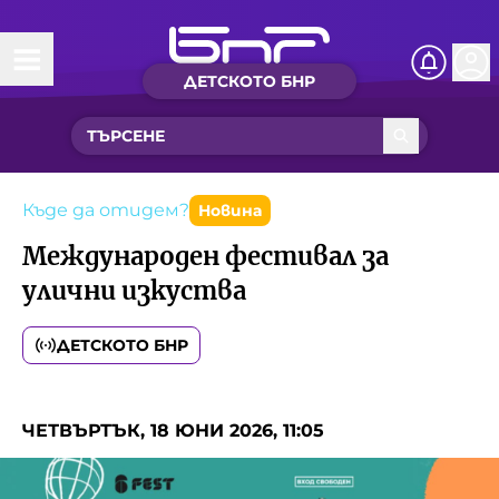
ДЕТСКОТО БНР
Начало
Какво ново?
Рубрики с вълшебства
Къде да отидем?
Новина
Международен фестивал за
Детско радио
улични изкуства
Чуйте
ДЕТСКОТО БНР
Новините на детски език
Искри
Приказки
ЧЕТВЪРТЪК, 18 ЮНИ 2026, 11:05
Интересен архив
Песнички
Нашите гости