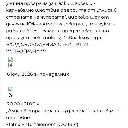
улична програма за малки и големи -
Домашен любимец
карнавално шествие с героите от „Алиса в
страната на чудесата“, цирково шоу от
Питаме Ви
далечна Южна Америка, светещите кукли -
риби на 6Fest, куклени представления по
До ре ми
приказни текстове, забавна клоунада.
ВХОД СВОБОДЕН ЗА СЪБИТИЯТА!
*** ПРОГРАМА ***
6 юли 2026 г., понеделник
______________________________
20:00 - 21:00 ч.
„Алиса в страната на чудесата“ - карнавално
шествие
Matrix Entertainment (Сърбия)