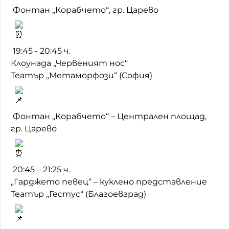
Фонтан „Корабчето“, гр. Царево
19:45 - 20:45 ч.
Клоунада „Червеният нос“
Театър „Метаморфози“ (София)
Фонтан „Корабчето“ – Централен площад,
гр. Царево
20:45 – 21:25 ч.
„Гарджето певец“ – куклено представление
Театър „Гестус“ (Благоевград)