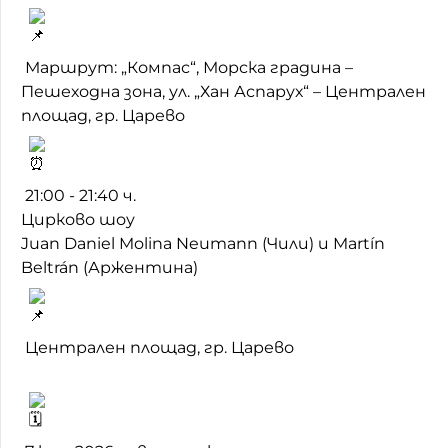
Маршрут: „Компас“, Морска градина –
Пешеходна зона, ул. „Хан Аспарух“ – Централен
площад, гр. Царево
21:00 - 21:40 ч.
Цирково шоу
Juan Daniel Molina Neumann (Чили) и Martín
Beltrán (Аржентина)
Централен площад, гр. Царево