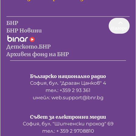
БНР
Нагоре
БНР Новини
Детското.БНР
Архивен фонд на БНР
Българско национално радио
София, бул. "Драган Цанков" 4
тел.: +359 2 93 361
имейл: web.support@bnr.bg
Съвет за електронни медии
София, бул. "Шипченски проход" 69
тел.: + 359 2 9708810