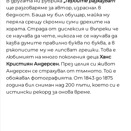
В другата ни рубрика
„Героите разказват“
ще разговаряме за
автор, израснал в
бедност. Баща му бил обущар, майка му
перяла срещу скромни суми дрехите на
хората. Страда от дислексия и въпреки че
се научава да чете, никога не се научава да
казва думите правилно буква по буква, а в
ръкописите му не липсват грешки. Т
ова е
любимият на много поколения деца
Ханс
Кристиян Андерсен.
През целия си живот
Андерсен се страхувал от тъмното. Той е
обожавал фотографията. От 1843 до 1875
година бил сниман над 200 пъти, което си е
истински рекорд за онова време.