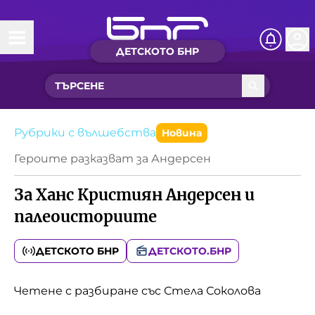
ДЕТСКОТО БНР
Начало
Какво ново?
Рубрики с вълшебства
Рубрики с вълшебства
Новина
Героите разказват за Андерсен
Детско радио
За Ханс Кристиян Андерсен и
Чуйте
палеоисториите
Новините на детски език
Искри
ДЕТСКОТО БНР
ДЕТСКОТО.БНР
Приказки
Интересен архив
Песнички
Четене с разбиране със Стела Соколова
Нашите гости