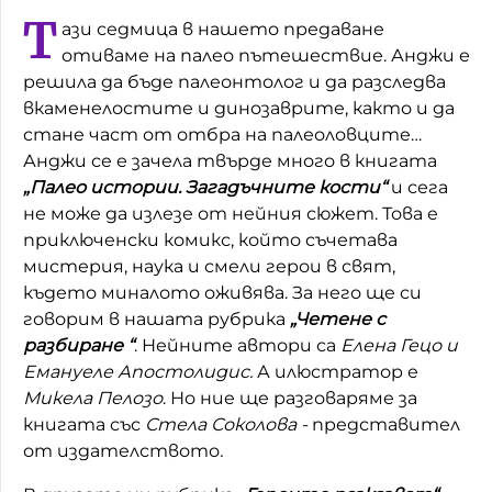
Т
ази седмица в нашето предаване
Домашен любимец
отиваме на палео пътешествие. Анджи е
Питаме Ви
решила да бъде палеонтолог и да разследва
вкаменелостите и динозаврите, както и да
До ре ми
стане част от отбра на палеоловците…
Анджи се е зачела твърде много в книгата
„Палео истории. Загадъчните кости“
и сега
не може да излезе от нейния сюжет. Това е
приключенски комикс, който съчетава
мистерия, наука и смели герои в свят,
където миналото оживява. За него ще си
говорим в нашата рубрика
„Четене с
разбиране “
. Нейните автори са
Елена Гецо и
Емануеле Апостолидис.
А илюстратор е
Микела Пелозо
. Но ние ще разговаряме за
книгата със
Стела Соколова -
представител
от издателството
.