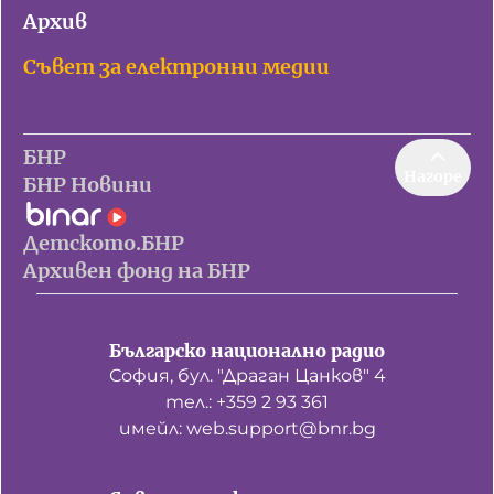
Архив
Съвет за електронни медии
БНР
Нагоре
БНР Новини
Детското.БНР
Архивен фонд на БНР
Българско национално радио
София, бул. "Драган Цанков" 4
тел.: +359 2 93 361
имейл: web.support@bnr.bg