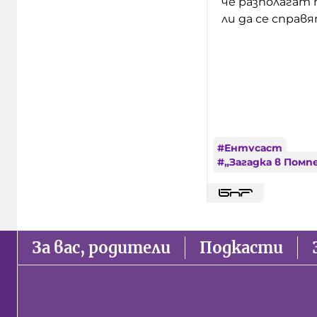
че разполагат 
ли да се справ
#
Ентусаст
#
„Загадка в Помп
За вас, родители
Подкасти