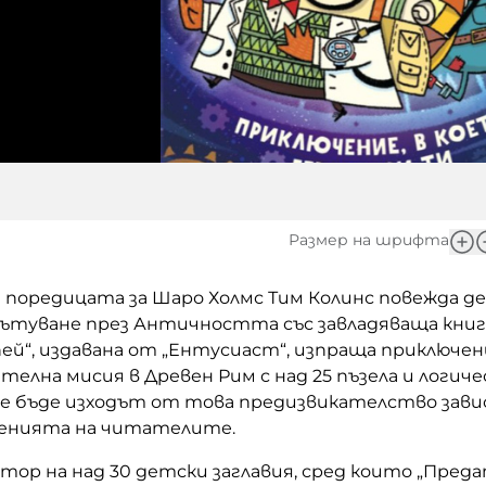
Размер на шрифта
 поредицата за Шаро Холмс Тим Колинс повежда д
пътуване през Античността със завладяваща книга
пей“, издавана от „Ентусиаст“, изпраща приключе
ителна мисия в Древен Рим с над 25 пъзела и логиче
 ще бъде изходът от това предизвикателство зави
енията на читателите.
втор на над 30 детски заглавия, сред които „Пред