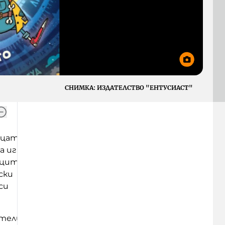
СНИМКА:
ИЗДАТЕЛСТВО "ЕНТУСИАСТ"
ецата
 игра.
нците
ски
си
атели в