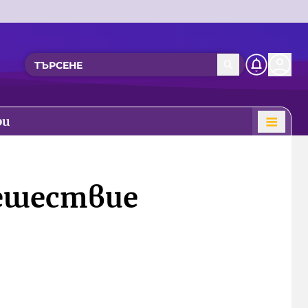
ри
тешествие