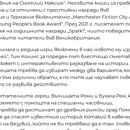
евник на Смотлий Максим“. Неговите книги са пре
ика и са отличени с престижни награди във
 и Германия включително „Manchester Fiction City 
 Young People's Book Award“. През 2021 г. писателят 
ък на годишните награди „Spark!“, чиито победит
лките читатели във Великобритания.
финала и редица игри, включени в най-новото му из
пей“, Тим Колинс за пореден път блестящо съчета
сюжет с интерактивното разказване на истории. 
 децата трябва да избират между два варианта, к
към различни обрати, а по пътя ще научават пове
то се развива действието.
етателните герои, вълчицата Роми и бухала Рем,
ремето с помощта на специални часовници,
ябва да достигнат до древния римски град Пом
 е да спасят известния историк Котакий в навеч
 на Везувий, който не би трябвало да е там. Уловк