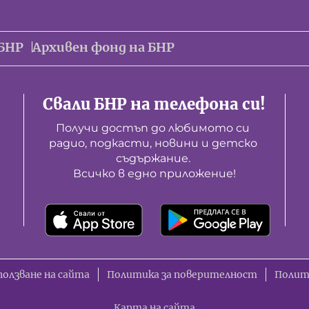
БНР
Архивен фонд на БНР
Свали БНР на телефона си!
Получи достъп до любимото си 
радио, подкасти, новини и детско 
съдържание. 

Всичко в едно приложение!
ползване на сайта
Политика за поверителност
Полит
Карта на сайта