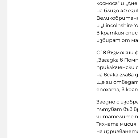
космоса“ и „Дн
на близо 40 ез
Великобритания
и „Lincolnshire
в краткия спис
избират от ма
С 18 възможни 
„Загадка в Пом
приключенски 
на всяка глава
ще ги отведат 
епохата, в коя
Заедно с изобр
пътуват във в
читателите тр
Тяхната мисия
на изригването