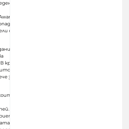
ведени
Award“
попада
ели се
дание
ва
В края
оито
че за
 които
пей.
ерието
ата е,