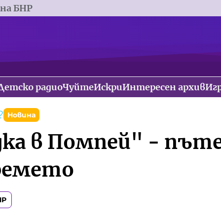
 на БНР
Детско радио
Чуйте
Искри
Интересен архив
Иг
?
Новина
дка в Помпей" - пъ
ремето
НР