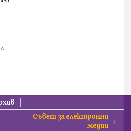
спеят
ВА
рхив
Съвет за електронни
медии