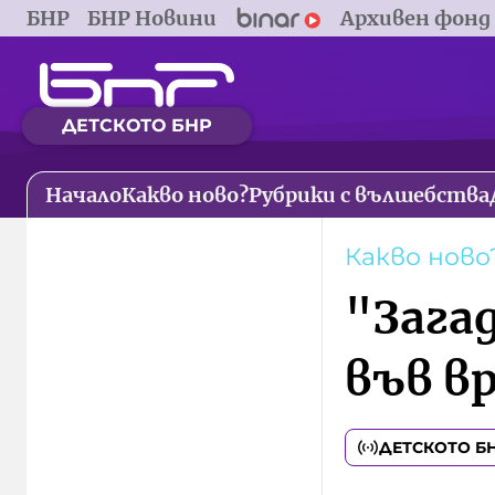
БНР
БНР Новини
Архивен фонд
ДЕТСКОТО БНР
Начало
Какво ново?
Рубрики с вълшебства
Какво ново
"Зага
във в
ДЕТСКОТО Б