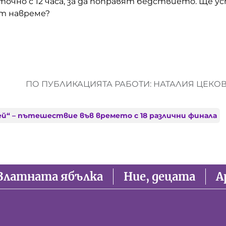
точно с 12 часа, за да поправят бедствието. Ще у
ят навреме?
ПО ПУБЛИКАЦИЯТА РАБОТИ: НАТАЛИЯ ЦЕКО
ей“ – пътешествие във времето с 18 различни финала
Златната ябълка
Ние, децата
А