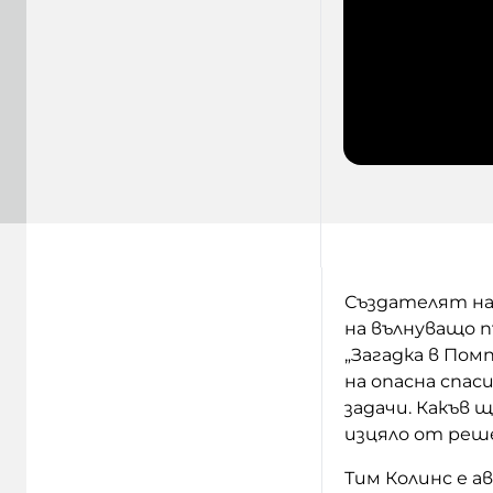
Създателят на
на вълнуващо 
„Загадка в Пом
на опасна спас
задачи. Какъв
изцяло от реш
Тим Колинс е а