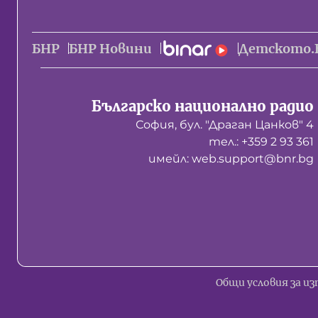
БНР
БНР Новини
Детското.
Българско национално радио
София, бул. "Драган Цанков" 4
тел.: +359 2 93 361
имейл: web.support@bnr.bg
Общи условия за из