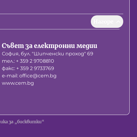
Нагоре
Съвет за електронни медии
София, бул. "Шипченски проход" 69
тел.: + 359 2 9708810
факс: + 359 2 9733769
е-mail: office@cem.bg
www.cem.bg
ика за „бисквитки“