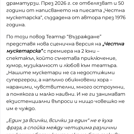
драматурзи. През 2026 г. се отбелязват и 50
Домашен любимец
години от написването на пиесата „Честна
мускетарска“, създадена от автора през 1976
Питаме Ви
година.
До ре ми
По този повод Театър “Възраждане”
представя нова сценична версия на
„Честна
мускетарска“
с премиера на 2 юни –
спектакъл, който съчетава приключение,
хумор, музикалност и любов към театъра.
„Нашите мускетари не са недостижими
супергерои, а напълно обикновени хора –
нараними, чувствителни, много остроумни,
а понякога и малко наивни. И не ги занимават
екзистенциални въпроси и нищо човешко не
им е чуждо.
„Един за всички, всички за един“ не е куха
фраза, а спойка между четирима различни