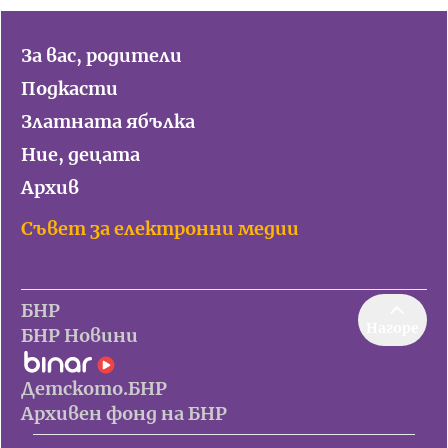
За вас, родители
Подкасти
Златната ябълка
Ние, децата
Архив
Съвет за електронни медии
БНР
Нагоре
БНР Новини
Детското.БНР
Архивен фонд на БНР