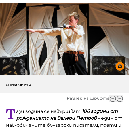
Игри
Фантазирай
Кои сме ние?
Приказки
История на изкуството
За вас, родители
Музикална кутийка
БНР
БНР Новини
От соул до рокендрол
Архивен фонд на БНР
Междучасие
Яйцето на света
СНИМКА:
БТА
Къщата
Размер на шрифта
Златната ябълка
Т
ази година се навършват
106 години от
Непознатите думи
рождението на Валери Петров
– един от
най-обичаните български писатели, поети и
Като Айнщайн