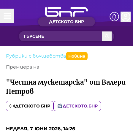
ДЕТСКОТО БНР
Начало
Какво ново?
Рубрики с вълшебства
Рубрики с вълшебства
Новина
Премиера на
Детско радио
"Честна мускетарска" от Валери
Чуйте
Петров
Новините на детски език
Искри
ДЕТСКОТО БНР
ДЕТСКОТО.БНР
Приказки
Интересен архив
Песнички
НЕДЕЛЯ, 7 ЮНИ 2026, 14:26
Нашите гости