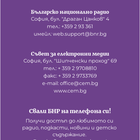
Българско национално радио
София, бул. "Драган Цанков" 4
тел.: +359 2 93 361
имейл: web.support@bnr.bg
Съвет за електронни медии
София, бул. "Шипченски проход" 69
тел.: + 359 2 9708810
факс: + 359 2 9733769
е-mail: office@cem.bg
www.cem.bg
Свали БНР на телефона си!
Получи достъп до любимото си 
радио, подкасти, новини и детско 
съдържание. 
