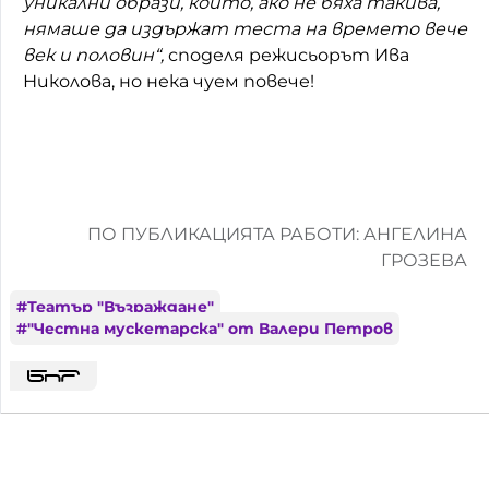
уникални образи, които, ако не бяха такива,
нямаше да издържат теста на времето вече
век и половин“,
споделя режисьорът Ива
Николова, но нека чуем повече!
ПО ПУБЛИКАЦИЯТА РАБОТИ: АНГЕЛИНА
ГРОЗЕВА
#
Театър "Възраждане"
#
"Честна мускетарска" от Валери Петров