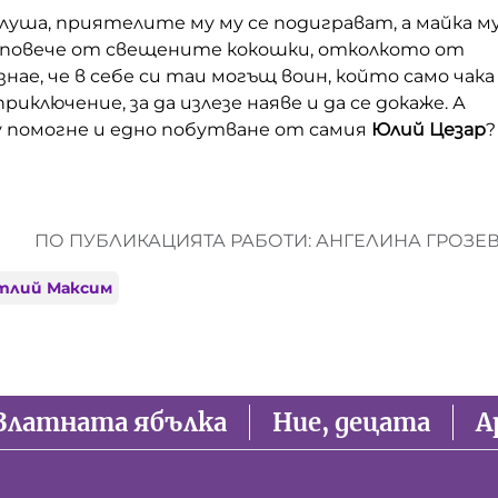
слуша, приятелите му му се подиграват, а майка м
 повече от свещените кокошки, отколкото от
знае, че в себе си таи могъщ воин, който само чака
иключение, за да излезе наяве и да се докаже. А
у помогне и едно побутване от самия
Юлий Цезар
?
ПО ПУБЛИКАЦИЯТА РАБОТИ: АНГЕЛИНА ГРОЗЕ
тлий Максим
Златната ябълка
Ние, децата
А