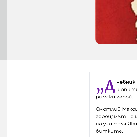
„Д
невник
и опит
римски герой.
Смотлий Макси
героизмът не 
на учителя Яки
битките.