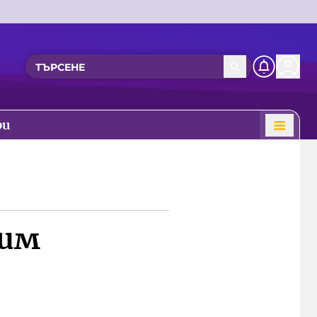
ри
сим