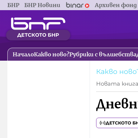
БНР
БНР Новини
Архивен фонд
ДЕТСКОТО БНР
Начало
Какво ново?
Рубрики с вълшебства
Какво ново
Новата книг
Дневн
ДЕТСКОТО Б