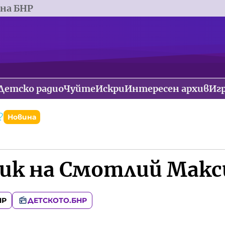
 на БНР
Детско радио
Чуйте
Искри
Интересен архив
Иг
?
Новина
а
ик на Смотлий Мак
НР
ДЕТСКОТО.БНР