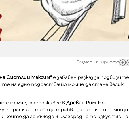
Размер на шрифта
 на Смотлий Максим“
е забавен разказ за подвизите
ите на едно подрастващо момче да стане велик
м е момче, което живее в
Древен Рим
. Но
му е присъщ и той ще трябва да потърси помощ
й, който да го въведе в благородното изкуство на