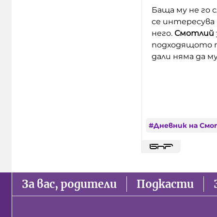
Баща му не го 
се интересува
него.
Смотлий
подходящото пр
дали няма да м
#
Дневник на Смо
За вас, родители
Подкасти