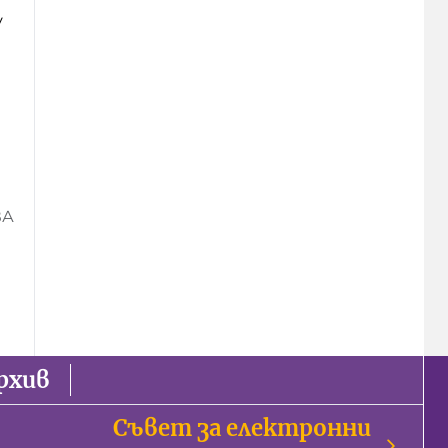
у
ВА
рхив
Съвет за електронни