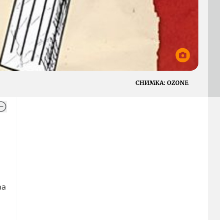
СНИМКА:
OZONE
та