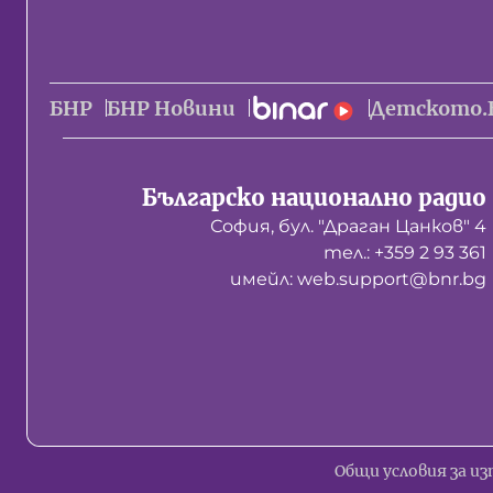
БНР
БНР Новини
Детското.
Българско национално радио
София, бул. "Драган Цанков" 4
тел.: +359 2 93 361
имейл: web.support@bnr.bg
Общи условия за из