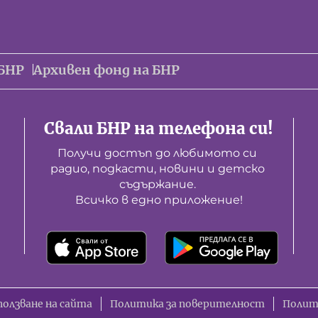
БНР
Архивен фонд на БНР
Свали БНР на телефона си!
Получи достъп до любимото си 
радио, подкасти, новини и детско 
съдържание. 

Всичко в едно приложение!
ползване на сайта
Политика за поверителност
Полит