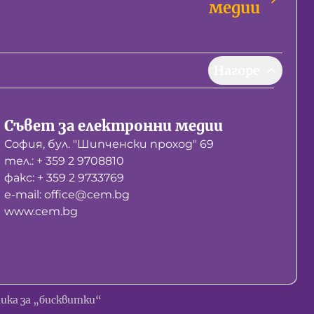
медии
Нагоре
Съвет за електронни медии
София, бул. "Шипченски проход" 69
тел.: + 359 2 9708810
факс: + 359 2 9733769
е-mail: office@cem.bg
www.cem.bg
ика за „бисквитки“