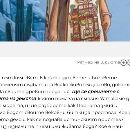
Размер на шрифта
 път към свят, в който духовете и боговете
роменят съдбата на всяко живо същество, докат
а своите древни предания.
Ще се срещнете с
ята на земята
, която помага на смелия Уатакаме д
 морета, и ще разберете как Перната змия и
о водят своите вековни битки за престола. Кое 
ото дело и как се познава истинският приятел?
 изчезналите пчели или живата вода? Кое е най-