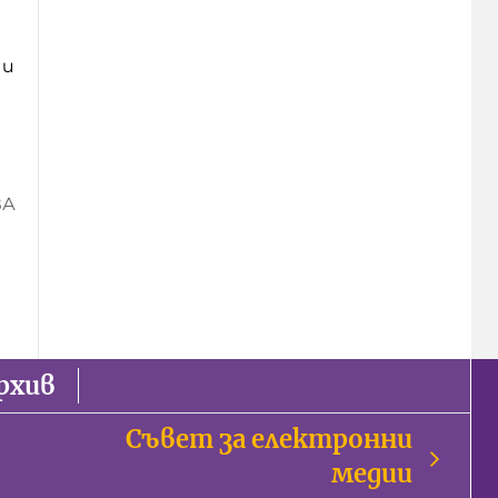
 и
ВА
рхив
Съвет за електронни
медии