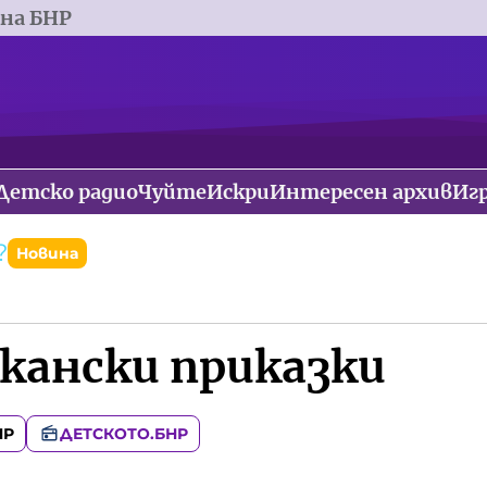
 на БНР
Детско радио
Чуйте
Искри
Интересен архив
Иг
?
Новина
а
кански приказки
НР
ДЕТСКОТО.БНР