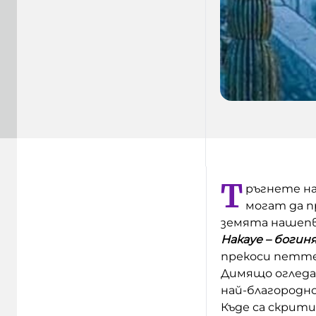
Т
ръгнете на
могат да п
земята нашепв
Накауе – богин
прекоси петте
Димящо огледал
най-благородн
Къде са скрити