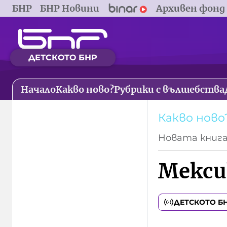
БНР
БНР Новини
Архивен фонд
ДЕТСКОТО БНР
Начало
Какво ново?
Рубрики с вълшебства
Какво ново
Новата книг
Мекси
ДЕТСКОТО Б