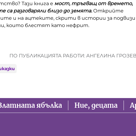
тство? Тази книга е
мост, тръгващ от времето,
е са разговаряли близо до земята.
Открийте
ите и на ацтеките, скрити в истории за подвизи
ии, които блестят като нефрит.
ПО ПУБЛИКАЦИЯТА РАБОТИ: АНГЕЛИНА ГРОЗЕ
иказки
Златната ябълка
Ние, децата
А