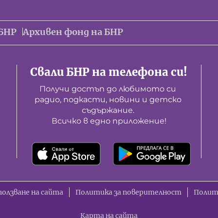
БНР
Архивен фонд на БНР
Свали БНР на телефона си!
Получи достъп до любимото си 
радио, подкасти, новини и детско 
съдържание. 

Всичко в едно приложение!
ползване на сайта
Политика за поверителност
Полит
Карта на сайта