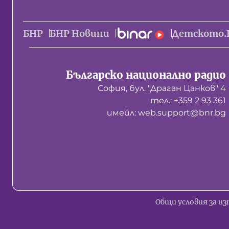
БНР
БНР Новини
Детското.
Българско национално радио
София, бул. "Драган Цанков" 4
тел.: +359 2 93 361
имейл: web.support@bnr.bg
Общи условия за из