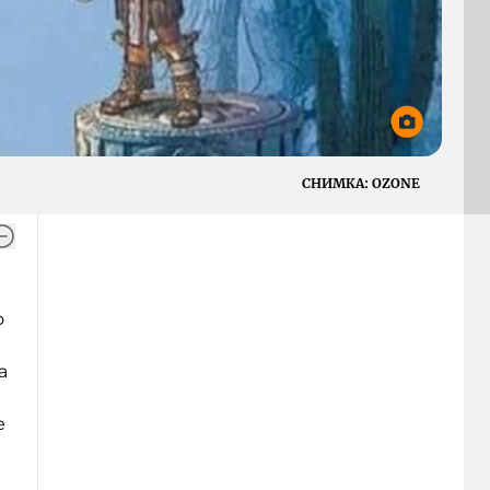
СНИМКА:
OZONE
о
а
е