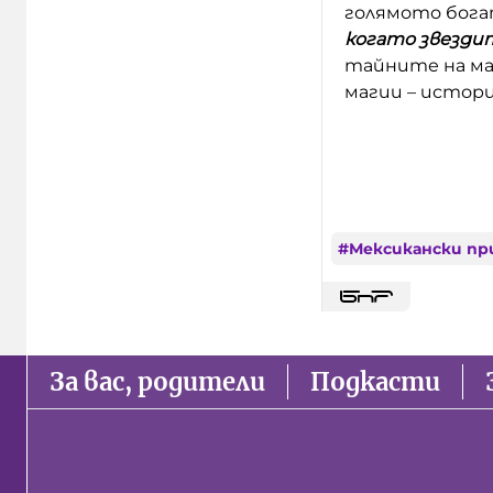
голямото бога
когато звездит
тайните на ма
магии – истор
#
Мексикански пр
За вас, родители
Подкасти