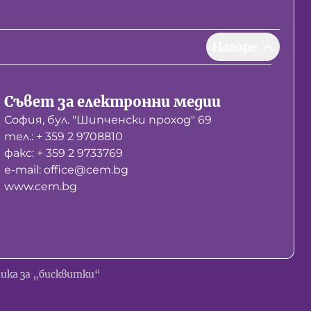
Нагоре
Съвет за електронни медии
София, бул. "Шипченски проход" 69
тел.: + 359 2 9708810
факс: + 359 2 9733769
е-mail: office@cem.bg
www.cem.bg
ика за „бисквитки“