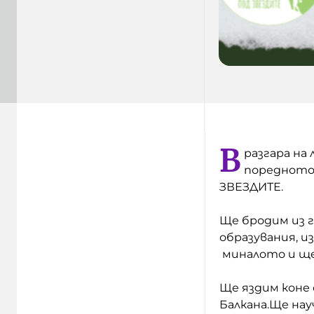
В
разгара на
поредното
ЗВЕЗДИТЕ.
Ще бродим из г
образувания, и
миналото и ще
Ще яздим коне
Балкана.Ще на