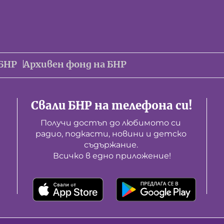
БНР
Архивен фонд на БНР
Свали БНР на телефона си!
Получи достъп до любимото си 
радио, подкасти, новини и детско 
съдържание. 

Всичко в едно приложение!