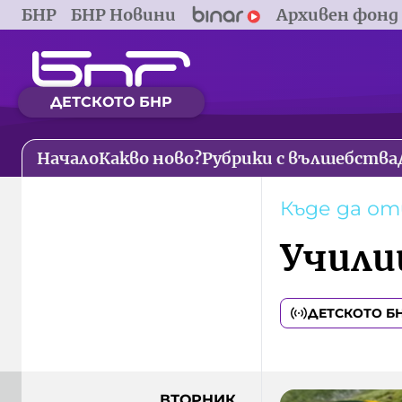
БНР
БНР Новини
Архивен фонд
ДЕТСКОТО БНР
Начало
Какво ново?
Рубрики с вълшебства
Къде да о
Учили
ДЕТСКОТО Б
ВТОРНИК