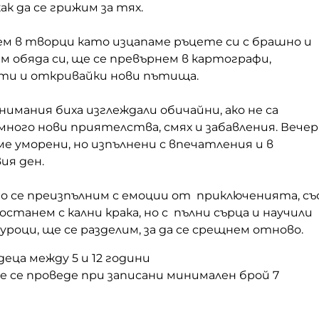
ак да се грижим за тях.
ем в творци като изцапаме ръцете си с брашно и
 обяда си, ще се превърнем в картографи,
ти и откривайки нови пътища.
нимания биха изглеждали обичайни, ако не са
много нови приятелства, смях и забавления. Вечер
е уморени, но изпълнени с впечатления и в
ия ден.
то се преизпълним с емоции от приключенията, съ
 останем с кални крака, но с пълни сърца и научили
уроци, ще се разделим, за да се срещнем отново.
деца между 5 и 12 години
 се проведе при записани минимален брой 7