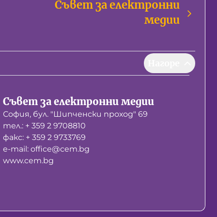
Съвет за електронни
медии
Нагоре
Съвет за електронни медии
София, бул. "Шипченски проход" 69
тел.: + 359 2 9708810
факс: + 359 2 9733769
е-mail: office@cem.bg
www.cem.bg