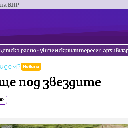
 на БНР
Детско радио
Чуйте
Искри
Интересен архив
Иг
тидем?
Новина
ще под звездите
НР