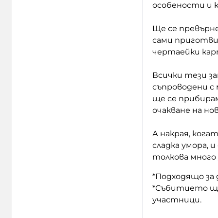
особености и к
Ще се превърн
сами приготвим
чертаейки кар
Всички тези за
съпроводени с 
ще се прибирам
очакване на нов
А накрая, кога
сладка умора, и
толкова много 
*Подходящо за 
*Събитието ще
участници.