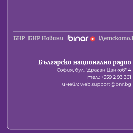
БНР
БНР Новини
Детското.
Българско национално радио
София, бул. "Драган Цанков" 4
тел.: +359 2 93 361
имейл: web.support@bnr.bg