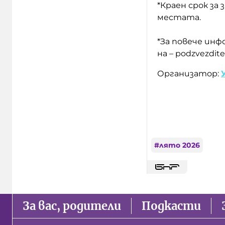
*Краен срок за 
местата.
*За повече инф
на – podzvezdit
Организатор:
#
лято 2026
За вас, родители
Подкасти