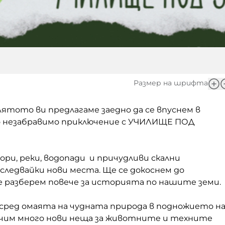
Размер на шрифта
 лятото ви предлагаме заедно да се впуснем в
 незабравимо приключение с УЧИЛИЩЕ ПОД
ори, реки, водопади и причудливи скални
зследвайки нови места. Ще се докоснем до
 разберем повече за историята по нашите земи.
 сред омаята на чудната природа в подножието н
учим много нови неща за животните и техните