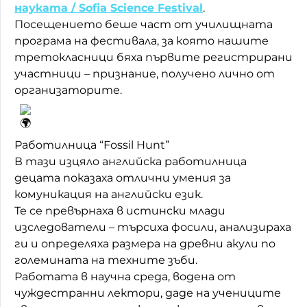
науката / Sofia Science Festival
.
Домашен любимец
Посещението беше част от училищната
програма на фестивала, за която нашите
Питаме Ви
третокласници бяха първите регистрирани
участници – признание, получено лично от
До ре ми
организаторите.
Работилница “Fossil Hunt”
В тази изцяло английска работилница
децата показаха отлични умения за
комуникация на английски език.
Те се превърнаха в истински млади
изследователи – търсиха фосили, анализираха
ги и определяха размера на древни акули по
големината на техните зъби.
Работата в научна среда, водена от
чуждестранни лектори, даде на учениците