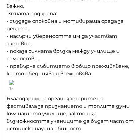
важно.
Тяхната подкрепа:
- създаде спокойна и мотивираща среда за
децата,
- насърчи увереността им да участват
активно,
- показа силната връзка между училище и
семейство,
- превърна събитието в общо преживяване,
което обединява и вдъхновява.
Благодарим на организаторите на
фестивала за признанието и топлите думи
към нашето училище, както и за
възможността учениците да бъдат част от
истинска научна общност.