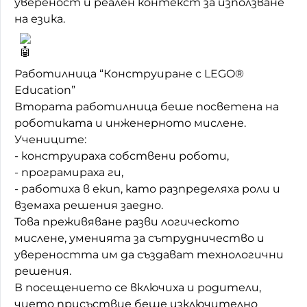
увереност и реален контекст за използване
на езика.
Работилница “Конструиране с LEGO®
Education”
Втората работилница беше посветена на
роботиката и инженерното мислене.
Учениците:
- конструираха собствени роботи,
- програмираха ги,
- работиха в екип, като разпределяха роли и
вземаха решения заедно.
Това преживяване разви логическото
мислене, уменията за сътрудничество и
увереността им да създават технологични
решения.
В посещението се включиха и родители,
чието присъствие беше изключително