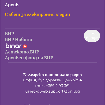
Архив
Съвет за електронни медии
БНР
Нагоре
БНР Новини
Детското.БНР
Архивен фонд на БНР
Българско национално радио
София, бул. "Драган Цанков" 4
тел.: +359 2 93 361
имейл: web.support@bnr.bg