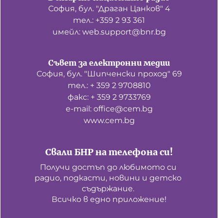
София, бул. "Драган Цанков" 4
тел.: +359 2 93 361
имейл: web.support@bnr.bg
Съвет за електронни медии
София, бул. "Шипченски проход" 69
тел.: + 359 2 9708810
факс: + 359 2 9733769
е-mail: office@cem.bg
www.cem.bg
Свали БНР на телефона си!
Получи достъп до любимото си 
радио, подкасти, новини и детско 
съдържание. 

Всичко в едно приложение!