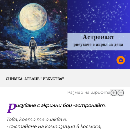
Игри
Фантазирай
Кои сме ние?
Приказки
История на изкуството
За вас, родители
Музикална кутийка
БНР
БНР Новини
От соул до рокендрол
Архивен фонд на БНР
Междучасие
СНИМКА:
АТЕЛИЕ "ИЗКУСТВА"
Яйцето на света
Къщата
Размер на шрифта
Р
Златната ябълка
исуване с акрилни бои -астронавт.
Непознатите думи
Това, което те очаква е:
- съставяне на композиция в космоса,
Като Айнщайн