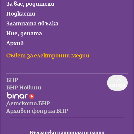
За вас, родители
Подкасти
Златната ябълка
Ние, децата
Архив
Съвет за електронни медии
БНР
Нагоре
БНР Новини
Детското.БНР
Архивен фонд на БНР
Българско национално радио