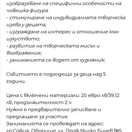
изобразяване на специфични особености на
Домашен любимец
човешка фигура
- стимулиране на индувидуалната творческа
Питаме Ви
изява у децата;
- изграждане на интерес и отношение към
До ре ми
изкуството;
- развитие на творческата мисъл и
въображение;
- заниманията се водят от художник;
Събитието е подходящо за деца над 5
години.
Цена с включени материали: 20 евро лв/39.12
лв, продължителност 2 ч
Нужно е предварително записване и
предлащане за участие.
Заниманията се провеждат на адрес:
гр.София, Оборище, ул. Проф.Милко Бичев №5,