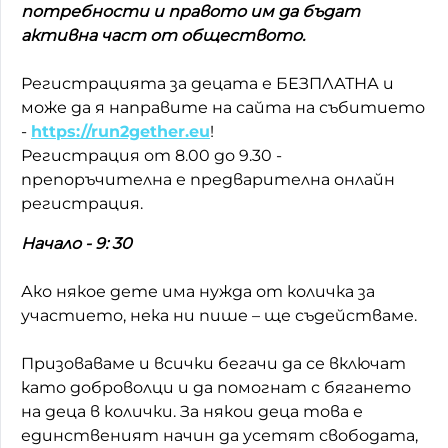
потребности и правото им да бъдат
Домашен любимец
активна част от обществото.
Питаме Ви
Регистрацията за децата е БЕЗПЛАТНА и
може да я направите на сайта на събитието
До ре ми
-
https://run2gether.eu
!
Регистрация от 8.00 до 9.30 -
препоръчителна е предварителна онлайн
регистрация.
Начало - 9: 30
Ако някое дете има нужда от количка за
участието, нека ни пише – ще съдействаме.
Призоваваме и всички бегачи да се включат
като доброволци и да помогнат с бягането
на деца в колички. За някои деца това е
единственият начин да усетят свободата,