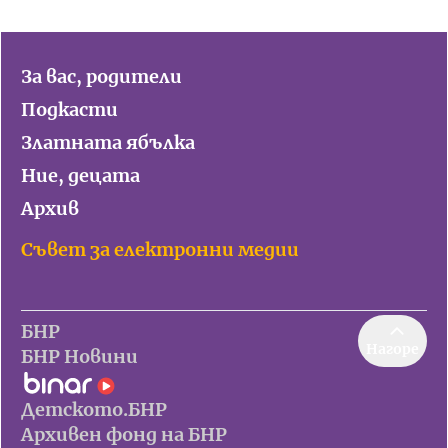
За вас, родители
Подкасти
Златната ябълка
Ние, децата
Архив
Съвет за електронни медии
БНР
Нагоре
БНР Новини
Детското.БНР
Архивен фонд на БНР