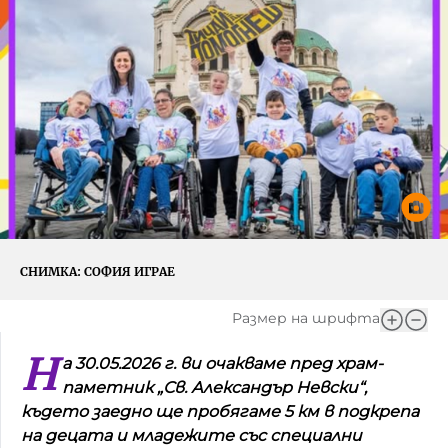
Игри
Фантазирай
Кои сме ние?
Приказки
История на изкуството
За вас, родители
Музикална кутийка
БНР
БНР Новини
От соул до рокендрол
Архивен фонд на БНР
Междучасие
СНИМКА:
СОФИЯ ИГРАЕ
Яйцето на света
Къщата
Размер на шрифта
Н
Златната ябълка
а 30.05.2026 г. ви очакваме пред храм-
паметник „Св. Александър Невски“,
Непознатите думи
където заедно ще пробягаме 5 км в подкрепа
на децата и младежите със специални
Като Айнщайн