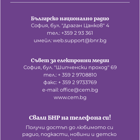
Българско национално радио
София, бул. "Драган Цанков" 4
тел.: +359 2 93 361
имейл: web.support@bnr.bg
Съвет за електронни медии
София, бул. "Шипченски проход" 69
тел.: + 359 2 9708810
факс: + 359 2 9733769
е-mail: office@cem.bg
www.cem.bg
Свали БНР на телефона си!
Получи достъп до любимото си 
радио, подкасти, новини и детско 