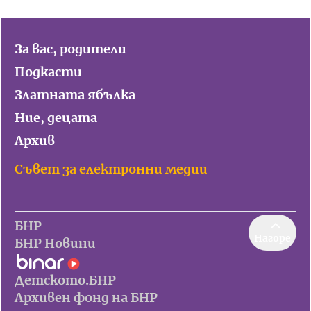
За вас, родители
Подкасти
Златната ябълка
Ние, децата
Архив
Съвет за електронни медии
БНР
Нагоре
БНР Новини
Детското.БНР
Архивен фонд на БНР