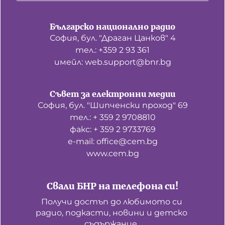
Българско национално радио
София, бул. "Драган Цанков" 4
тел.: +359 2 93 361
имейл: web.support@bnr.bg
Съвет за електронни медии
София, бул. "Шипченски проход" 69
тел.: + 359 2 9708810
факс: + 359 2 9733769
е-mail: office@cem.bg
www.cem.bg
Свали БНР на телефона си!
Получи достъп до любимото си 
радио, подкасти, новини и детско 
съдържание. 
