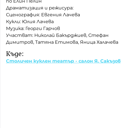
по Елин Пелин
Драматизация и режисура:
Сценография: Евгения Лачева
Кукли: Юлия Лачева
Музика: Георги Гарчов
Участват: Николай Бакърджиев, Стефан
Димитров, Татяна Етимова, Яница Халачева
Къде:
Столичен куклен театър - салон Я. Сакъзов