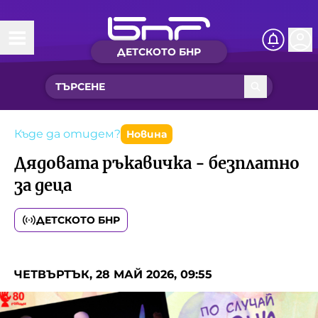
ДЕТСКОТО БНР
Начало
Какво ново?
Рубрики с вълшебства
Къде да отидем?
Новина
Дядовата ръкавичка - безплатно
Детско радио
за деца
Чуйте
ДЕТСКОТО БНР
Новините на детски език
Искри
Приказки
ЧЕТВЪРТЪК, 28 МАЙ 2026, 09:55
Интересен архив
Песнички
Нашите гости