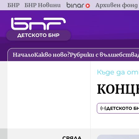
БНР
БНР Новини
Архивен фонд
ДЕТСКОТО БНР
Начало
Какво ново?
Рубрики с вълшебства
Къде да о
КОНЦ
ДЕТСКОТО Б
СРЯДА