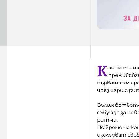
К
аним те на
преживяван
първата им сре
чрез игри с ри
Вълшебството 
събужда за нов
ритми.
По време на к
изследват своб