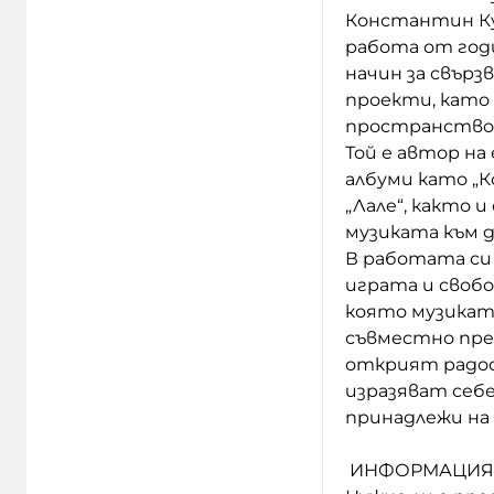
Константин К
работа от годи
начин за свърз
проекти, като 
пространство з
Той е автор н
албуми като „Ко
„Лале“, както 
музиката към 
В работата си
играта и свобод
която музиката
съвместно преж
открият радос
изразяват себе
принадлежи на 
ИНФОРМАЦИЯ з