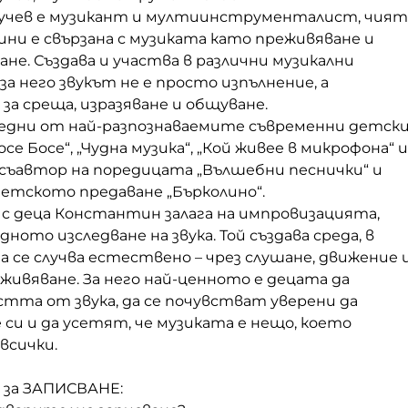
учев е музикант и мултиинструменталист, чият
ни е свързана с музиката като преживяване и
ване. Създава и участва в различни музикални
за него звукът не е просто изпълнение, а
а среща, изразяване и общуване.
а едни от най-разпознаваемите съвременни детск
се Босе“, „Чудна музика“, „Кой живее в микрофона“ и
и съавтор на поредицата „Вълшебни песнички“ и
детското предаване „Бърколино“.
 с деца Константин залага на импровизацията,
ното изследване на звука. Той създава среда, в
 се случва естествено – чрез слушане, движение 
ивяване. За него най-ценното е децата да
тта от звука, да се почувстват уверени да
 си и да усетят, че музиката е нещо, което
всички.
а ЗАПИСВАНЕ: