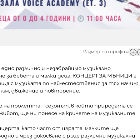
Размер на шрифта
 едно различно и незабравимо музикално
е за бебета и малки деца. КОНЦЕРТ ЗА МЪНИЦИ е
ща с музиката по най-естествения за тях начин:
тъм, движение и повторение.
на пролетта – сезонът, в който природата се
 живот, ще ни понесе на крилете на музикалните
онцерта, като част от играта, малките ще
одно и чрез докосване с ръце различни музикални