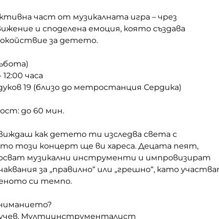
ктивна част от музикалната игра – чрез
ижение и споделена емоция, която създава
покойствие за детето.
събота)
 12:00 часа
дуков 19 (близо до метростанция Сердика)
ст: до 60 мин.
 виждаш как детето ти изследва света с
то този концерт ще ви хареса. Децата пеят,
косват музикални инструменти и импровизират
очаквания за „правилно“ или „грешно“, като участв
еното си темпо.
аниманието?
учев, Мултиинструменталист