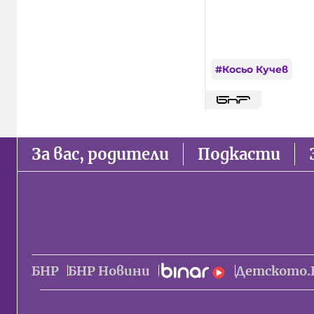
#
Косьо Кучев
За вас, родители
Подкасти
БНР
БНР Новини
Детското.