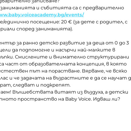
едварително записване?
ce заниманията и събитията са с предварително
ww.baby.voiceacademy.bg/events/
ие/единично посещение: 20 € (за дете с родител, с
риали според заниманията).
център за ранно детско развитие за деца от 0 до 3
цели да подпомогне и насърчи най-малките в
ъпки. Смислените и внимателно структурирани
са част от образователната концепция, в която
естествен път на порастване. Вярваме, че всяко
глас и че задачата на възрастните е да се научат 
ират, следват и подкрепят.
знаем! Вълшебствата витаят из въздуха, а детски
ютното пространство на Baby Voice. Идваш ли?