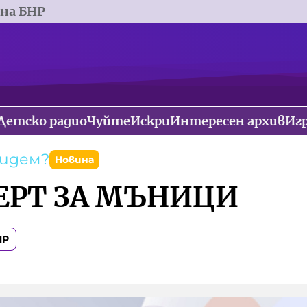
 на БНР
Детско радио
Чуйте
Искри
Интересен архив
Иг
тидем?
Новина
ЕРТ ЗА МЪНИЦИ
НР