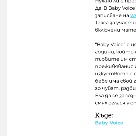
Нужно ли е пр
Да. В Baby Voi
записване на
w
Такса за участ
включени мате
“Baby Voice” е 
години, който 
първите им ст
преживявания 
изкуството е 
бебе има свой 
го чуват, разб
Ела да се запо
смях оглася у
Къде:
Baby Voice