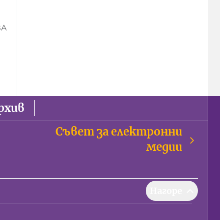
ВА
рхив
Съвет за електронни
медии
Нагоре