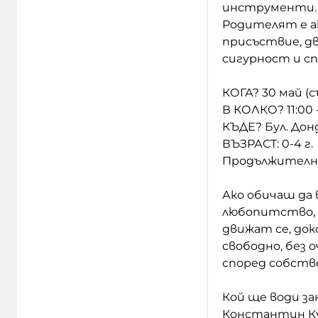
инструменти.
Родителят е а
присъствие, дв
сигурност и с
КОГА? 30 май (
В КОЛКО? 11:00 -
КЪДЕ? Бул. Дон
ВЪЗРАСТ: 0-4 г.
Продължително
Ако обичаш да
любопитство, 
движат се, до
свободно, без 
според собств
Кой ще води з
Константин К