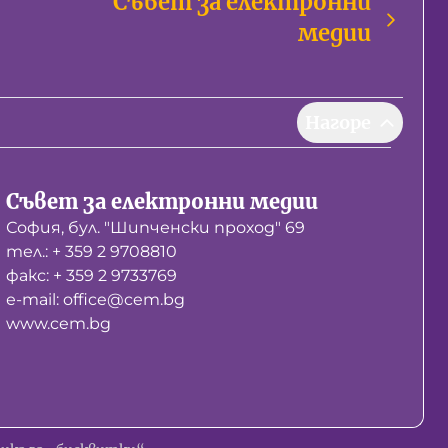
Съвет за електронни
медии
Нагоре
Съвет за електронни медии
София, бул. "Шипченски проход" 69
тел.: + 359 2 9708810
факс: + 359 2 9733769
е-mail: office@cem.bg
www.cem.bg