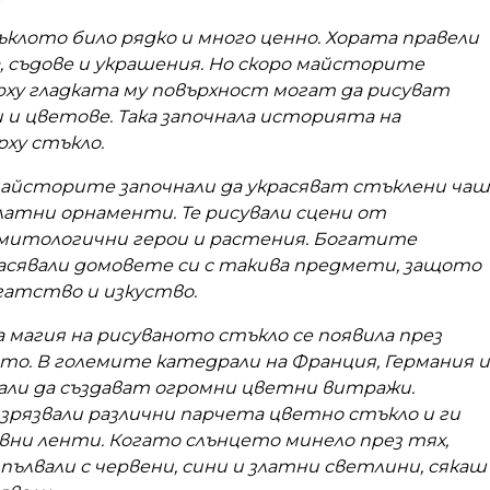
клото било рядко и много ценно. Хората правели
, съдове и украшения. Но скоро майсторите
рху гладката му повърхност могат да рисуват
 и цветове. Така започнала историята на
ху стъкло.
майсторите започнали да украсяват стъклени ча
 златни орнаменти. Те рисували сцени от
митологични герои и растения. Богатите
асявали домовете си с такива предмети, защото
огатство и изкуство.
магия на рисуваното стъкло се появила през
то. В големите катедрали на Франция, Германия и
али да създават огромни цветни витражи.
рязвали различни парчета цветно стъкло и ги
овни ленти. Когато слънцето минело през тях,
пълвали с червени, сини и златни светлини, сякаш