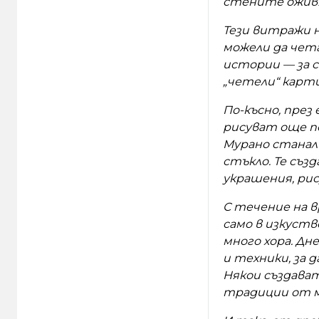
стените оживя
Тези витражи н
можели да чет
истории — за с
„четели“ карт
По-късно, през
рисуват още п
Мурано станал
стъкло. Те съз
украшения, ри
С течение на в
само в изкуств
много хора. Дн
и техники, за 
Някои създава
традиции от 