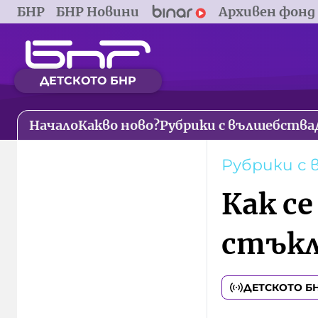
БНР
БНР Новини
Архивен фонд
ДЕТСКОТО БНР
Начало
Какво ново?
Рубрики с вълшебства
Рубрики с
Как се
стъкл
ДЕТСКОТО Б