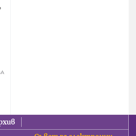
о
ВА
рхив