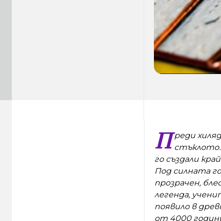
П
реди хиля
стъклото.
го създали край
Под силната го
прозрачен, бл
легенда, учени
появило в дре
от 4000 годин