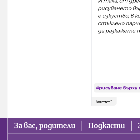
И така, от др
рисуването вър
е изкуство, в 
стъклено парче
да разкажете т
#
рисуване върху
За вас, родители
Подкасти