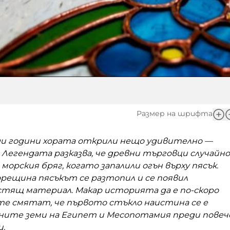
Размер на шрифта
ди години хората открили нещо удивително —
 Легендата разказва, че древни търговци случайно
 морския бряг, когато запалили огън върху пясък.
рещина пясъкът се разтопил и се появил
естящ материал. Макар историята да е по-скоро
те смятат, че първото стъкло наистина се е
вните земи на Египет и Месопотамия преди повеч
и.