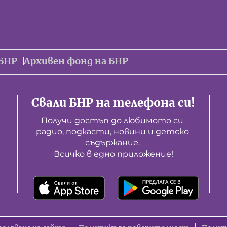
БНР
Архивен фонд на БНР
Свали БНР на телефона си!
Получи достъп до любимото си 
радио, подкасти, новини и детско 
съдържание. 

Всичко в едно приложение!