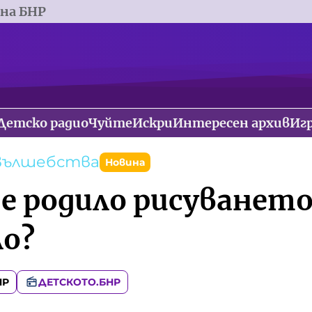
 на БНР
Детско радио
Чуйте
Искри
Интересен архив
Иг
 вълшебства
Новина
 е родило рисуванет
о?
НР
ДЕТСКОТО.БНР