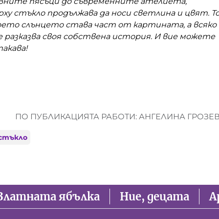
евните пясъци до съвременните ателиета,
ху стъкло продължава да носи светлина и цвят. Т
което слънцето става част от картината, а всяко
 разказва своя собствена история. И вие можете
акава!
ПО ПУБЛИКАЦИЯТА РАБОТИ: АНГЕЛИНА ГРОЗЕ
 стъкло
Златната ябълка
Ние, децата
А