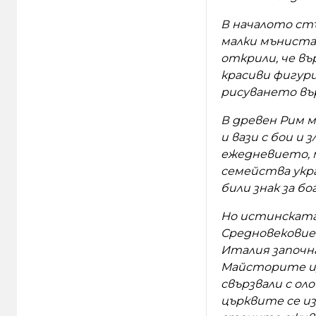
В началото стъ
малки мъниста
открили, че въ
красиви фигури
рисуването вър
В древен Рим 
и вази с бои и
ежедневието, 
семейства укр
били знак за б
Но истинската 
Средновековие
Италия започн
Майсторите из
свързвали с ол
църквите се из