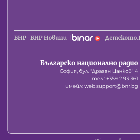
БНР
БНР Новини
Детското.
Българско национално радио
София, бул. "Драган Цанков" 4
тел.: +359 2 93 361
имейл: web.support@bnr.bg