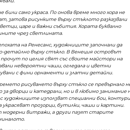
вали.
е били само украса. По онова време много хора не
ат, затова рисунките върху стъклото разказвали
ветци, царе и важни събития. Хората буквално
ините чрез светлината.
 епохата на Ренесанс, художниците започнали да
о-детайлно върху стъкло. В Венеция островът
 прочут по целия свят със своите майстори на
давали невероятни чаши, огледала и цветни
сувани с фини орнаменти и златни детайли.
ремето рисуването върху стъкло се превърнало н
о за дворци и катедрали, но и в любимо занимание 
ес художниците използват специални бои, контур
да украсяват прозорци, бутилки, чаши и картини.
т модерни витражи, а други пазят старите
миналото.