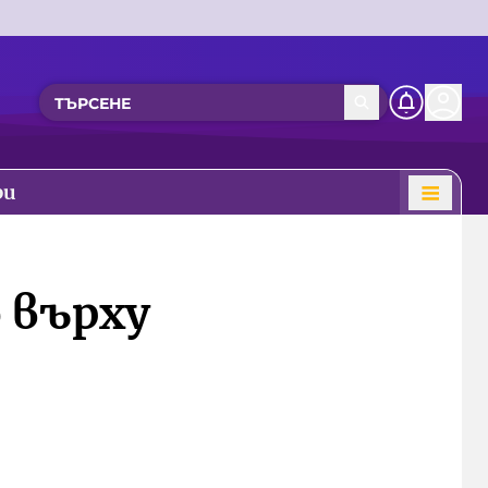
ри
о върху