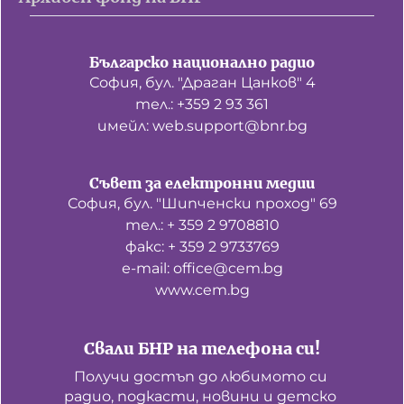
Българско национално радио
София, бул. "Драган Цанков" 4
тел.: +359 2 93 361
имейл: web.support@bnr.bg
Съвет за електронни медии
София, бул. "Шипченски проход" 69
тел.: + 359 2 9708810
факс: + 359 2 9733769
е-mail: office@cem.bg
www.cem.bg
Свали БНР на телефона си!
Получи достъп до любимото си 
радио, подкасти, новини и детско 