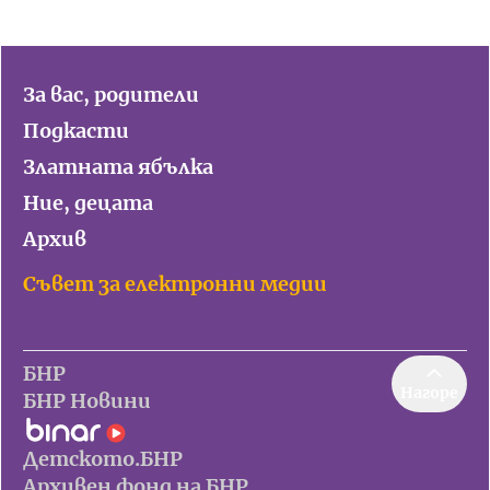
За вас, родители
Подкасти
Златната ябълка
Ние, децата
Архив
Съвет за електронни медии
БНР
Нагоре
БНР Новини
Детското.БНР
Архивен фонд на БНР