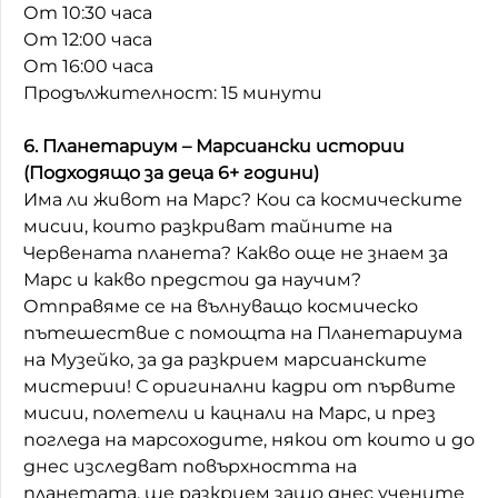
От 10:30 часа
От 12:00 часа
От 16:00 часа
Продължителност: 15 минути
6. Планетариум – Марсиански истории
(Подходящо за деца 6+ години)
Има ли живот на Марс? Кои са космическите
мисии, които разкриват тайните на
Червената планета? Какво още не знаем за
Марс и какво предстои да научим?
Отправяме се на вълнуващо космическо
пътешествие с помощта на Планетариума
на Музейко, за да разкрием марсианските
мистерии! С оригинални кадри от първите
мисии, полетели и кацнали на Марс, и през
погледа на марсоходите, някои от които и до
днес изследват повърхността на
планетата, ще разкрием защо днес учените