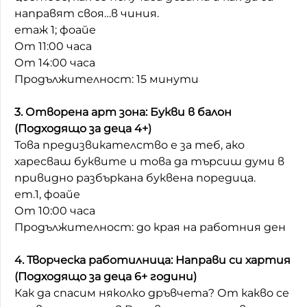
направят своя…в чиния.
етаж 1; фоайе
От 11:00 часа
От 14:00 часа
Продължителност: 15 минути
3. Отворена арт зона: Букви в балон
(Подходящо за деца 4+)
Това предизвикателство е за теб, ако
харесваш буквите и това да търсиш думи в
привидно разбъркана буквена поредица.
ет.1, фоайе
От 10:00 часа
Продължителност: до края на работния ден
4. Творческа работилница: Направи си хартия
(Подходящо за деца 6+ години)
Как да спасим няколко дръвчета? От какво се