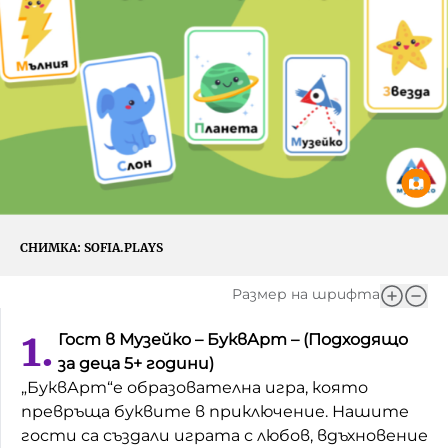
Игри
Фантазирай
Кои сме ние?
Приказки
История на изкуството
За вас, родители
Музикална кутийка
БНР
БНР Новини
От соул до рокендрол
Архивен фонд на БНР
Междучасие
СНИМКА:
SOFIA.PLAYS
Яйцето на света
Размер на шрифта
Къщата
1.
Гост в Музейко – БуквАрт – (Подходящо
Златната ябълка
за деца 5+ години)
„БуквАрт“е образователна игра, която
Непознатите думи
превръща буквите в приключение. Нашите
гости са създали играта с любов, вдъхновение
Като Айнщайн