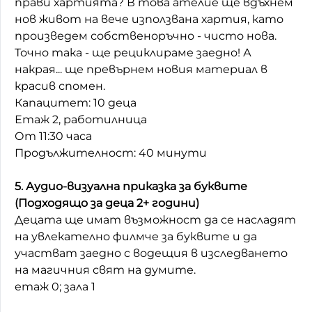
прави хартията? В това ателие ще вдъхнем
нов живот на вече използвана хартия, като
произведем собственоръчно - чисто нова.
Точно така - ще рециклираме заедно! А
накрая... ще превърнем новия материал в
красив спомен.
Капацитет: 10 деца
Етаж 2, работилница
От 11:30 часа
Продължителност: 40 минути
5. Аудио-визуална приказка за буквите
(Подходящо за деца 2+ години)
Децата ще имат възможност да се насладят
на увлекателно филмче за буквите и да
участват заедно с водещия в изследването
на магичния свят на думите.
етаж 0; зала 1