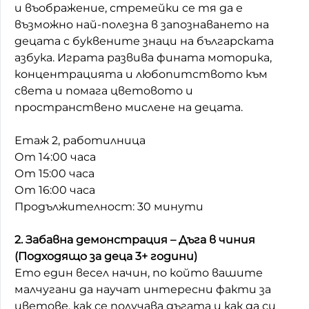
и въображение, стремейки се тя да е
Домашен любимец
възможно най-полезна в запознаването на
децата с буквените знаци на българската
Питаме Ви
азбука. Играта развива фината моторика,
концентрацията и любопитството към
До ре ми
света и помага цветовото и
пространствено мислене на децата.
Етаж 2, работилница
От 14:00 часа
От 15:00 часа
От 16:00 часа
Продължителност: 30 минути
2. Забавна демонстрация – Дъга в чиния
(Подходящо за деца 3+ години)
Ето един весел начин, по който вашите
малчугани да научат интересни факти за
цветове, как се получава дъгата и как да си