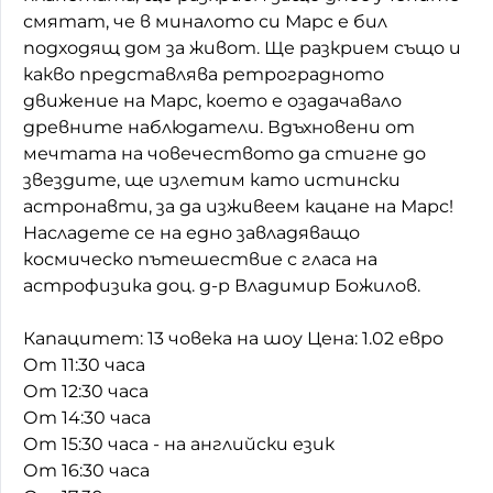
смятат, че в миналото си Марс е бил
подходящ дом за живот. Ще разкрием също и
какво представлява ретроградното
движение на Марс, което е озадачавало
древните наблюдатели. Вдъхновени от
мечтата на човечеството да стигне до
звездите, ще излетим като истински
астронавти, за да изживеем кацане на Марс!
Насладете се на едно завладяващо
космическо пътешествие с гласа на
астрофизика доц. д-р Владимир Божилов.
Капацитет: 13 човека на шоу Цена: 1.02 евро
От 11:30 часа
От 12:30 часа
От 14:30 часа
От 15:30 часа - на английски език
От 16:30 часа