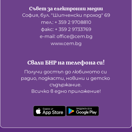
Съвет за електронни медии
София, бул. "Шипченски проход" 69
тел.: + 359 2 9708810
факс: + 359 2 9733769
е-mail: office@cem.bg
www.cem.bg
Свали БНР на телефона си!
Получи достъп до любимото си 
радио, подкасти, новини и детско 
съдържание. 

Всичко в едно приложение!