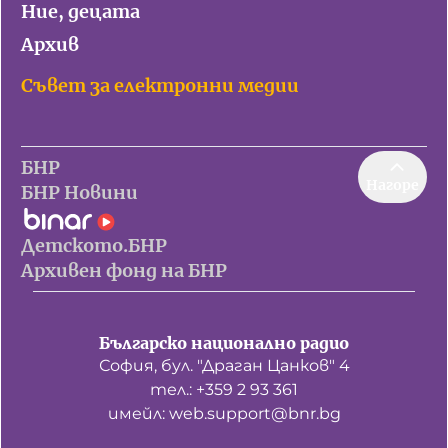
Ние, децата
Архив
Съвет за електронни медии
БНР
Нагоре
БНР Новини
Детското.БНР
Архивен фонд на БНР
Българско национално радио
София, бул. "Драган Цанков" 4
тел.: +359 2 93 361
имейл: web.support@bnr.bg