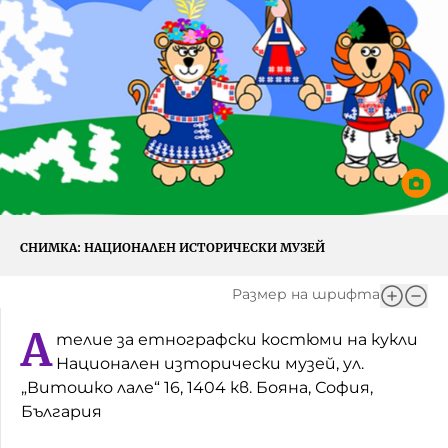
Игри
Фантазирай
Кои сме ние?
Приказки
История на изкуството
За вас, родители
Музикална кутийка
БНР
БНР Новини
От соул до рокендрол
Архивен фонд на БНР
Междучасие
СНИМКА:
НАЦИОНАЛЕН ИСТОРИЧЕСКИ МУЗЕЙ
Яйцето на света
Размер на шрифта
Къщата
А
телие за етнографски костюми на кукли
Златната ябълка
Национален изторически музей, ул.
„Витошко лале“ 16, 1404 кв. Бояна, София,
Непознатите думи
България
Като Айнщайн