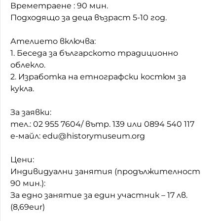
Времетраене : 90 мин.
Домашен любимец
Подходящо за деца възраст 5-10 год.
Питаме Ви
Ателието включва:
1. Беседа за българското традиционно
До ре ми
облекло.
2. Изработка на етнографски костюм за
кукла.
За заявки:
тел.: 02 955 7604/ вътр. 139 или 0894 540 117
е-майл: edu@historymuseum.org
Цени:
Индивидуални занятия (продължителност
90 мин.):
За едно занятие за един участник – 17 лв.
(8,69eur)