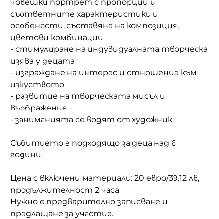
човешки портрет с пропорции и
съответните характеристики и
Домашен любимец
особености, съставяне на композиция,
Питаме Ви
цветови комбинации
- стимулиране на индувидуалната творческа
До ре ми
изява у децата
- изграждане на интерес и отношение към
изкуството
- развитие на творческата мисъл и
въображение
- заниманията се водят от художник
Събитието е подходящо за деца над 6
години.
Цена с включени материали: 20 евро/39.12 лв,
продължителност 2 часа
Нужно е предварително записване и
предлащане за участие.