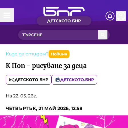
ДЕТСКОТО БНР
Начало
Какво ново?
Рубрики с вълшебства
Къде да отидем?
Новина
К Поп - рисуване за деца
Детско радио
ДЕТСКОТО БНР
ДЕТСКОТО.БНР
Чуйте
Новините на детски език
На 22. 05. 26г.
Искри
Приказки
ЧЕТВЪРТЪК, 21 МАЙ 2026, 12:58
Интересен архив
Песнички
Нашите гости