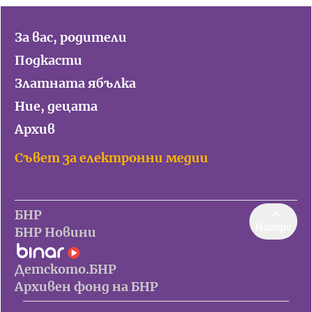
За вас, родители
Подкасти
Златната ябълка
Ние, децата
Архив
Съвет за електронни медии
БНР
Нагоре
БНР Новини
Детското.БНР
Архивен фонд на БНР