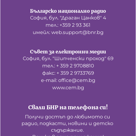
Българско национално радио
София, бул. "Драган Цанков" 4
тел.: +359 2 93 361
имейл: web.support@bnr.bg
Съвет за електронни медии
София, бул. "Шипченски проход" 69
тел.: + 359 2 9708810
факс: + 359 2 9733769
е-mail: office@cem.bg
www.cem.bg
Свали БНР на телефона си!
Получи достъп до любимото си 
радио, подкасти, новини и детско 
съдържание. 
