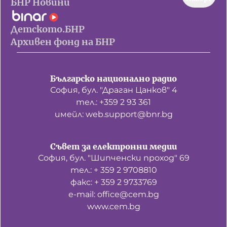
БНР Новини
Детското.БНР
Архивен фонд на БНР
Българско национално радио
София, бул. "Драган Цанков" 4
тел.: +359 2 93 361
имейл: web.support@bnr.bg
Съвет за електронни медии
София, бул. "Шипченски проход" 69
тел.: + 359 2 9708810
факс: + 359 2 9733769
е-mail: office@cem.bg
www.cem.bg