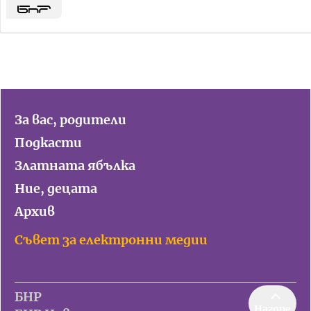
За вас, родители
Подкасти
Златната ябълка
Ние, децата
Архив
Съвет за електронни медии
БНР
Нагоре