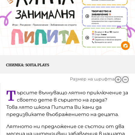
Игри
Фантазирай
Кои сме ние?
Приказки
История на изкуството
За вас, родители
Музикална кутийка
БНР
БНР Новини
От соул до рокендрол
Архивен фонд на БНР
СНИМКА:
SOFIA.PLAYS
Междучасие
Размер на шрифта
Яйцето на света
Т
ърсите вълнуващо лятно приключение за
Къщата
своето дете в сърцето на града?
Това лято школа Пипита Ви кани да
Златната ябълка
предизвикате въображението на децата.
Непознатите думи
Лятното ни предложение се състои от два
Като Айнщайн
месеца на интензивни забавления в нашата