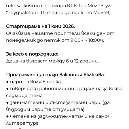
школа, която се намира в кв. Гео Милев, ул.
Домашен любимец
“Трудолюбие” 11 (точно до парк Гео Милев).
Питаме Ви
Стартираме на 1 юни 2026.
До ре ми
Очакваме нашите приятели всеки ден от
понеделник до петък от 9:00ч. - 18:00ч.
За кого е подходящо:
Деца на възраст между 6 и 12 години.
Програмата за тази ваканция включва:
● игри на воля в парка,
● творчески работилници с различна за всяка
седмица тема.
● занимателни и състезателни игри, (да
възродим игрите от улицата).
● четене на задължителната/ и не само/
литература