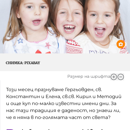
Игри
Фантазирай
Кои сме ние?
Приказки
История на изкуството
За вас, родители
Музикална кутийка
БНР
БНР Новини
От соул до рокендрол
Архивен фонд на БНР
СНИМКА:
PIXABAY
Междучасие
Размер на шрифта
Яйцето на света
Този месец празнуваме Гергьовден, св.
Къщата
Константин и Елена, св.св. Кирил и Методий
и още куп по-малко известни имени дни. За
Златната ябълка
нас тази традиция е даденост, но знаеш ли,
Непознатите думи
че я няма в по-голямата част от света?
Като Айнщайн