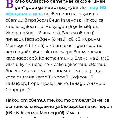
В
сяко българско дете знае какво е "имен
ден" дори да не го празнува
. Има
над 163
Домашен любимец
официални дни,
посветени на различни
Питаме Ви
светци в православния календар. Някои са
много известни: Никулден (6 декември),
До ре ми
Йордановден (6 януари), Васильовден (1
януари), Гергьовден (6 май), св. св. Кирил и
Методий (11 май) и моят имен ден (който
често забравям, ако не следя внимателно
календара): св. Константин и Елена, на 21 май.
Има и куп много по-малко известни светци.
Знаеше ли, че има специални имени дни за
хора с имена като Тимофей, Софроний,
Никифор, Гюро, Цоло, Панчо, Генади, Анани и
Спиридон?
Някои от светците, които отбелязваме, са
истински специални за българската история
(св. св. Кирил и Методий!). Има и