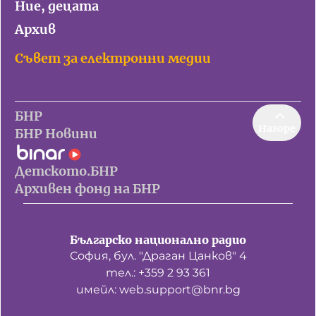
Ние, децата
Архив
Съвет за електронни медии
БНР
Нагоре
БНР Новини
Детското.БНР
Архивен фонд на БНР
Българско национално радио
София, бул. "Драган Цанков" 4
тел.: +359 2 93 361
имейл: web.support@bnr.bg