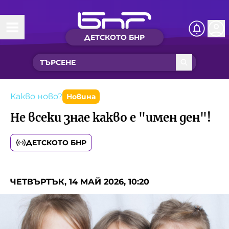
ДЕТСКОТО БНР
Начало
Какво ново?
Рубрики с вълшебства
Какво ново?
Новина
Не всеки знае какво е "имен ден"!
Детско радио
ДЕТСКОТО БНР
Чуйте
Новините на детски език
Искри
ЧЕТВЪРТЪК, 14 МАЙ 2026, 10:20
Приказки
Интересен архив
Песнички
Нашите гости