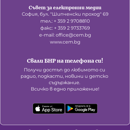
Съвет за електронни медии
София, бул. "Шипченски проход" 69
тел.: + 359 2 9708810
факс: + 359 2 9733769
е-mail: office@cem.bg
www.cem.bg
Свали БНР на телефона си!
Получи достъп до любимото си 
радио, подкасти, новини и детско 
съдържание. 

Всичко в едно приложение!