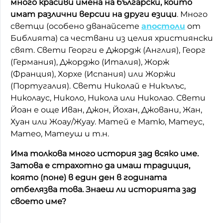
много красиви имена на български, които
имат различни версии на други езици
. Много
светци (особено дванайсете
апостоли
от
Библията) са чествани из целия християнски
свят. Свети Георги е Джордж (Англия), Георг
(Германия), Джорджо (Италия), Жорж
(Франция), Хорхе (Испания) или Жоржи
(Португалия). Свети Николай е Никълъс,
Николаус, Николо, Никола или Николао. Свети
Йоан е още Иван, Джон, Йохан, Джовани, Жан,
Хуан или Жоау/Жуау. Матей е Матю, Матеус,
Матео, Матеуш и т.н.
Има толкова много история зад всяко име.
Затова е страхотно да имаш традиция,
която (поне) в един ден в годината
отбелязва това. Знаеш ли историята зад
своето име?