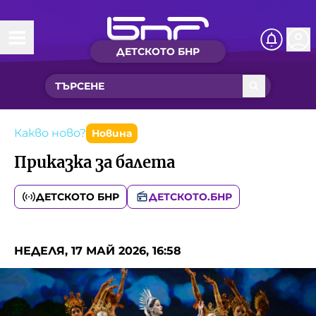
ДЕТСКОТО БНР
Начало
Какво ново?
Рубрики с вълшебства
Какво ново?
Новина
Приказка за балета
Детско радио
ДЕТСКОТО БНР
ДЕТСКОТО.БНР
Чуйте
Новините на детски език
Искри
НЕДЕЛЯ, 17 МАЙ 2026, 16:58
Приказки
Интересен архив
Песнички
Нашите гости