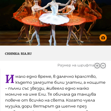
Игри
Фантазирай
Кои сме ние?
Приказки
История на изкуството
За вас, родители
Музикална кутийка
БНР
БНР Новини
От соул до рокендрол
Архивен фонд на БНР
СНИМКА:
RIA.RU
Междучасие
Размер на шрифта
Яйцето на света
И
мало едно време, в далечно кралство,
Къщата
където залезите били златни, а нощите
– пълни със звезди, живеело едно малко
Златната ябълка
момиче на име Ели. Тя обичала да танцува
Непознатите думи
повече от всичко на света. Когато чуела
музика, дори вятърът да шепне през
Като Айнщайн