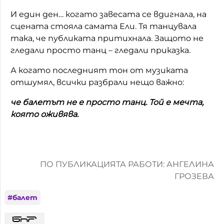
И един ден… когато завесата се вдигнала, на
сцената стояла самата Ели. Тя танцувала
така, че публиката притихнала. Защото не
гледали просто танц – гледали приказка.
А когато последният тон от музиката
отшумял, всички разбрали нещо важно:
че балетът не е просто танц. Той е мечта,
която оживява.
ПО ПУБЛИКАЦИЯТА РАБОТИ: АНГЕЛИНА
ГРОЗЕВА
#
балет