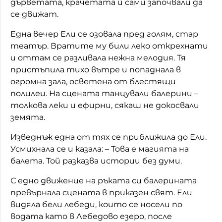
дърветата, крачетата ѝ сами започвали да
се движат.
Домашен любимец
Една вечер Ели се озовала пред голям, стар
Питаме Ви
театър. Вратите му били леко открехнати
До ре ми
и оттам се разливала нежна мелодия. Тя
пристъпила тихо вътре и попаднала в
огромна зала, осветена от блестящи
полилеи. На сцената танцували балерини –
толкова леки и ефирни, сякаш не докосвали
земята.
Изведнъж една от тях се приближила до Ели.
Усмихнала се и казала: – Това е магията на
балета. Той разказва истории без думи.
С едно движение на ръката си балерината
превърнала сцената в приказен свят. Ели
видяла бели лебеди, които се носели по
водата като в Лебедово езеро, после