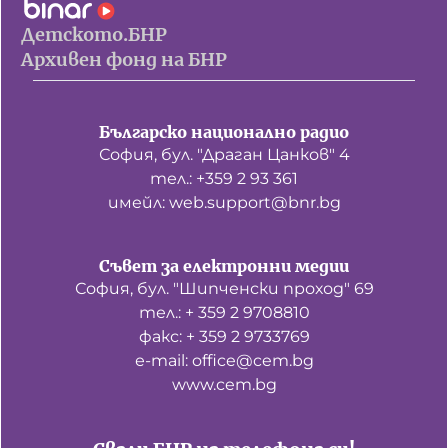
Детското.БНР
Архивен фонд на БНР
Българско национално радио
София, бул. "Драган Цанков" 4
тел.: +359 2 93 361
имейл: web.support@bnr.bg
Съвет за електронни медии
София, бул. "Шипченски проход" 69
тел.: + 359 2 9708810
факс: + 359 2 9733769
е-mail: office@cem.bg
www.cem.bg