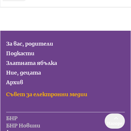
За вас, родители
Подкасти
Златната ябълка
Ние, децата
Архив
Съвет за електронни медии
БНР
Нагоре
БНР Новини