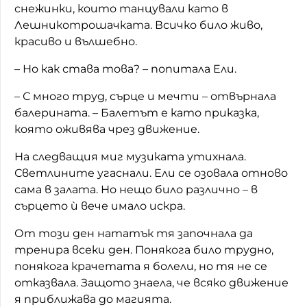
снежинки, които танцували като в
Лешникотрошачката. Всичко било живо,
красиво и вълшебно.
– Но как става това? – попитала Ели.
– С много труд, сърце и мечти – отвърнала
балерината. – Балетът е като приказка,
която оживява чрез движение.
На следващия миг музиката утихнала.
Светлините угаснали. Ели се озовала отново
сама в залата. Но нещо било различно – в
сърцето ѝ вече имало искра.
От този ден нататък тя започнала да
тренира всеки ден. Понякога било трудно,
понякога крачетата я болели, но тя не се
отказвала. Защото знаела, че всяко движение
я приближава до магията.