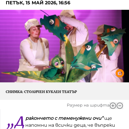
ПЕТЪК, 15 МАЙ 2026, 16:56
Игри
Фантазирай
Кои сме ние?
Приказки
История на изкуството
За вас, родители
Музикална кутийка
БНР
БНР Новини
От соул до рокендрол
Архивен фонд на БНР
Междучасие
Яйцето на света
Къщата
СНИМКА:
СТОЛИЧЕН КУКЛЕН ТЕАТЪР
Златната ябълка
Размер на шрифта
Непознатите думи
„Д
ракончето с теменужени очи“
ще
напомни на всички деца, че въпреки
Като Айнщайн