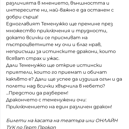
различията в мнението, външността и
Домашен любимец
интересите ни, най-важно е да останем с
добри сърца!
Питаме Ви
Едноглавият Теменужко ще премине през
множество приключения и трудности,
До ре ми
докато всички се присмиват на
пъстроцветните му очи и благ нрав,
неприсъщи за истинските дракони, които
всяват страх и ужас.
Дали Теменужко ще открие истински
приятели, които го приемат и обичат
какъвто е? Дали ще успее да издиша огън и да
полети над всички хвърчила в небето?
...Предстои да разберем!
Дракончето с теменужени очи:
Приключението на един различен дракон!
Билети на касата на театъра или ОНЛАЙН
ТУК по Герт Прокоп