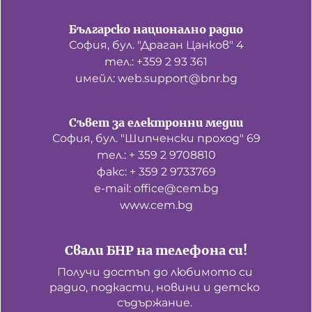
Българско национално радио
София, бул. "Драган Цанков" 4
тел.: +359 2 93 361
имейл: web.support@bnr.bg
Съвет за електронни медии
София, бул. "Шипченски проход" 69
тел.: + 359 2 9708810
факс: + 359 2 9733769
е-mail: office@cem.bg
www.cem.bg
Свали БНР на телефона си!
Получи достъп до любимото си 
радио, подкасти, новини и детско 
съдържание. 
