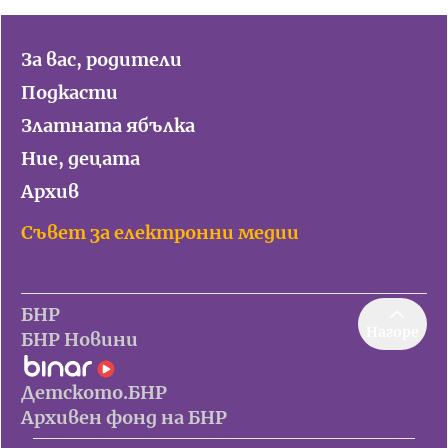
За вас, родители
Подкасти
Златната ябълка
Ние, децата
Архив
Съвет за електронни медии
БНР
Нагоре
БНР Новини
Детското.БНР
Архивен фонд на БНР