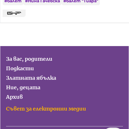
#
балет
#
Нина Гачевска
#
балет "Тиара"
За вас, родители
Подкасти
Златната ябълка
Ние, децата
Архив
Съвет за електронни медии