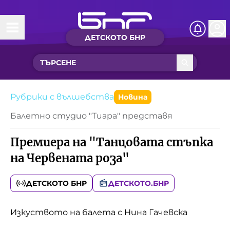
ДЕТСКОТО БНР
Начало
Какво ново?
Рубрики с вълшебства
Рубрики с вълшебства
Новина
Балетно студио "Тиара" представя
Детско радио
Премиера на "Танцовата стъпка
Чуйте
на Червената роза"
Новините на детски език
Искри
ДЕТСКОТО БНР
ДЕТСКОТО.БНР
Приказки
Интересен архив
Песнички
Изкуството на балета с Нина Гачевска
Нашите гости