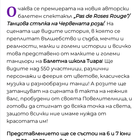
О
чаква се премиерата на новия авторски
Домашен любимец
балетен спектакъл
„Pas de Roses Rouge”/
Питаме Ви
Танцова стъпка на Червената роза/.
На
сцената ще видите история, в която се
До ре ми
преплитат вълшебство и съдба, мечти и
реалности, малки и големи истории и всичко
това представено от малките и големи
танцьори на
Балетна
школа Тиара
! Ще
видите над 550 участници, различни
персонажи и феерия от цветове, класическа
музика и разнообразни танци! А розите ще
затанцуват на сцената в такта на нежния
валс, пробудени от своята Повелителница, и
готови да стигнат до всяка точка на света,
защото всички ние имаме нужда от
красотата им!
Представлението ще се състои на 6 и 7 юни