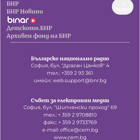
БНР
Нагоре
БНР Новини
Детското.БНР
Архивен фонд на БНР
Българско национално радио
София, бул. "Драган Цанков" 4
тел.: +359 2 93 361
имейл: web.support@bnr.bg
Съвет за електронни медии
София, бул. "Шипченски проход" 69
тел.: + 359 2 9708810
факс: + 359 2 9733769
е-mail: office@cem.bg
www.cem.bg