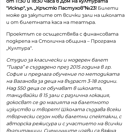
от 11:30 и 18:30 часа в Дом на културата
"Искър", ул. „Кръстю Пастухов“№23!
Билети
може да закупите от всички зали на школата
и от билетната каса на театъра.
Проектът се осъществява с финансовата
подкрепа на Столична община – Програма
„Култура“.
Студио за класически и модерен балет
“Тиара” е създадено през 2015 година в гр.
София и предлага обучение по методиката
на Ваганова за деца на възраст 3-18 години.
Над 550 деца се обучават в школата,
танцувайки в 15 зали с различна локация,
докосват се до магията на балетното
изкуство и творят! Школата създава всеки
творчески сезон нови балетни спектакли, с
авторска режисура и с участието на всички
възпитаници. Сценичните изяви са важна