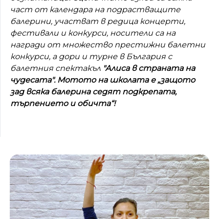
част от календара на подрастващите
балерини, участват в редица концерти,
фестивали и конкурси, носители са на
награди от множество престижни балетни
конкурси, а дори и турне в България с
балетния спектакъл
"Алиса в страната на
чудесата". Мотото на школата е „защото
зад всяка балерина седят подкрепата,
търпението и обичта“!