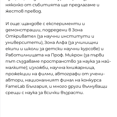
няколко от събитията ще предлагаме и
жестов превод.
И още: щандове с експерименти и
демонстрации, подредени в Зона
Откривател (за научни институти и
университети), Зона Алфа (за училищни
екипи и школи за детски научни курсове) и
Работилницата на Проф. Микрон (за първи
път създаваме пространство за наука за най-
малките); изложби, научна книжарница,
прожекции на филми, автографи от учени-
автори, националният финал на конкурса
FameLab България, и много други вълнуващи
срещи с наука за всички възрасти.