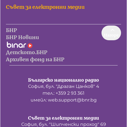
Съвет за електронни медии
БНР
Нагоре
БНР Новини
Детското.БНР
Архивен фонд на БНР
Българско национално радио
София, бул. "Драган Цанков" 4
тел.: +359 2 93 361
имейл: web.support@bnr.bg
Съвет за електронни медии
София, бул. "Шипченски проход" 69