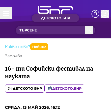
ДЕТСКОТО БНР
Начало
Какво ново?
Рубрики с вълшебства
Какво ново?
Новина
Започва
Детско радио
16- ти Софийски фестивал на
Чуйте
науката
Новините на детски език
Искри
ДЕТСКОТО БНР
ДЕТСКОТО.БНР
Приказки
Интересен архив
Песнички
СРЯДА, 13 МАЙ 2026, 16:12
Нашите гости