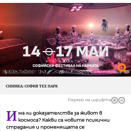
Игри
Фантазирай
Кои сме ние?
Приказки
История на изкуството
За вас, родители
Музикална кутийка
БНР
БНР Новини
От соул до рокендрол
Архивен фонд на БНР
Междучасие
Яйцето на света
СНИМКА:
СОФИЯ ТЕХ ПАРК
Къщата
Размер на шрифта
Златната ябълка
И
ма ли доказателства за живот в
Непознатите думи
космоса? Какви са новите психични
страдания и променящата се
Като Айнщайн