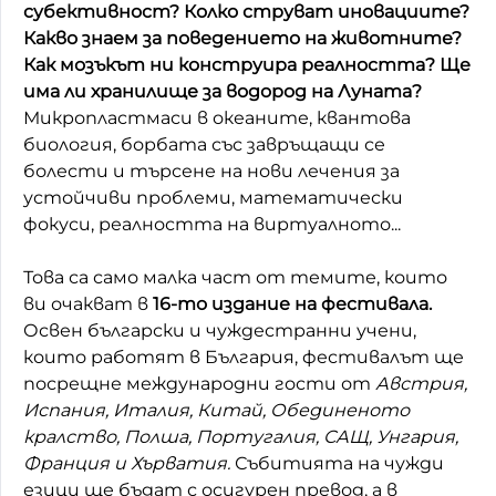
субективност? Колко струват иновациите?
Домашен любимец
Какво знаем за поведението на животните?
Как мозъкът ни конструира реалността? Ще
Питаме Ви
има ли хранилище за водород на Луната?
Микропластмаси в океаните, квантова
До ре ми
биология, борбата със завръщащи се
болести и търсене на нови лечения за
устойчиви проблеми, математически
фокуси, реалността на виртуалното...
Това са само малка част от темите, които
ви очакват в
16-то издание на фестивала.
Освен български и чуждестранни учени,
които работят в България, фестивалът ще
посрещне международни гости от
Австрия,
Испания, Италия, Китай, Обединеното
кралство, Полша, Португалия, САЩ, Унгария,
Франция и Хърватия.
Събитията на чужди
езици ще бъдат с осигурен превод, а в