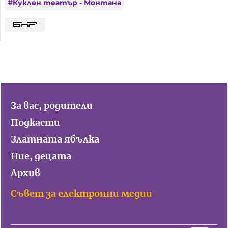
#
Куклен театър - Монтана
За вас, родители
Подкасти
Златната ябълка
Ние, децата
Архив
Съвет за електронни медии