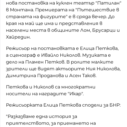
нова постановка на куклен театър "Патилан"
Домашен любимец
в Монтана. Премиерата на "Пътешествие в
страната на фигурите" е в сряда вечер. До
Питаме Ви
края на май ще има и представления в
населени места в общините Лом, Брусарци и
До ре ми
Хайредин.
Режисьор на постановката е Елица Петкова,
а сценограф е Ивайло Николов. Музиката е
дело на Пламен Петков. В ролите малките
зрители ще видят актьорите Ния Николова,
Димитрина Проданова и Асен Таков.
Петкова и Николов са многократни
носители на наградите "Икар".
Режисьорката Елица Петкова сподели за БНР:
"Разказваме една история за
приятелството, за приемането на