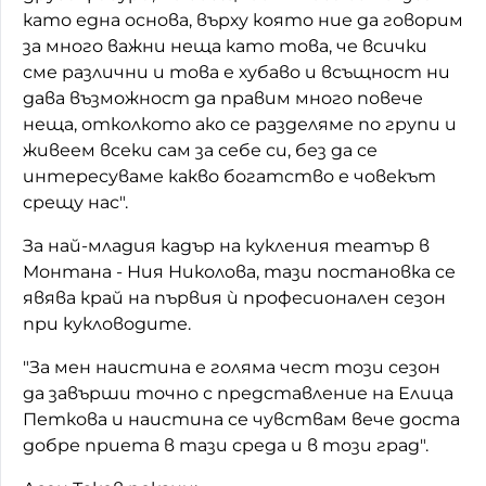
като една основа, върху която ние да говорим
за много важни неща като това, че всички
сме различни и това е хубаво и всъщност ни
дава възможност да правим много повече
неща, отколкото ако се разделяме по групи и
живеем всеки сам за себе си, без да се
интересуваме какво богатство е човекът
срещу нас".
За най-младия кадър на кукления театър в
Монтана - Ния Николова, тази постановка се
явява край на първия ѝ професионален сезон
при кукловодите.
"За мен наистина е голяма чест този сезон
да завърши точно с представление на Елица
Петкова и наистина се чувствам вече доста
добре приета в тази среда и в този град".