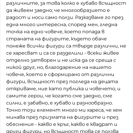
различните, за това колко е хубаво всъщност
да живеем заедно; че многообразието е
радост и носи само ползи. Разказваме го през
една много интересна, според мен, гледна
точка на едно човече, което попада в
страната на фигурите, където обаче
понеже всички фигури са твърде различни, не
се харесват и са се разделили - всеки живее
отделно затворен и не иска да се среща с
никой друг, но, благодарение на нашето
човече, което е сформирано от различни
фигури, всъщност през погледа на децата
откриваме, ние като публика и човечето, и
самите герои, че когато сме заедно, сме
силни, е забавно, е хубаво и разнообразно.
Точно този елемент много ми хареса, че хем
минава през призмата на фигурите и през
обяснения - какво е кръг, какво е квадрат и
други фигури, но всъщност това се ползва