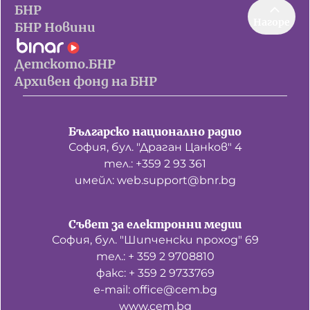
БНР
Нагоре
БНР Новини
Детското.БНР
Архивен фонд на БНР
Българско национално радио
София, бул. "Драган Цанков" 4
тел.: +359 2 93 361
имейл: web.support@bnr.bg
Съвет за електронни медии
София, бул. "Шипченски проход" 69
тел.: + 359 2 9708810
факс: + 359 2 9733769
е-mail: office@cem.bg
www.cem.bg