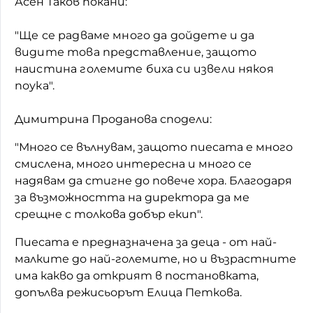
Асен Таков покани:
"Ще се радваме много да дойдете и да
видите това представление, защото
наистина големите биха си извели някоя
поука".
Димитрина Проданова сподели:
"Много се вълнувам, защото пиесата е много
смислена, много интересна и много се
надявам да стигне до повече хора. Благодаря
за възможността на директора да ме
срещне с толкова добър екип".
Пиесата е предназначена за деца - от най-
малките до най-големите, но и възрастните
има какво да открият в постановката,
допълва режисьорът Елица Петкова.