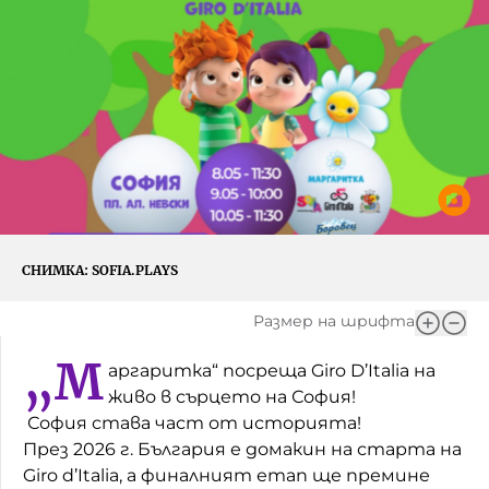
Игри
Фантазирай
Кои сме ние?
Приказки
История на изкуството
За вас, родители
Музикална кутийка
БНР
БНР Новини
От соул до рокендрол
Архивен фонд на БНР
Междучасие
СНИМКА:
SOFIA.PLAYS
Яйцето на света
Размер на шрифта
Къщата
„М
аргаритка“ посреща Giro D’Italia на
Златната ябълка
живо в сърцето на София!
София става част от историята!
Непознатите думи
През 2026 г. България е домакин на старта на
Giro d’Italia, а финалният етап ще премине
Като Айнщайн