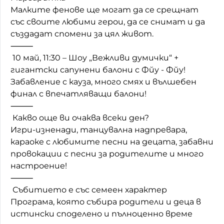
Малките фенове ще могат да се срещнат
със своите любими герои, да се снимат и да
създадат спомени за цял живот.
⸻
10 май, 11:30 – Шоу „Вежливи думички“ +
гигантски сапунени балони с Фйу - Фйу!
Забавление с кауза, много смях и вълшебен
финал с впечатляващи балони!
⸻
Какво още ви очаква всеки ден?
Игри-изненади, танцувална надпревара,
караоке с любимите песни на децата, забавни
провокации с песни за родителите и много
настроение!
⸻
Събитието е със семеен характер
Програма, която събира родители и деца в
истински споделено и пълноценно време