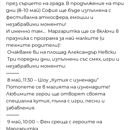
през сърцето на града. В продължение на три
Домашен любимец
дни (8–10 май) София ще бъде изпълнена с
фестивална атмосфера, емоции и
Питаме Ви
незабравими моменти!
И именно там… Маргаритка ще се включи в
До ре ми
празника с програма за най-малките (и
техните родители)!
Очакваме ви на площад Александър Невски
Три поредни дни, изпълнени със смях, игри и
незабравими моменти:
⸻
8 май, 11:30 – Шоу „Кутия с изненади“
Потопете се в магията на изненадите!
Любимите герои ще отворят своята
специална кутия, пълна с игри, песни и
забавления.
⸻
9 май, 10:00 – Фен среща с героите на
Маргаритка