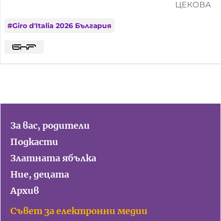
ЦЕКОВА
#
Giro d'Italia 2026 България
За вас, родители
Подкасти
Златната ябълка
Ние, децата
Архив
Съвет за електронни медии