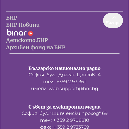
БНР
Нагоре
БНР Новини
Детското.БНР
Архивен фонд на БНР
Българско национално радио
София, бул. "Драган Цанков" 4
тел.: +359 2 93 361
имейл: web.support@bnr.bg
Съвет за електронни медии
София, бул. "Шипченски проход" 69
тел.: + 359 2 9708810
факс: + 359 2 9733769