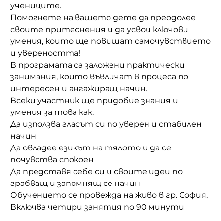
учениците.
Домашен любимец
Помогнете на вашето дете да преодолее
своите притеснения и да усвои ключови
Питаме Ви
умения, които ще повишат самочувствието
и увереността!
До ре ми
В програмата са заложени практически
занимания, които въвличат в процеса по
интересен и ангажиращ начин.
Всеки участник ще придобие знания и
умения за това как:
Да използва гласът си по уверен и стабилен
начин
Да овладее езикът на тялото и да се
почувства спокоен
Да представя себе си и своите идеи по
грабващ и запомнящ се начин
Обучението се провежда на живо в гр. София,
Включва четири занятия по 90 минути