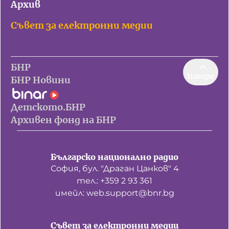
Архив
Съвет за електронни медии
БНР
Нагоре
БНР Новини
Детското.БНР
Архивен фонд на БНР
Българско национално радио
София, бул. "Драган Цанков" 4
тел.: +359 2 93 361
имейл: web.support@bnr.bg
Съвет за електронни медии