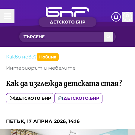
ДЕТСКОТО БНР
Начало
Какво ново?
Рубрики с вълшебства
Какво ново?
Новина
Интериорът и мебелите
Детско радио
Как да изглежда детската стая?
Чуйте
Новините на детски език
ДЕТСКОТО БНР
ДЕТСКОТО.БНР
Искри
Приказки
ПЕТЪК, 17 АПРИЛ 2026, 14:16
Интересен архив
Песнички
Нашите гости