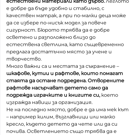
естествени материали като дърво.
Леглото
е добре да бъде удобно и стабилно, с
качествен матрак, а при по-малки деца може
да се избере по-нисък модел за повече
сигурност. Бюрото трябва да е добре
осветено и разположено близо до
естествена светлина, като същевременно
предлага достатъчно място за учене и
творчество.
Много важни са и местата за съхранение –
шкафове, кутии и рафтове, които помагат
стаята да остане подредена. Отворените
рафтове насърчават детето само да
подрежда играчките и книгите си,
което
изгражда навици за организация.
Не на последно място, добре е да има мек кът
– например килим, възглавници или малко
кресло, където детето да чете или да си
почива. Осветлението също трябва да е