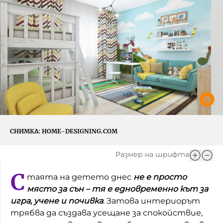
Игри
Фантазирай
Кои сме ние?
Приказки
История на изкуството
За вас, родители
Музикална кутийка
БНР
БНР Новини
От соул до рокендрол
Архивен фонд на БНР
Междучасие
СНИМКА:
HOME-DESIGNING.COM
Яйцето на света
Размер на шрифта
Къщата
С
таята на детето днес
не е просто
Златната ябълка
място за сън – тя е едновременно кът за
Непознатите думи
игра, учене и почивка
. Затова интериорът
трябва да създава усещане за спокойствие,
Като Айнщайн