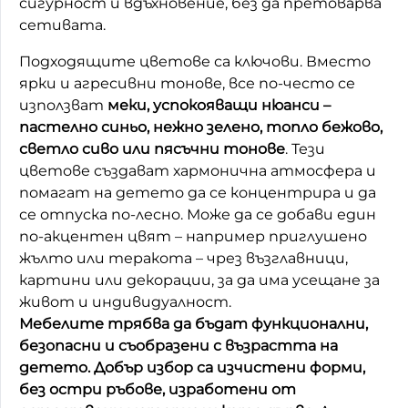
сигурност и вдъхновение, без да претоварва
сетивата.
Домашен любимец
Подходящите цветове са ключови. Вместо
Питаме Ви
ярки и агресивни тонове, все по-често се
До ре ми
използват
меки, успокояващи нюанси –
пастелно синьо, нежно зелено, топло бежово,
светло сиво или пясъчни тонове
. Тези
цветове създават хармонична атмосфера и
помагат на детето да се концентрира и да
се отпуска по-лесно. Може да се добави един
по-акцентен цвят – например приглушено
жълто или теракота – чрез възглавници,
картини или декорации, за да има усещане за
живот и индивидуалност.
Мебелите трябва да бъдат функционални,
безопасни и съобразени с възрастта на
детето. Добър избор са изчистени форми,
без остри ръбове, изработени от