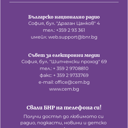
Българско национално радио
София, бул. "Драган Цанков" 4
тел.: +359 2 93 361
имейл: web.support@bnr.bg
Съвет за електронни медии
София, бул. "Шипченски проход" 69
тел.: + 359 2 9708810
факс: + 359 2 9733769
е-mail: office@cem.bg
www.cem.bg
Свали БНР на телефона си!
Получи достъп до любимото си 
радио, подкасти, новини и детско 