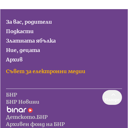
За вас, родители
Подкасти
Златната ябълка
Ние, децата
Архив
Съвет за електронни медии
БНР
Нагоре
БНР Новини
Детското.БНР
Архивен фонд на БНР