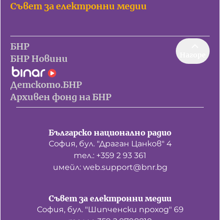
Съвет за електронни медии
БНР
Нагоре
БНР Новини
Детското.БНР
Архивен фонд на БНР
Българско национално радио
София, бул. "Драган Цанков" 4
тел.: +359 2 93 361
имейл: web.support@bnr.bg
Съвет за електронни медии
София, бул. "Шипченски проход" 69