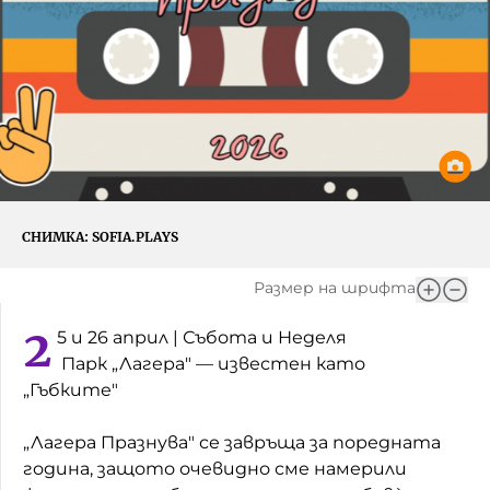
Игри
Фантазирай
Кои сме ние?
Приказки
История на изкуството
За вас, родители
Музикална кутийка
БНР
БНР Новини
От соул до рокендрол
Архивен фонд на БНР
СНИМКА:
SOFIA.PLAYS
Междучасие
Размер на шрифта
Яйцето на света
2
5 и 26 април | Събота и Неделя
Къщата
Парк „Лагера" — известен като
„Гъбките"
Златната ябълка
Непознатите думи
„Лагера Празнува" се завръща за поредната
година, защото очевидно сме намерили
Като Айнщайн