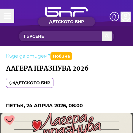
ДЕТСКОТО БНР
Начало
Какво ново?
Рубрики с вълшебства
Къде да отидем?
Новина
ЛАГЕРА ПРАЗНУВА 2026
Детско радио
ДЕТСКОТО БНР
Чуйте
Новините на детски език
Искри
ПЕТЪК, 24 АПРИЛ 2026, 08:00
Приказки
Интересен архив
Песнички
Нашите гости