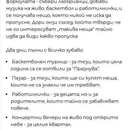
формулата - събери лагерианци, добавѝ
музика на живо, баскетбол и работилнички, и
Домашен любимец
се получава нещо, което никой не иска да
Питаме Ви
пропусне. Дори онзи съсед, който твърди, че
не го интересуват „такива неща" тайно
До ре ми
идва да види какво пропуска.
Два дни, пълни с всичко хубаво:
Баскетболен турнир - за тези, които цяла
година са се готвили за "Празнува".
Пазар - за тези, които ще си купят неща,
които не са знаели че им трябват.
Работилнички - за децата, но и за
родителите, които тайно се забавляват
повече.
Концертни вечери на живо под открито
небе - за целия квартал.