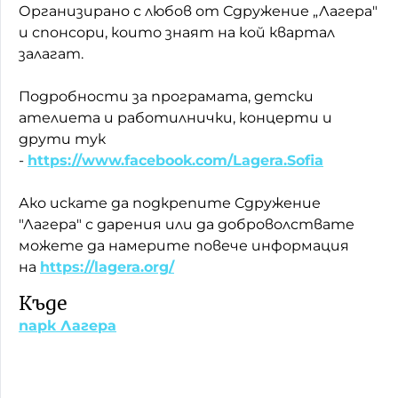
Организирано с любов от Сдружение „Лагера"
и спонсори, които знаят на кой квартал
залагат.
Подробности за програмата, детски
ателиета и работилнички, концерти и
друти тук
-
https://www.facebook.com/Lagera.Sofia
Ако искате да подкрепите Сдружение
"Лагера" с дарения или да доброволствате
можете да намерите повече информация
на
https://lagera.org/
Къде
парк Лагера