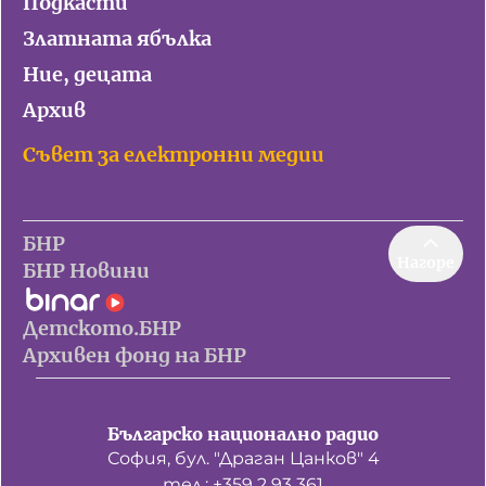
Подкасти
Златната ябълка
Ние, децата
Архив
Съвет за електронни медии
БНР
Нагоре
БНР Новини
Детското.БНР
Архивен фонд на БНР
Българско национално радио
София, бул. "Драган Цанков" 4
тел.: +359 2 93 361