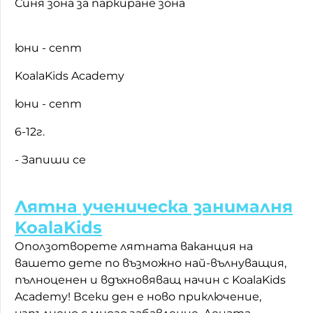
Синя зона за паркиране зона
юни - септ
KoalaKids Academy
юни - септ
6-12г.
-
Запиши се
Лятна ученическа занималня
KoalaKids
Оползотворете лятната ваканция на
вашето дете по възможно най-вълнуващия,
пълноценен и вдъхновяващ начин с KoalaKids
Academy! Всеки ден е ново приключение,