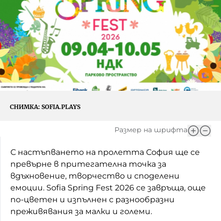
Игри
Фантазирай
Кои сме ние?
Приказки
История на изкуството
За вас, родители
Музикална кутийка
БНР
БНР Новини
От соул до рокендрол
Архивен фонд на БНР
СНИМКА:
SOFIA.PLAYS
Междучасие
Размер на шрифта
Яйцето на света
С настъпването на пролетта София ще се
Къщата
превърне в притегателна точка за
Златната ябълка
вдъхновение, творчество и споделени
емоции. Sofia Spring Fest 2026 се завръща, още
Непознатите думи
по-цветен и изпълнен с разнообразни
преживявания за малки и големи.
Като Айнщайн