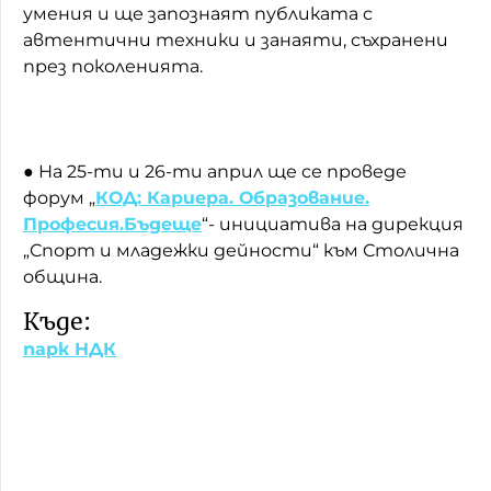
умения и ще запознаят публиката с
автентични техники и занаяти, съхранени
през поколенията.
● На 25-ти и 26-ти април ще се проведе
форум „
КОД: Кариера. Образование.
Професия.Бъдеще
“- инициатива на дирекция
„Спорт и младежки дейности“ към Столична
община.
Къде:
парк НДК