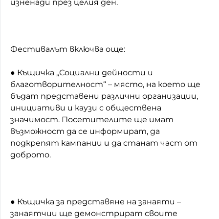
изненади през целия ден.
Фестивалът включва още:
● Къщичка „Социални дейности и
благотворителност“ – място, на което ще
бъдат представени различни организации,
инициативи и каузи с обществена
значимост. Посетителите ще имат
възможност да се информират, да
подкрепят кампании и да станат част от
доброто.
● Къщичка за представяне на занаяти –
занаятчии ще демонстрират своите