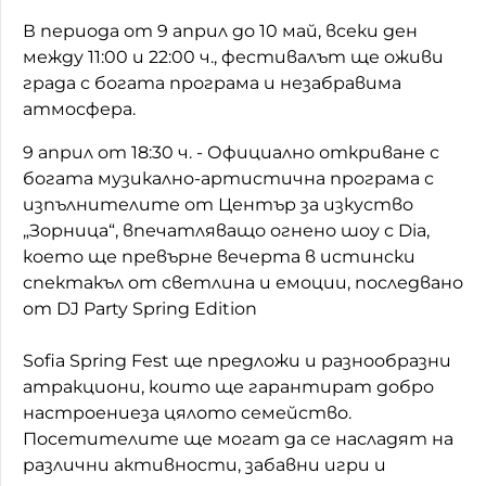
В периода от 9 април до 10 май, всеки ден
Домашен любимец
между 11:00 и 22:00 ч., фестивалът ще оживи
Питаме Ви
града с богата програма и незабравима
атмосфера.
До ре ми
9 април от 18:30 ч. - Официално откриване с
богата музикално-артистична програма с
изпълнителите от Център за изкуство
„Зорница“, впечатляващо огнено шоу с Dia,
което ще превърне вечерта в истински
спектакъл от светлина и емоции, последвано
от DJ Party Spring Edition
Sofia Spring Fest ще предложи и разнообразни
атракциони, които ще гарантират добро
настроениеза цялото семейство.
Посетителите ще могат да се насладят на
различни активности, забавни игри и