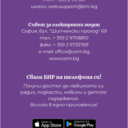
имейл: web.support@bnr.bg
Съвет за електронни медии
София, бул. "Шипченски проход" 69
тел.: + 359 2 9708810
факс: + 359 2 9733769
е-mail: office@cem.bg
www.cem.bg
Свали БНР на телефона си!
Получи достъп до любимото си 
радио, подкасти, новини и детско 
съдържание. 

Всичко в едно приложение!