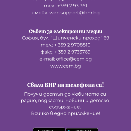
тел.: +359 2 93 361
имейл: web.support@bnr.bg
Съвет за електронни медии
София, бул. "Шипченски проход" 69
тел.: + 359 2 9708810
факс: + 359 2 9733769
е-mail: office@cem.bg
www.cem.bg
Свали БНР на телефона си!
Получи достъп до любимото си 
радио, подкасти, новини и детско 
съдържание. 

Всичко в едно приложение!