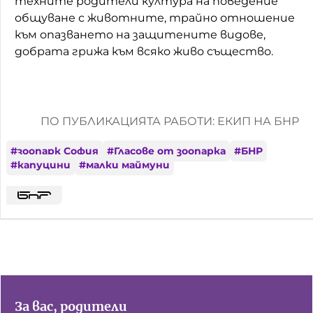
техните родители култура на поведение
общуване с животните, трайно отношение
към опазването на защитените видове,
добрата грижа към всяко живо същество.
ПО ПУБЛИКАЦИЯТА РАБОТИ: ЕКИП НА БНР
#
зоопарк София
#
Гласове от зоопарка
#
БНР
#
капуцини
#
малки маймуни
За вас, родители