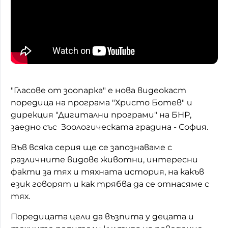
"Гласове от зоопарка" е нова видеокаст
поредица на програма "Христо Ботев" и
дирекция "Дигитални програми" на БНР,
заедно със
Зоологическата градина - София.
Във всяка серия ще се запознаваме с
различните видове животни, интересни
факти за тях и тяхната история, на какъв
език говорят и как трябва да се отнасяме с
тях.
Поредицата цели да възпита у децата и