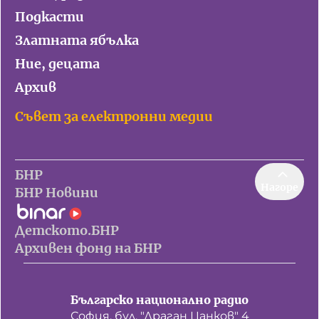
Подкасти
Златната ябълка
Ние, децата
Архив
Съвет за електронни медии
БНР
Нагоре
БНР Новини
Детското.БНР
Архивен фонд на БНР
Българско национално радио
София, бул. "Драган Цанков" 4