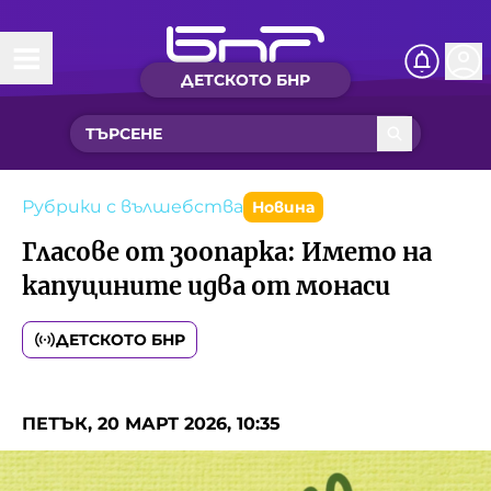
ДЕТСКОТО БНР
Начало
Какво ново?
Рубрики с вълшебства
Рубрики с вълшебства
Новина
Гласове от зоопарка: Името на
Детско радио
капуцините идва от монаси
Чуйте
ДЕТСКОТО БНР
Новините на детски език
Искри
Приказки
ПЕТЪК, 20 МАРТ 2026, 10:35
Интересен архив
Песнички
Нашите гости