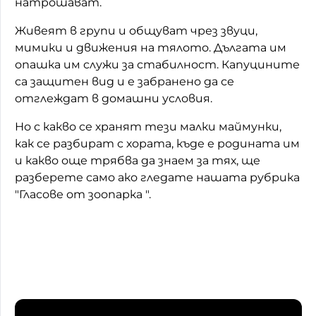
натрошават.
Домашен любимец
Живеят в групи и общуват чрез звуци,
мимики и движения на тялото. Дългата им
Питаме Ви
опашка им служи за стабилност. Капуцините
До ре ми
са защитен вид и е забранено да се
отглеждат в домашни условия.
Но с какво се хранят тези малки маймунки,
как се разбират с хората, къде е родината им
и какво още трябва да знаем за тях, ще
разберете само ако гледате нашата рубрика
"Гласове от зоопарка ".