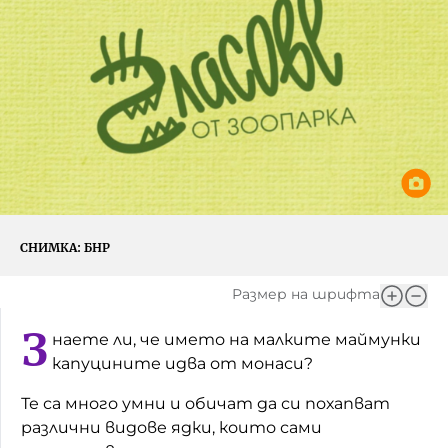
Игри
Фантазирай
Кои сме ние?
Приказки
История на изкуството
За вас, родители
Музикална кутийка
БНР
БНР Новини
От соул до рокендрол
Архивен фонд на БНР
Междучасие
СНИМКА:
БНР
Яйцето на света
Размер на шрифта
Къщата
З
наете ли, че името на малките маймунки
Златната ябълка
капуцините идва от монаси?
Непознатите думи
Те са много умни и обичат да си похапват
различни видове ядки, които сами
Като Айнщайн